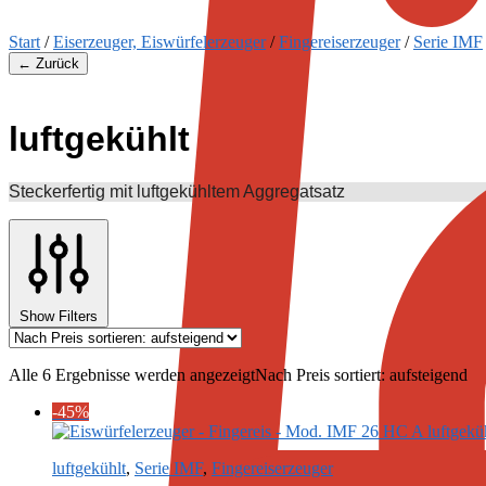
Start
/
Eiserzeuger, Eiswürfelerzeuger
/
Fingereiserzeuger
/
Serie IMF
← Zurück
luftgekühlt
Steckerfertig mit luftgekühltem Aggregatsatz
Show Filters
Alle 6 Ergebnisse werden angezeigt
Nach Preis sortiert: aufsteigend
-45%
luftgekühlt
,
Serie IMF
,
Fingereiserzeuger