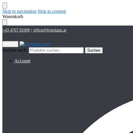
Skip to navigation
Skip to content
Warenkorb
+43 4767 81000
|
office@frigolanz.at
MENU
Suchen nach:
Suchen
Account