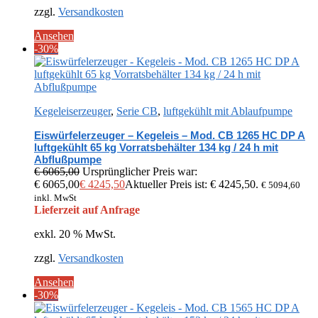
zzgl.
Versandkosten
Ansehen
-30%
Kegeleiserzeuger
,
Serie CB
,
luftgekühlt mit Ablaufpumpe
Eiswürfelerzeuger – Kegeleis – Mod. CB 1265 HC DP A
luftgekühlt 65 kg Vorratsbehälter 134 kg / 24 h mit
Abflußpumpe
€
6065,00
Ursprünglicher Preis war:
€ 6065,00
€
4245,50
Aktueller Preis ist: € 4245,50.
€
5094,60
inkl. MwSt
Lieferzeit auf Anfrage
exkl. 20 % MwSt.
zzgl.
Versandkosten
Ansehen
-30%