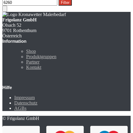
Filter
Frigolanz GmbH
Olsach 52
9701 Rothenthurn
Österreich
Information
Shop
Produktgruppen
Partner
Kontakt
Hilfe
Impressum
Datenschutz
AGBs
© Frigolanz GmbH