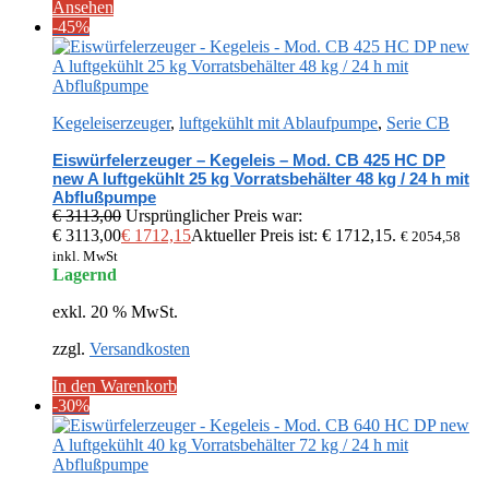
Ansehen
-45%
Kegeleiserzeuger
,
luftgekühlt mit Ablaufpumpe
,
Serie CB
Eiswürfelerzeuger – Kegeleis – Mod. CB 425 HC DP
new A luftgekühlt 25 kg Vorratsbehälter 48 kg / 24 h mit
Abflußpumpe
€
3113,00
Ursprünglicher Preis war:
€ 3113,00
€
1712,15
Aktueller Preis ist: € 1712,15.
€
2054,58
inkl. MwSt
Lagernd
exkl. 20 % MwSt.
zzgl.
Versandkosten
In den Warenkorb
-30%