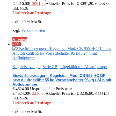
€ 4416,00
€
3091,20
Aktueller Preis ist: € 3091,20.
€
3709,44
inkl. MwSt
Lieferzeit auf Anfrage
exkl. 20 % MwSt.
zzgl.
Versandkosten
Ansehen
-30%
Kegeleiserzeuger
,
Serie CB
,
luftgekühlt mit Ablaufpumpe
Eiswürfelerzeuger – Kegeleis – Mod. CB 955 HC DP
new A luftgekühlt 55 kg Vorratsbehälter 95 kg / 24 h mit
Abflußpumpe
€
4624,00
Ursprünglicher Preis war:
€ 4624,00
€
3236,80
Aktueller Preis ist: € 3236,80.
€
3884,16
inkl. MwSt
Lieferzeit auf Anfrage
exkl. 20 % MwSt.