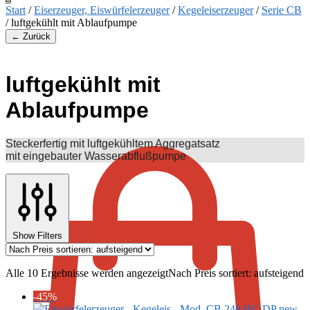
Start
/
Eiserzeuger, Eiswürfelerzeuger
/
Kegeleiserzeuger
/
Serie CB
/
luftgekühlt mit Ablaufpumpe
← Zurück
luftgekühlt mit
Ablaufpumpe
€
0,00
Steckerfertig mit luftgekühltem Aggregatsatz
mit eingebauter Wasserabflußpumpe
Show Filters
Alle 10 Ergebnisse werden angezeigt
Nach Preis sortiert: aufsteigend
-45%