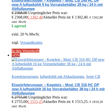
Eiswürfelerzeuger – Kegeleis – Mod. CB 249 HC DP
new A luftgekühlt 9 kg Vorratsbehälter 29 kg / 24 h mit
Abflußpumpe
€
2368,00
Ursprünglicher Preis war:
€ 2368,00
€
1302,40
Aktueller Preis ist: € 1302,40.
€
1562,88
inkl. MwSt
Lagernd
exkl. 20 % MwSt.
zzgl.
Versandkosten
In den Warenkorb
-45%
Kegeleiserzeuger
,
luftgekühlt mit Ablaufpumpe
,
Serie CB
Eiswürfelerzeuger – Kegeleis – Mod. CB 316 HC DP
new A luftgekühlt 16 kg Vorratsbehälter 38 kg / 24 h mit
Abflußpumpe
€
2755,00
Ursprünglicher Preis war:
€ 2755,00
€
1515,25
Aktueller Preis ist: € 1515,25.
€
1818,30
inkl. MwSt