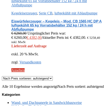
Kegeleiserzeuger
,
Serie CB
,
luftgekühlt mit Ablaufpumpe
Eiswürfelerzeuger – Kegeleis – Mod. CB 1565 HC DP A
luftgekühlt 65 kg Vorratsbehälter 152 kg / 24 h mit
Abflußpumpe
€
6260,00
Ursprünglicher Preis war:
€ 6260,00
€
4382,00
Aktueller Preis ist: € 4382,00.
€
5258,40
inkl. MwSt
Lieferzeit auf Anfrage
exkl. 20 % MwSt.
zzgl.
Versandkosten
Ansehen
Alle 10 Ergebnisse werden angezeigt
Nach Preis sortiert: aufsteigend
Kategorien
Wand- und Dachpaneele in Sandwichbauweise