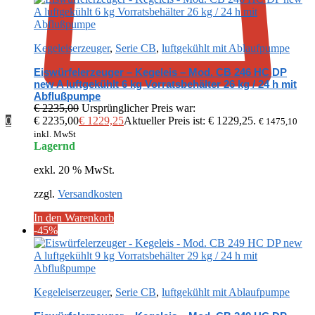
Kegeleiserzeuger
,
Serie CB
,
luftgekühlt mit Ablaufpumpe
Eiswürfelerzeuger – Kegeleis – Mod. CB 246 HC DP
new A luftgekühlt 6 kg Vorratsbehälter 26 kg / 24 h mit
Abflußpumpe
€
2235,00
Ursprünglicher Preis war:
0
€ 2235,00
€
1229,25
Aktueller Preis ist: € 1229,25.
€
1475,10
inkl. MwSt
Lagernd
exkl. 20 % MwSt.
zzgl.
Versandkosten
In den Warenkorb
-45%
Kegeleiserzeuger
,
Serie CB
,
luftgekühlt mit Ablaufpumpe