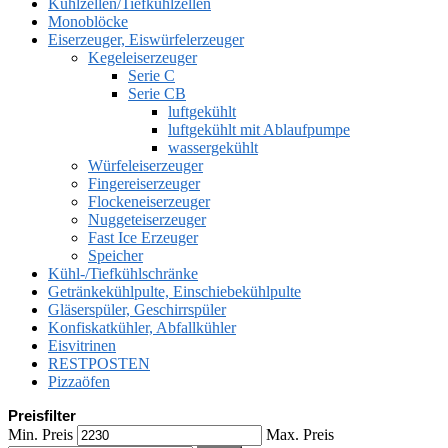
Kühlzellen/Tiefkühlzellen
Monoblöcke
Eiserzeuger, Eiswürfelerzeuger
Kegeleiserzeuger
Serie C
Serie CB
luftgekühlt
luftgekühlt mit Ablaufpumpe
wassergekühlt
Würfeleiserzeuger
Fingereiserzeuger
Flockeneiserzeuger
Nuggeteiserzeuger
Fast Ice Erzeuger
Speicher
Kühl-/Tiefkühlschränke
Getränkekühlpulte, Einschiebekühlpulte
Gläserspüler, Geschirrspüler
Konfiskatkühler, Abfallkühler
Eisvitrinen
RESTPOSTEN
Pizzaöfen
Preisfilter
Min. Preis
Max. Preis