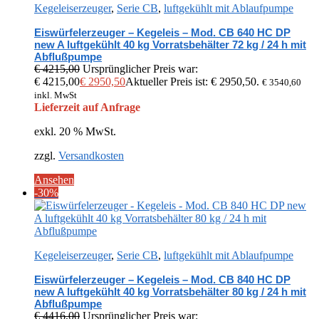
Kegeleiserzeuger
,
Serie CB
,
luftgekühlt mit Ablaufpumpe
Eiswürfelerzeuger – Kegeleis – Mod. CB 640 HC DP
new A luftgekühlt 40 kg Vorratsbehälter 72 kg / 24 h mit
Abflußpumpe
€
4215,00
Ursprünglicher Preis war:
€ 4215,00
€
2950,50
Aktueller Preis ist: € 2950,50.
€
3540,60
inkl. MwSt
Lieferzeit auf Anfrage
exkl. 20 % MwSt.
zzgl.
Versandkosten
Ansehen
-30%
Kegeleiserzeuger
,
Serie CB
,
luftgekühlt mit Ablaufpumpe
Eiswürfelerzeuger – Kegeleis – Mod. CB 840 HC DP
new A luftgekühlt 40 kg Vorratsbehälter 80 kg / 24 h mit
Abflußpumpe
€
4416,00
Ursprünglicher Preis war: