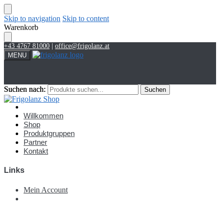
Skip to navigation
Skip to content
Warenkorb
+43 4767 81000
|
office@frigolanz.at
MENU
Suchen nach:
Suchen nach:
Suchen
Suchen
Account
Willkommen
Shop
Produktgruppen
Partner
Kontakt
Links
Mein Account
€
0,00