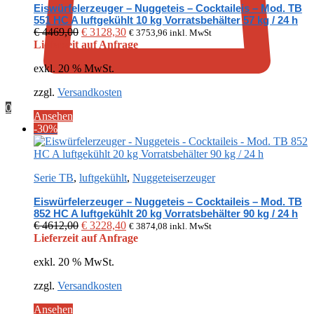
Eiswürfelerzeuger – Nuggeteis – Cocktaileis – Mod. TB
551 HC A luftgekühlt 10 kg Vorratsbehälter 57 kg / 24 h
Ursprünglicher
Aktueller
€
4469,00
€
3128,30
€
3753,96
inkl. MwSt
Preis
Preis
Lieferzeit auf Anfrage
war:
ist:
exkl. 20 % MwSt.
€ 4469,00
€ 3128,30.
zzgl.
Versandkosten
0
Ansehen
-30%
Serie TB
,
luftgekühlt
,
Nuggeteiserzeuger
Eiswürfelerzeuger – Nuggeteis – Cocktaileis – Mod. TB
852 HC A luftgekühlt 20 kg Vorratsbehälter 90 kg / 24 h
Ursprünglicher
Aktueller
€
4612,00
€
3228,40
€
3874,08
inkl. MwSt
Preis
Preis
Lieferzeit auf Anfrage
war:
ist:
exkl. 20 % MwSt.
€ 4612,00
€ 3228,40.
zzgl.
Versandkosten
Ansehen