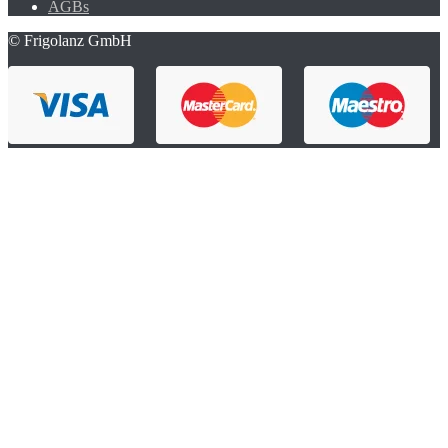
AGBs
© Frigolanz GmbH