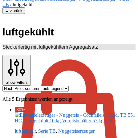
TB
/
luftgekühlt
← Zurück
luftgekühlt
€
0,00
Steckerfertig mit luftgekühltem Aggregatsatz
Show Filters
Nach
Alle 5 Ergebnisse werden angezeigt
Preis
-30%
sortiert:
aufsteigend
luftgekühlt
,
Serie TB
,
Nuggeteiserzeuger