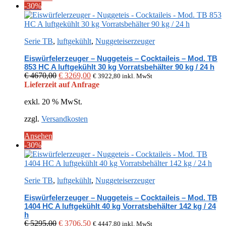
-30%
Serie TB
,
luftgekühlt
,
Nuggeteiserzeuger
Eiswürfelerzeuger – Nuggeteis – Cocktaileis – Mod. TB
853 HC A luftgekühlt 30 kg Vorratsbehälter 90 kg / 24 h
Ursprünglicher
Aktueller
€
4670,00
€
3269,00
€
3922,80
inkl. MwSt
Preis
Preis
Lieferzeit auf Anfrage
war:
ist:
exkl. 20 % MwSt.
€ 4670,00
€ 3269,00.
zzgl.
Versandkosten
Ansehen
-30%
Serie TB
,
luftgekühlt
,
Nuggeteiserzeuger
Eiswürfelerzeuger – Nuggeteis – Cocktaileis – Mod. TB
1404 HC A luftgekühlt 40 kg Vorratsbehälter 142 kg / 24
h
Ursprünglicher
Aktueller
€
5295,00
€
3706,50
€
4447,80
inkl. MwSt