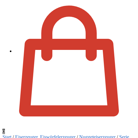
Zur Kassa
0
Start
/
Eiserzeuger, Eiswürfelerzeuger
/
Nuggeteiserzeuger
/
Serie