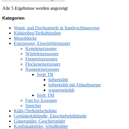
Nach
Alle 5 Ergebnisse werden angezeigt
Preis
Kategorien
sortiert:
aufsteigend
Wand- und Dachpaneele in Sandwichbauweise
Kühlzellen/Tiefkühlzellen
Monoblöcke
Eiserzeuger, Eiswürfelerzeuger
Kegeleiserzeuger
Würfeleiserzeuger
Fingereiserzeuger
Flockeneiserzeuger
Nuggeteiserzeuger
Serie TB
luftgekühlt
luftgekühlt mit Ablaufpumpe
wassergekühlt
Serie TM
Fast Ice Erzeuger
Speicher
Kühl-/Tiefkühlschränke
Getränkekühlpulte, Einschiebekühlpulte
Gläserspüler, Geschirrspüler
Konfiskatkühler, Abfallkühler