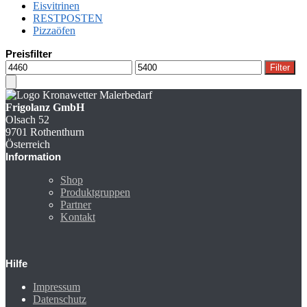
Eisvitrinen
RESTPOSTEN
Pizzaöfen
Preisfilter
Min.
Max.
Filter
Preis
Preis
Frigolanz GmbH
Olsach 52
9701 Rothenthurn
Österreich
Information
Shop
Produktgruppen
Partner
Kontakt
Hilfe
Impressum
Datenschutz