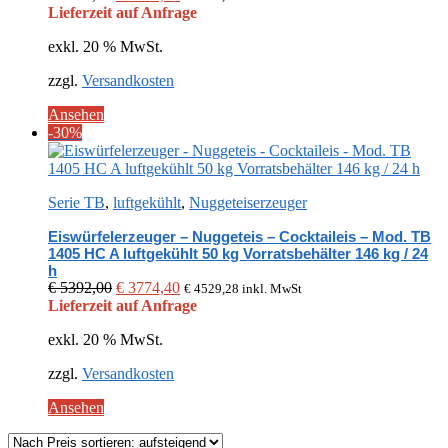
Preis
Preis
Lieferzeit auf Anfrage
war:
ist:
exkl. 20 % MwSt.
€ 5295,00
€ 3706,50.
zzgl.
Versandkosten
Ansehen
-30%
Serie TB
,
luftgekühlt
,
Nuggeteiserzeuger
Eiswürfelerzeuger – Nuggeteis – Cocktaileis – Mod. TB
1405 HC A luftgekühlt 50 kg Vorratsbehälter 146 kg / 24
h
Ursprünglicher
Aktueller
€
5392,00
€
3774,40
€
4529,28
inkl. MwSt
Preis
Preis
Lieferzeit auf Anfrage
war:
ist:
exkl. 20 % MwSt.
€ 5392,00
€ 3774,40.
zzgl.
Versandkosten
Ansehen