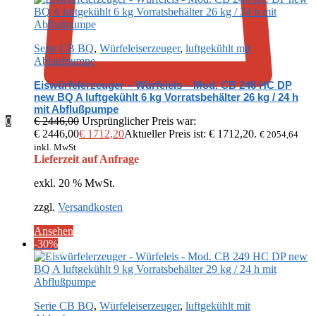
Serie CB BQ
,
Würfeleiserzeuger
,
luftgekühlt mit
Ablaufpumpe
Eiswürfelerzeuger – Würfeleis – Mod. CB 246 HC DP
new BQ A luftgekühlt 6 kg Vorratsbehälter 26 kg / 24 h
mit Abflußpumpe
0
€
2446,00
Ursprünglicher Preis war:
€ 2446,00
€
1712,20
Aktueller Preis ist: € 1712,20.
€
2054,64
inkl. MwSt
Lieferzeit auf Anfrage
exkl. 20 % MwSt.
zzgl.
Versandkosten
Ansehen
-30%
Serie CB BQ
,
Würfeleiserzeuger
,
luftgekühlt mit