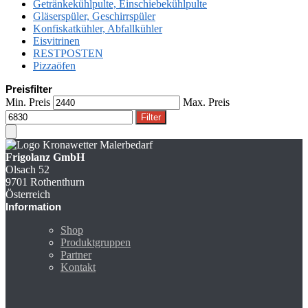
Getränkekühlpulte, Einschiebekühlpulte
Gläserspüler, Geschirrspüler
Konfiskatkühler, Abfallkühler
Eisvitrinen
RESTPOSTEN
Pizzaöfen
Preisfilter
Min. Preis
Max. Preis
Filter
Frigolanz GmbH
Olsach 52
9701 Rothenthurn
Österreich
Information
Shop
Produktgruppen
Partner
Kontakt