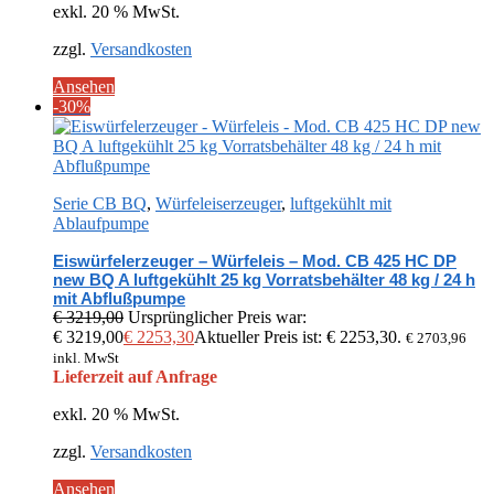
exkl. 20 % MwSt.
zzgl.
Versandkosten
Ansehen
-30%
Serie CB BQ
,
Würfeleiserzeuger
,
luftgekühlt mit
Ablaufpumpe
Eiswürfelerzeuger – Würfeleis – Mod. CB 425 HC DP
new BQ A luftgekühlt 25 kg Vorratsbehälter 48 kg / 24 h
mit Abflußpumpe
€
3219,00
Ursprünglicher Preis war:
€ 3219,00
€
2253,30
Aktueller Preis ist: € 2253,30.
€
2703,96
inkl. MwSt
Lieferzeit auf Anfrage
exkl. 20 % MwSt.
zzgl.
Versandkosten
Ansehen