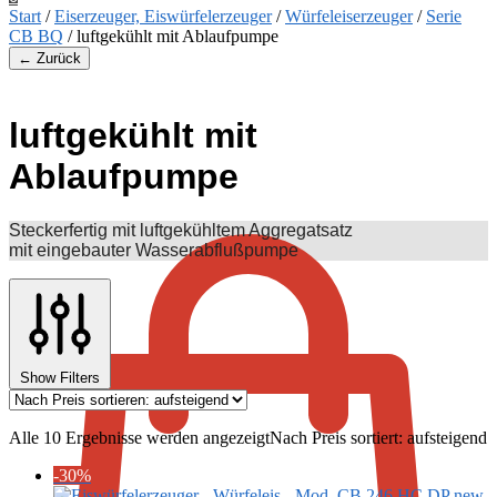
Start
/
Eiserzeuger, Eiswürfelerzeuger
/
Würfeleiserzeuger
/
Serie
CB BQ
/
luftgekühlt mit Ablaufpumpe
← Zurück
luftgekühlt mit
Ablaufpumpe
€
0,00
Steckerfertig mit luftgekühltem Aggregatsatz
mit eingebauter Wasserabflußpumpe
Show Filters
Alle 10 Ergebnisse werden angezeigt
Nach Preis sortiert: aufsteigend
-30%