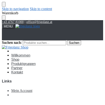
Skip to navigation
Skip to content
Warenkorb
+43 4767 81000
|
office@frigolanz.at
MENU
Suchen nach:
Suchen nach:
Suchen
Suchen
Account
Willkommen
Shop
Produktgruppen
Partner
Kontakt
Links
Mein Account
€
0,00