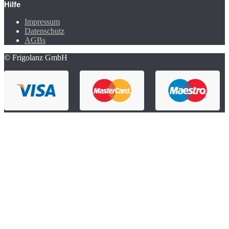
Hilfe
Impressum
Datenschutz
AGBs
© Frigolanz GmbH