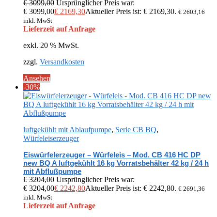
€
3099,00
Ursprünglicher Preis war:
€ 3099,00
€
2169,30
Aktueller Preis ist: € 2169,30.
€
2603,16
inkl. MwSt
Lieferzeit auf Anfrage
exkl. 20 % MwSt.
zzgl.
Versandkosten
Ansehen
-30%
luftgekühlt mit Ablaufpumpe
,
Serie CB BQ
,
Würfeleiserzeuger
Eiswürfelerzeuger – Würfeleis – Mod. CB 416 HC DP
new BQ A luftgekühlt 16 kg Vorratsbehälter 42 kg / 24 h
mit Abflußpumpe
€
3204,00
Ursprünglicher Preis war:
€ 3204,00
€
2242,80
Aktueller Preis ist: € 2242,80.
€
2691,36
inkl. MwSt
Lieferzeit auf Anfrage