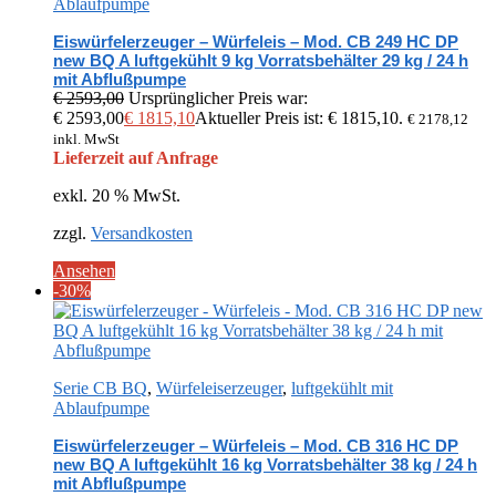
Ablaufpumpe
Eiswürfelerzeuger – Würfeleis – Mod. CB 249 HC DP
new BQ A luftgekühlt 9 kg Vorratsbehälter 29 kg / 24 h
mit Abflußpumpe
€
2593,00
Ursprünglicher Preis war:
€ 2593,00
€
1815,10
Aktueller Preis ist: € 1815,10.
€
2178,12
inkl. MwSt
Lieferzeit auf Anfrage
exkl. 20 % MwSt.
zzgl.
Versandkosten
Ansehen
-30%
Serie CB BQ
,
Würfeleiserzeuger
,
luftgekühlt mit
Ablaufpumpe
Eiswürfelerzeuger – Würfeleis – Mod. CB 316 HC DP
new BQ A luftgekühlt 16 kg Vorratsbehälter 38 kg / 24 h
mit Abflußpumpe