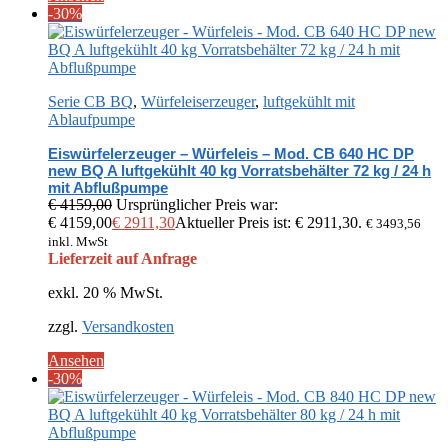
-30%
Serie CB BQ
,
Würfeleiserzeuger
,
luftgekühlt mit
Ablaufpumpe
Eiswürfelerzeuger – Würfeleis – Mod. CB 640 HC DP
new BQ A luftgekühlt 40 kg Vorratsbehälter 72 kg / 24 h
mit Abflußpumpe
€
4159,00
Ursprünglicher Preis war:
€ 4159,00
€
2911,30
Aktueller Preis ist: € 2911,30.
€
3493,56
inkl. MwSt
Lieferzeit auf Anfrage
exkl. 20 % MwSt.
zzgl.
Versandkosten
Ansehen
-30%