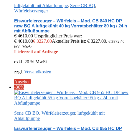
luftgekühlt mit Ablaufpumpe
,
Serie CB BQ
,
Würfeleiserzeuger
Eiswürfelerzeuger – Würfeleis – Mod. CB 840 HC DP
new BQ A luftgekühlt 40 kg Vorratsbehälter 80 kg / 24 h
mit Abflußpumpe
€
4610,00
Ursprünglicher Preis war:
€ 4610,00
€
3227,00
Aktueller Preis ist: € 3227,00.
€
3872,40
inkl. MwSt
Lieferzeit auf Anfrage
exkl. 20 % MwSt.
zzgl.
Versandkosten
Ansehen
-30%
Serie CB BQ
,
Würfeleiserzeuger
,
luftgekühlt mit
Ablaufpumpe
Eiswürfelerzeuger – Würfeleis – Mod. CB 955 HC DP