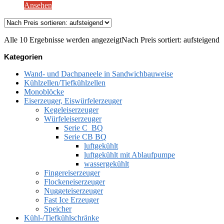
Ansehen
Alle 10 Ergebnisse werden angezeigt
Nach Preis sortiert: aufsteigend
Kategorien
Wand- und Dachpaneele in Sandwichbauweise
Kühlzellen/Tiefkühlzellen
Monoblöcke
Eiserzeuger, Eiswürfelerzeuger
Kegeleiserzeuger
Würfeleiserzeuger
Serie C_BQ
Serie CB BQ
luftgekühlt
luftgekühlt mit Ablaufpumpe
wassergekühlt
Fingereiserzeuger
Flockeneiserzeuger
Nuggeteiserzeuger
Fast Ice Erzeuger
Speicher
Kühl-/Tiefkühlschränke