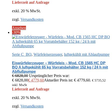
Lieferzeit auf Anfrage
exkl. 20 % MwSt.
zzgl.
Versandkosten
Ansehen
-30%
Serie C_BQ
,
Würfeleiserzeuger
,
luftgekühlt mit Ablaufpumpe
Eiswürfelerzeuger – Würfeleis – Mod. CB 1565 HC DP
BQ A luftgekühlt 65 kg Vorratsbehälter 152 kg / 24 h mit
Abflußpumpe
€
6828,00
Ursprünglicher Preis war:
€ 6828,00
€
4779,60
Aktueller Preis ist: € 4779,60.
€
5735,52
inkl. MwSt
Lieferzeit auf Anfrage
exkl. 20 % MwSt.
zzgl.
Versandkosten