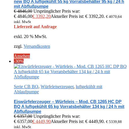
new BQ A luftgekühlt 55 kg Vorratsbehälter 95 kg / 24 h
mit Abflußpumpe
€
4846,00
Ursprünglicher Preis war:
€ 4846,00
€
3392,20
Aktueller Preis ist: € 3392,20.
€
4070,64
inkl. MwSt
Lieferzeit auf Anfrage
exkl. 20 % MwSt.
zzgl.
Versandkosten
Ansehen
-30%
Serie CB BQ
,
Würfeleiserzeuger
,
luftgekühlt mit
Ablaufpumpe
Eiswürfelerzeuger – Würfeleis – Mod. CB 1265 HC DP
BQ A luftgekühlt 65 kg Vorratsbehälter 134 kg / 24 h mit
Abflußpumpe
€
6357,00
Ursprünglicher Preis war:
€ 6357,00
€
4449,90
Aktueller Preis ist: € 4449,90.
€
5339,88
inkl. MwSt