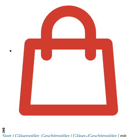
Zur Kassa
0
Start
/
Gläserspüler, Geschirrspüler
/
Gläser-/Geschirrspüler
/
mit