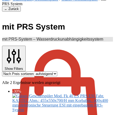
PRS System
← Zurück
mit PRS System
€
0,00
mit PRS-System – Wasserdruckunabhängigkeitssystem
Show Filters
Nach
Alle 2 Ergebnisse werden angezeigt
Preis
-30%
sortiert:
aufsteigend