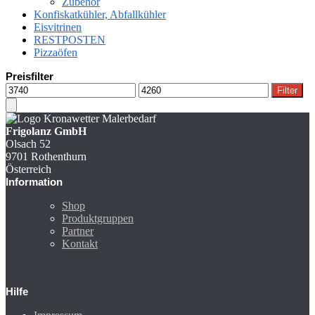
Zubehör
Konfiskatkühler, Abfallkühler
Eisvitrinen
RESTPOSTEN
Pizzaöfen
Preisfilter
Min.
Max.
Filter
Preis
Preis
Frigolanz GmbH
Olsach 52
9701 Rothenthurn
Österreich
Information
Shop
Produktgruppen
Partner
Kontakt
Hilfe