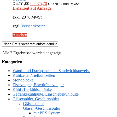
Ursprünglicher
Aktueller
€
4251,00
€
2975,70
€
3570,84
inkl. MwSt
Preis
Preis
Lieferzeit auf Anfrage
war:
ist:
exkl. 20 % MwSt.
€ 4251,00
€ 2975,70.
zzgl.
Versandkosten
Ansehen
Nach
Alle 2 Ergebnisse werden angezeigt
Preis
Kategorien
sortiert:
aufsteigend
Wand- und Dachpaneele in Sandwichbauweise
Kühlzellen/Tiefkühlzellen
Monoblöcke
Eiserzeuger, Eiswürfelerzeuger
Kühl-/Tiefkühlschränke
Getränkekühlpulte, Einschiebekühlpulte
Gläserspüler, Geschirrspüler
Gläserspüler
Gläser-/Geschirrspüler
mit PRS System