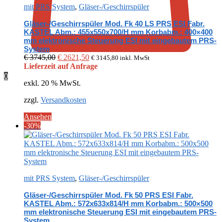
mit PRS System
,
Gläser-/Geschirrspüler
Gläser-/Geschirrspüler Mod. Fk 40 LS PRS ESI Fabr.
KASTEL Abm.: 455x550x700/H mm Korbabm.: 400×400
mm elektronische Steuerung ESI mit eingebautem PRS-
System
Ursprünglicher
Aktueller
€
3745,00
€
2621,50
€
3145,80
inkl. MwSt
Preis
Preis
Lieferzeit auf Anfrage
war:
ist:
0
exkl. 20 % MwSt.
€ 3745,00
€ 2621,50.
zzgl.
Versandkosten
Ansehen
-30%
mit PRS System
,
Gläser-/Geschirrspüler
Gläser-/Geschirrspüler Mod. Fk 50 PRS ESI Fabr.
KASTEL Abm.: 572x633x814/H mm Korbabm.: 500×500
mm elektronische Steuerung ESI mit eingebautem PRS-
System