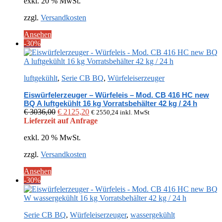
exkl. 20 % MwSt.
€ 2937,00
€ 2055,90.
zzgl.
Versandkosten
Ansehen
-30%
luftgekühlt
,
Serie CB BQ
,
Würfeleiserzeuger
Eiswürfelerzeuger – Würfeleis – Mod. CB 416 HC new
BQ A luftgekühlt 16 kg Vorratsbehälter 42 kg / 24 h
Ursprünglicher
Aktueller
€
3036,00
€
2125,20
€
2550,24
inkl. MwSt
Preis
Preis
Lieferzeit auf Anfrage
war:
ist:
exkl. 20 % MwSt.
€ 3036,00
€ 2125,20.
zzgl.
Versandkosten
Ansehen
-30%
Serie CB BQ
,
Würfeleiserzeuger
,
wassergekühlt