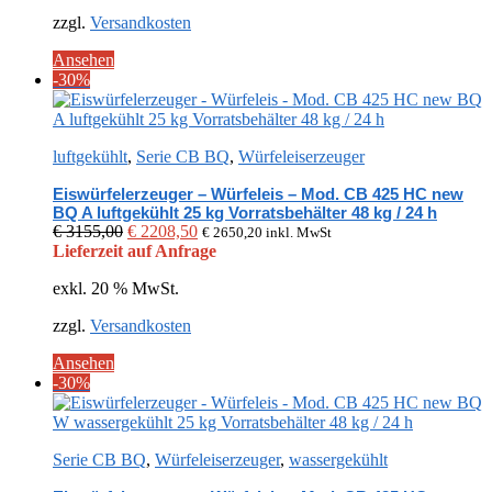
zzgl.
Versandkosten
Ansehen
-30%
luftgekühlt
,
Serie CB BQ
,
Würfeleiserzeuger
Eiswürfelerzeuger – Würfeleis – Mod. CB 425 HC new
BQ A luftgekühlt 25 kg Vorratsbehälter 48 kg / 24 h
Ursprünglicher
Aktueller
€
3155,00
€
2208,50
€
2650,20
inkl. MwSt
Preis
Preis
Lieferzeit auf Anfrage
war:
ist:
exkl. 20 % MwSt.
€ 3155,00
€ 2208,50.
zzgl.
Versandkosten
Ansehen
-30%
Serie CB BQ
,
Würfeleiserzeuger
,
wassergekühlt