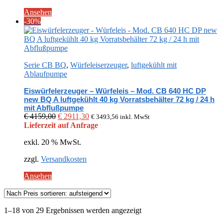
Ansehen
-30%
Serie CB BQ
,
Würfeleiserzeuger
,
luftgekühlt mit
Ablaufpumpe
Eiswürfelerzeuger – Würfeleis – Mod. CB 640 HC DP
new BQ A luftgekühlt 40 kg Vorratsbehälter 72 kg / 24 h
mit Abflußpumpe
Ursprünglicher
Aktueller
€
4159,00
€
2911,30
€
3493,56
inkl. MwSt
Preis
Preis
Lieferzeit auf Anfrage
war:
ist:
exkl. 20 % MwSt.
€ 4159,00
€ 2911,30.
zzgl.
Versandkosten
Ansehen
Nach
1–18 von 29 Ergebnissen werden angezeigt
Preis