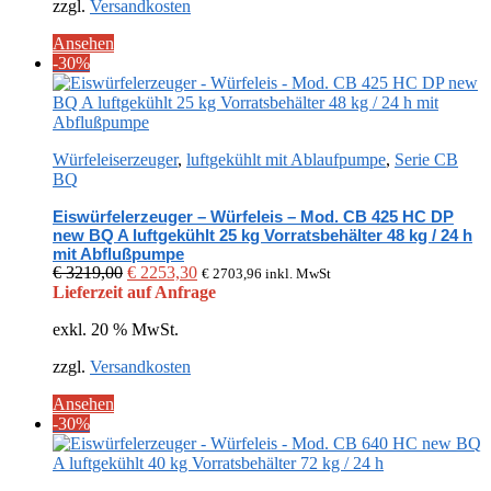
zzgl.
Versandkosten
Ansehen
-30%
Würfeleiserzeuger
,
luftgekühlt mit Ablaufpumpe
,
Serie CB
BQ
Eiswürfelerzeuger – Würfeleis – Mod. CB 425 HC DP
new BQ A luftgekühlt 25 kg Vorratsbehälter 48 kg / 24 h
mit Abflußpumpe
Ursprünglicher
Aktueller
€
3219,00
€
2253,30
€
2703,96
inkl. MwSt
Preis
Preis
Lieferzeit auf Anfrage
war:
ist:
exkl. 20 % MwSt.
€ 3219,00
€ 2253,30.
zzgl.
Versandkosten
Ansehen
-30%