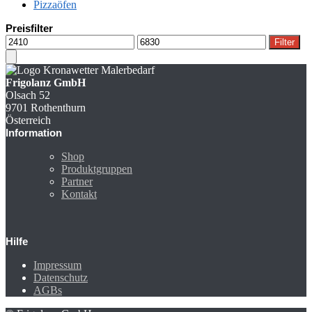
Pizzaöfen
Preisfilter
Min.
Max.
Filter
Preis
Preis
Frigolanz GmbH
Olsach 52
9701 Rothenthurn
Österreich
Information
Shop
Produktgruppen
Partner
Kontakt
Hilfe
Impressum
Datenschutz
AGBs