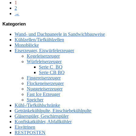
1
sortiert:
2
aufsteigend
→
Kategorien
Wand- und Dachpaneele in Sandwichbauweise
Kühlzellen/Tiefkühlzellen
Monoblöcke
Eiserzeuger, Eiswürfelerzeuger
Kegeleiserzeuger
Würfeleiserzeuger
Serie C_BQ
Serie CB BQ
Fingereiserzeuger
Flockeneiserzeuger
Nuggeteiserzeuger
Fast Ice Erzeuger
Speicher
Kühl-/Tiefkühlschränke
Getränkekühlpulte, Einschiebekühlpulte
Gläserspüler, Geschirrspüler
Konfiskatkühler, Abfallkühler
Eisvitrinen
RESTPOSTEN