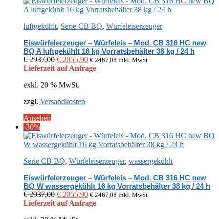
luftgekühlt
,
Serie CB BQ
,
Würfeleiserzeuger
Eiswürfelerzeuger – Würfeleis – Mod. CB 316 HC new
BQ A luftgekühlt 16 kg Vorratsbehälter 38 kg / 24 h
Ursprünglicher
Aktueller
€
2937,00
€
2055,90
€
2467,08
inkl. MwSt
Preis
Preis
Lieferzeit auf Anfrage
war:
ist:
exkl. 20 % MwSt.
€ 2937,00
€ 2055,90.
zzgl.
Versandkosten
Ansehen
-30%
Serie CB BQ
,
Würfeleiserzeuger
,
wassergekühlt
Eiswürfelerzeuger – Würfeleis – Mod. CB 316 HC new
BQ W wassergekühlt 16 kg Vorratsbehälter 38 kg / 24 h
Ursprünglicher
Aktueller
€
2937,00
€
2055,90
€
2467,08
inkl. MwSt
Preis
Preis
Lieferzeit auf Anfrage
war:
ist: