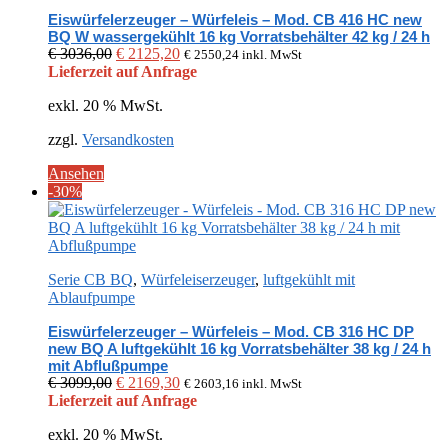
Eiswürfelerzeuger – Würfeleis – Mod. CB 416 HC new
BQ W wassergekühlt 16 kg Vorratsbehälter 42 kg / 24 h
Ursprünglicher
Aktueller
€
3036,00
€
2125,20
€
2550,24
inkl. MwSt
Preis
Preis
Lieferzeit auf Anfrage
war:
ist:
exkl. 20 % MwSt.
€ 3036,00
€ 2125,20.
zzgl.
Versandkosten
Ansehen
-30%
Serie CB BQ
,
Würfeleiserzeuger
,
luftgekühlt mit
Ablaufpumpe
Eiswürfelerzeuger – Würfeleis – Mod. CB 316 HC DP
new BQ A luftgekühlt 16 kg Vorratsbehälter 38 kg / 24 h
mit Abflußpumpe
Ursprünglicher
Aktueller
€
3099,00
€
2169,30
€
2603,16
inkl. MwSt
Preis
Preis
Lieferzeit auf Anfrage
war:
ist:
exkl. 20 % MwSt.
€ 3099,00
€ 2169,30.