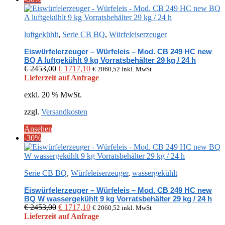
luftgekühlt
,
Serie CB BQ
,
Würfeleiserzeuger
Eiswürfelerzeuger – Würfeleis – Mod. CB 249 HC new
BQ A luftgekühlt 9 kg Vorratsbehälter 29 kg / 24 h
Ursprünglicher
Aktueller
€
2453,00
€
1717,10
€
2060,52
inkl. MwSt
Preis
Preis
Lieferzeit auf Anfrage
war:
ist:
exkl. 20 % MwSt.
€ 2453,00
€ 1717,10.
zzgl.
Versandkosten
Ansehen
-30%
Serie CB BQ
,
Würfeleiserzeuger
,
wassergekühlt
Eiswürfelerzeuger – Würfeleis – Mod. CB 249 HC new
BQ W wassergekühlt 9 kg Vorratsbehälter 29 kg / 24 h
Ursprünglicher
Aktueller
€
2453,00
€
1717,10
€
2060,52
inkl. MwSt
Preis
Preis
Lieferzeit auf Anfrage
war:
ist: