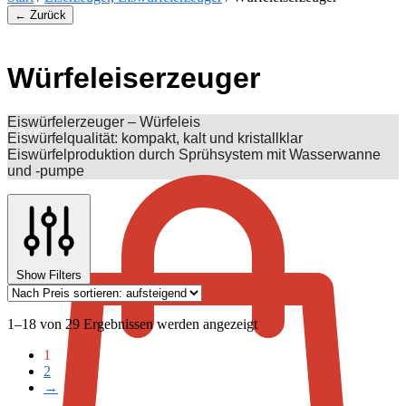
← Zurück
Würfeleiserzeuger
Eiswürfelerzeuger – Würfeleis
€
0,00
Eiswürfelqualität: kompakt, kalt und kristallklar
Eiswürfelproduktion durch Sprühsystem mit Wasserwanne
und -pumpe
Show Filters
Nach
1–18 von 29 Ergebnissen werden angezeigt
Preis
1
sortiert:
2
aufsteigend
→