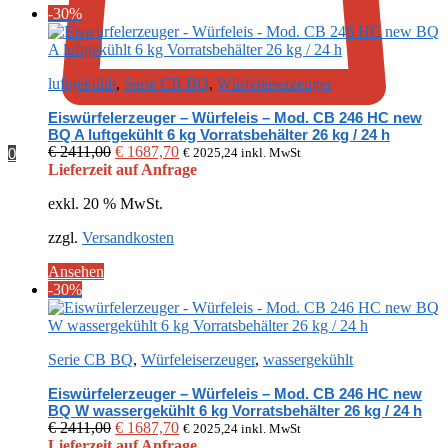
-30%
luftgekühlt
,
Serie CB BQ
,
Würfeleiserzeuger
Eiswürfelerzeuger – Würfeleis – Mod. CB 246 HC new
BQ A luftgekühlt 6 kg Vorratsbehälter 26 kg / 24 h
Ursprünglicher
Aktueller
€
2411,00
€
1687,70
0
€
2025,24
inkl. MwSt
Preis
Preis
Lieferzeit auf Anfrage
war:
ist:
exkl. 20 % MwSt.
€ 2411,00
€ 1687,70.
zzgl.
Versandkosten
Ansehen
-30%
Serie CB BQ
,
Würfeleiserzeuger
,
wassergekühlt
Eiswürfelerzeuger – Würfeleis – Mod. CB 246 HC new
BQ W wassergekühlt 6 kg Vorratsbehälter 26 kg / 24 h
Ursprünglicher
Aktueller
€
2411,00
€
1687,70
€
2025,24
inkl. MwSt
Preis
Preis
Lieferzeit auf Anfrage