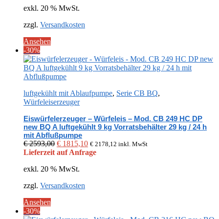
exkl. 20 % MwSt.
€ 2453,00
€ 1717,10.
zzgl.
Versandkosten
Ansehen
-30%
luftgekühlt mit Ablaufpumpe
,
Serie CB BQ
,
Würfeleiserzeuger
Eiswürfelerzeuger – Würfeleis – Mod. CB 249 HC DP
new BQ A luftgekühlt 9 kg Vorratsbehälter 29 kg / 24 h
mit Abflußpumpe
Ursprünglicher
Aktueller
€
2593,00
€
1815,10
€
2178,12
inkl. MwSt
Preis
Preis
Lieferzeit auf Anfrage
war:
ist:
exkl. 20 % MwSt.
€ 2593,00
€ 1815,10.
zzgl.
Versandkosten
Ansehen
-30%