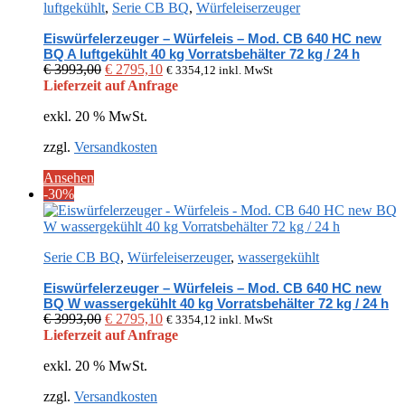
luftgekühlt
,
Serie CB BQ
,
Würfeleiserzeuger
Eiswürfelerzeuger – Würfeleis – Mod. CB 640 HC new
BQ A luftgekühlt 40 kg Vorratsbehälter 72 kg / 24 h
Ursprünglicher
Aktueller
€
3993,00
€
2795,10
€
3354,12
inkl. MwSt
Preis
Preis
Lieferzeit auf Anfrage
war:
ist:
exkl. 20 % MwSt.
€ 3993,00
€ 2795,10.
zzgl.
Versandkosten
Ansehen
-30%
Serie CB BQ
,
Würfeleiserzeuger
,
wassergekühlt
Eiswürfelerzeuger – Würfeleis – Mod. CB 640 HC new
BQ W wassergekühlt 40 kg Vorratsbehälter 72 kg / 24 h
Ursprünglicher
Aktueller
€
3993,00
€
2795,10
€
3354,12
inkl. MwSt
Preis
Preis
Lieferzeit auf Anfrage
war:
ist:
exkl. 20 % MwSt.
€ 3993,00
€ 2795,10.
zzgl.
Versandkosten