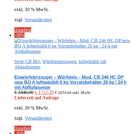
war:
ist:
exkl. 20 % MwSt.
€ 2411,00
€ 1687,70.
zzgl.
Versandkosten
Ansehen
-30%
Serie CB BQ
,
Würfeleiserzeuger
,
luftgekühlt mit
Ablaufpumpe
Eiswürfelerzeuger – Würfeleis – Mod. CB 246 HC DP
new BQ A luftgekühlt 6 kg Vorratsbehälter 26 kg / 24 h
mit Abflußpumpe
Ursprünglicher
Aktueller
€
2446,00
€
1712,20
€
2054,64
inkl. MwSt
Preis
Preis
Lieferzeit auf Anfrage
war:
ist:
exkl. 20 % MwSt.
€ 2446,00
€ 1712,20.
zzgl.
Versandkosten
Ansehen
-30%