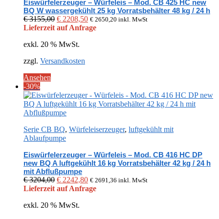
Eiswürfelerzeuger – Würfeleis – Mod. CB 425 HC new
BQ W wassergekühlt 25 kg Vorratsbehälter 48 kg / 24 h
Ursprünglicher
Aktueller
€
3155,00
€
2208,50
€
2650,20
inkl. MwSt
Preis
Preis
Lieferzeit auf Anfrage
war:
ist:
exkl. 20 % MwSt.
€ 3155,00
€ 2208,50.
zzgl.
Versandkosten
Ansehen
-30%
Serie CB BQ
,
Würfeleiserzeuger
,
luftgekühlt mit
Ablaufpumpe
Eiswürfelerzeuger – Würfeleis – Mod. CB 416 HC DP
new BQ A luftgekühlt 16 kg Vorratsbehälter 42 kg / 24 h
mit Abflußpumpe
Ursprünglicher
Aktueller
€
3204,00
€
2242,80
€
2691,36
inkl. MwSt
Preis
Preis
Lieferzeit auf Anfrage
war:
ist:
exkl. 20 % MwSt.
€ 3204,00
€ 2242,80.