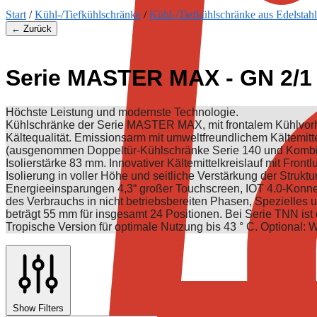
Start
/
Kühl-/Tiefkühlschränke
/
Kühl-/Tiefkühlschränke aus Edelstahl
← Zurück
Serie MASTER MAX - GN 2/1
Höchste Leistung und modernste Technologie.
Kühlschränke der Serie MASTER MAX, mit frontalem Kühlvorhan
Kältequalität. Emissionsarm mit umweltfreundlichem Kältemit
(ausgenommen Doppeltür-Kühlschränke Serie 140 und Kombik
Isolierstärke 83 mm. Innovativer Kältemittelkreislauf mit Front
Isolierung in voller Höhe und seitliche Verstärkung der Struktur
Energieeinsparungen 4,3“ großer Touchscreen, IOT 4.0-Konnek
des Verbrauchs in nicht betriebsbereiten Phasen, Spezielle
beträgt 55 mm für insgesamt 24 Positionen. Bei Serie TNN ist di
Tropische Version für optimale Nutzung bis 43 ° C. Optional:
Show Filters