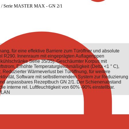
/
Serie MASTER MAX - GN 2/1
g, für eine effektive Barriere zum Türöffner und absolute
tel R290. Innenraum mit eingeprägten Auflagerippen
ühlschränke Serie 35/35). Geschäumter Korpus mit
luftstrom, Erhöhte Temperaturgleichmäßigkeit (Delta <1 ° C),
, Reduzierter Wärmeverlust bei Türöffnung, für weitere
tivität, Software mit selbstlernendem System zur Reduzierung
s und anpassbares Rezeptbuch GN 2/1. Der Schienenabstand
e interne rel. Luftfeuchtigkeit von 60% -90% einstellbar.
 WLAN