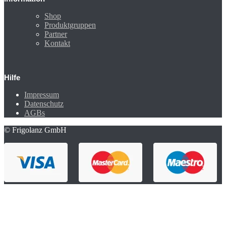
Shop
Produktgruppen
Partner
Kontakt
Hilfe
Impressum
Datenschutz
AGBs
© Frigolanz GmbH