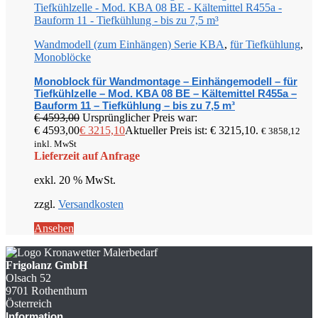
Wandmodell (zum Einhängen) Serie KBA
,
für Tiefkühlung
,
Monoblöcke
Monoblock für Wandmontage – Einhängemodell – für
Tiefkühlzelle – Mod. KBA 08 BE – Kältemittel R455a –
Bauform 11 – Tiefkühlung – bis zu 7,5 m³
€
4593,00
Ursprünglicher Preis war:
€ 4593,00
€
3215,10
Aktueller Preis ist: € 3215,10.
€
3858,12
inkl. MwSt
Lieferzeit auf Anfrage
exkl. 20 % MwSt.
zzgl.
Versandkosten
Ansehen
Frigolanz GmbH
Olsach 52
9701 Rothenthurn
Österreich
Information