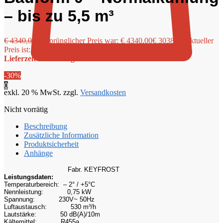
– bis zu 5,5 m³
€
4340,00
Ursprünglicher Preis war: € 4340,00
€
3038,00
Aktueller
Preis ist: € 3038,00.
€
3645,60
inkl. MwSt
Lieferzeit auf Anfrage
-30%
0
exkl. 20 % MwSt.
zzgl.
Versandkosten
Nicht vorrätig
Beschreibung
Zusätzliche Information
Produktsicherheit
Anhänge
Fabr. KEYFROST
Leistungsdaten:
Temperaturbereich: – 2° / +5°C
Nennleistung:
0,75 kW
Spannung:
230V~ 50Hz
Luftaustausch:
530 m³/h
Lautstärke:
50 dB(A)/10m
Kältemittel:
R455a