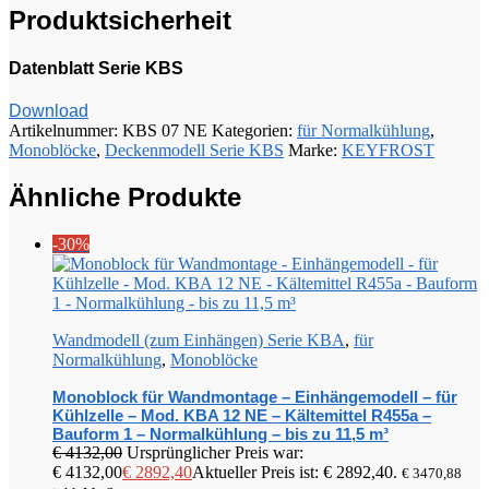
Produktsicherheit
Datenblatt Serie KBS
Download
Artikelnummer:
KBS 07 NE
Kategorien:
für Normalkühlung
,
Monoblöcke
,
Deckenmodell Serie KBS
Marke:
KEYFROST
Ähnliche Produkte
-30%
Wandmodell (zum Einhängen) Serie KBA
,
für
Normalkühlung
,
Monoblöcke
Monoblock für Wandmontage – Einhängemodell – für
Kühlzelle – Mod. KBA 12 NE – Kältemittel R455a –
Bauform 1 – Normalkühlung – bis zu 11,5 m³
€
4132,00
Ursprünglicher Preis war:
€ 4132,00
€
2892,40
Aktueller Preis ist: € 2892,40.
€
3470,88