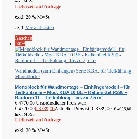
inkl. MwSt
Lieferzeit auf Anfrage
exkl. 20 % MwSt.
zzgl.
Versandkosten
Ansehen
-30%
Wandmodell (zum Einhängen) Serie KBA
,
für Tiefkühlung
,
Monoblöcke
Monoblock für Wandmontage – Einhängemodell – für
Tiefkühlzelle – Mod. KBA 10 BE – Kältemittel R290 –
Bauform 11 – Tiefkühlung – bis zu 7,5 m³
€
4770,00
Ursprünglicher Preis war:
€ 4770,00
€
3339,00
Aktueller Preis ist: € 3339,00.
€
4006,80
inkl. MwSt
Lieferzeit auf Anfrage
exkl. 20 % MwSt.