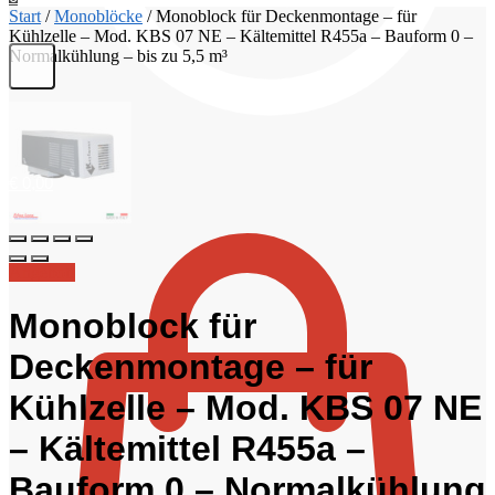
Start
/
Monoblöcke
/
Monoblock für Deckenmontage – für
Kühlzelle – Mod. KBS 07 NE – Kältemittel R455a – Bauform 0 –
Normalkühlung – bis zu 5,5 m³
€
0,00
Angebot!
Monoblock für
Deckenmontage – für
Kühlzelle – Mod. KBS 07 NE
– Kältemittel R455a –
Bauform 0 – Normalkühlung