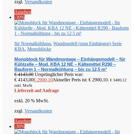
zzgl.
Versandkosten
Ansehen
-30%
für Normalkühlung
,
Wandmodell (zum Einhängen) Serie
KBA
,
Monoblöcke
Monoblock für Wandmontage – Einhängemodell – für
Kühlzelle – Mod. KBA 12 NE – Kältemittel R290 –
Bauform 1 – Normalkühlung – bis zu 12,5 m³
€
4143,00
Ursprünglicher Preis war:
€ 4143,00
€
2900,10
Aktueller Preis ist: € 2900,10.
€
3480,12
inkl. MwSt
Lieferzeit auf Anfrage
exkl. 20 % MwSt.
zzgl.
Versandkosten
Ansehen
-30%