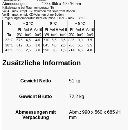
Abmessungen:
490 x 855 x 490 /H mm
Kälteleistung bei Raumtemperatur Tc
Vol.
A
: max. empf. KZ-Volumen mit isoliertem Boden
Vol.
B
: max. empf. KZ-Volumen ohne Boden
Umgebungstemperatur-Bereich: mind. +16°C / max. +38°C
Tc
– 2 °C
0 °C
+ 5 °C
Pf
Vol
A
Vol
B
Pf
Vol
A
Vol
B
Pf
Vol
A
Vol
B
(W)
(m³)
(m³)
(W)
(m³)
(m³)
(W)
(m³)
(m³)
Ta
32°C
675
4,5
4,0
710
5,5
3,5
836
9,0
7,5
38°C
612
3,5
3,0
645
4,0
2,5
766
6,5
5,5
43°C
566
2,5
2,0
598
3,0
1,5
714
4,5
4,0
Zusätzliche Information
Gewicht Netto
51 kg
Gewicht Brutto
72,2 kg
Abmessungen mit
Abm.: 990 x 560 x 685 /H
Verpackung
mm