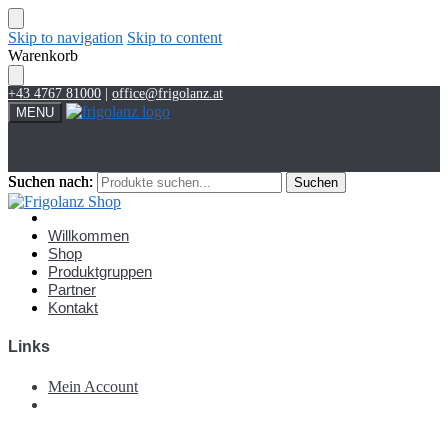
Skip to navigation
Skip to content
Warenkorb
+43 4767 81000
|
office@frigolanz.at
MENU
Suchen nach:
Suchen nach:
Suchen
Suchen
Account
Willkommen
Shop
Produktgruppen
Partner
Kontakt
Links
Mein Account
€
0,00