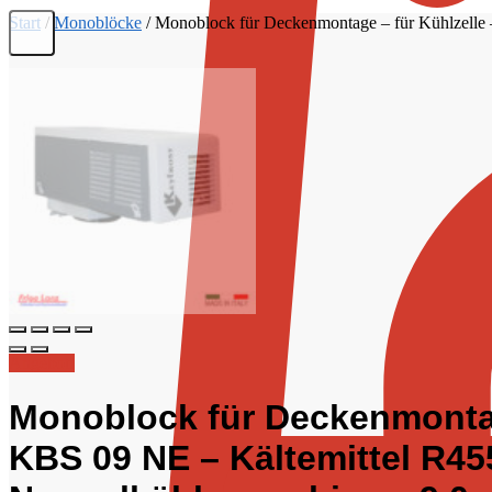
Start
/
Monoblöcke
/
Monoblock für Deckenmontage – für Kühlzelle 
Angebot!
Monoblock für Deckenmontag
KBS 09 NE – Kältemittel R45