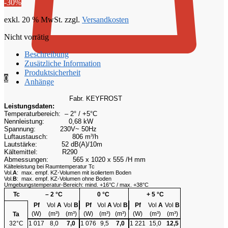
-30%
€ 4472,00
€ 3130,40.
exkl. 20 % MwSt.
zzgl.
Versandkosten
Nicht vorrätig
Beschreibung
Zusätzliche Information
Produktsicherheit
0
Anhänge
Fabr. KEYFROST
Leistungsdaten:
Temperaturbereich: – 2° / +5°C
Nennleistung:
0,68 kW
Spannung:
230V~ 50Hz
Luftaustausch:
806 m³/h
Lautstärke:
52 dB(A)/10m
Kältemittel:
R290
Abmessungen:
565 x 1020 x 555 /H mm
Kälteleistung bei Raumtemperatur Tc
Vol.
A
: max. empf. KZ-Volumen mit isoliertem Boden
Vol.
B
: max. empf. KZ-Volumen ohne Boden
Umgebungstemperatur-Bereich: mind. +16°C / max. +38°C
Tc
– 2 °C
0 °C
+ 5 °C
Pf
Vol
A
Vol
B
Pf
Vol
A
Vol
B
Pf
Vol
A
Vol
B
(W)
(m³)
(m³)
(W)
(m³)
(m³)
(W)
(m³)
(m³)
Ta
32°C
1 017
8,0
7,0
1 076
9,5
7,0
1 221
15,0
12,5