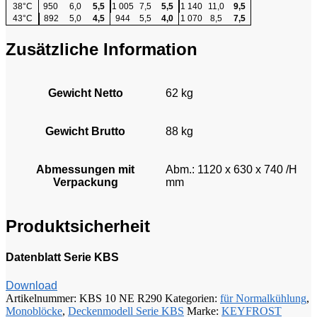
38°C
950
6,0
5,5
1 005
7,5
5,5
1 140
11,0
9,5
43°C
892
5,0
4,5
944
5,5
4,0
1 070
8,5
7,5
Zusätzliche Information
Gewicht Netto
62 kg
Gewicht Brutto
88 kg
Abmessungen mit
Abm.: 1120 x 630 x 740 /H
Verpackung
mm
Produktsicherheit
Datenblatt Serie KBS
Download
Artikelnummer:
KBS 10 NE R290
Kategorien:
für Normalkühlung
,
Monoblöcke
,
Deckenmodell Serie KBS
Marke:
KEYFROST