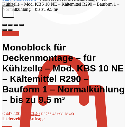
Kühlzelle – Mod. KBS 10 NE – Kältemittel R290 – Bauform 1 –
Normalkühlung – bis zu 9,5 m³
Angebot!
€
0,00
Monoblock für
Deckenmontage – für
Kühlzelle – Mod. KBS 10 NE
– Kältemittel R290 –
Bauform 1 – Normalkühlung
– bis zu 9,5 m³
Ursprünglicher
Aktueller
€
4472,00
€
3130,40
€
3756,48
inkl. MwSt
Preis
Preis
Lieferzeit auf Anfrage
war:
ist: