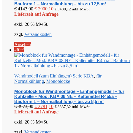
Bauform 1 – Normalkühlung – bis zu 12,5 m³
Ursprünglicher
Aktueller
€
4143,00
€
2900,10
€
3480,12
inkl. MwSt
Preis
Preis
Lieferzeit auf Anfrage
war:
ist:
exkl. 20 % MwSt.
€ 4143,00
€ 2900,10.
zzgl.
Versandkosten
Ansehen
-30%
Wandmodell (zum Einhängen) Serie KBA
,
für
Normalkühlung
,
Monoblöcke
Monoblock für Wandmontage – Einhängemodell – für
Kühlzelle – Mod. KBA 08 NE – Kältemittel R455a –
Bauform 1 – Normalkühlung – bis zu 8,5 m³
Ursprünglicher
Aktueller
€
3973,00
€
2781,10
€
3337,32
inkl. MwSt
Preis
Preis
Lieferzeit auf Anfrage
war:
ist:
exkl. 20 % MwSt.
€ 3973,00
€ 2781,10.
zzgl.
Versandkosten