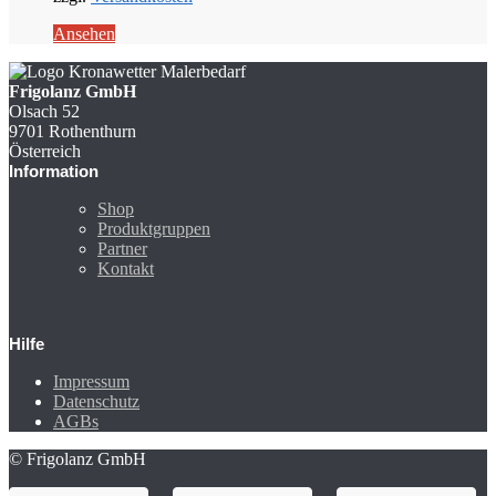
Ansehen
Frigolanz GmbH
Olsach 52
9701 Rothenthurn
Österreich
Information
Shop
Produktgruppen
Partner
Kontakt
Hilfe
Impressum
Datenschutz
AGBs
© Frigolanz GmbH