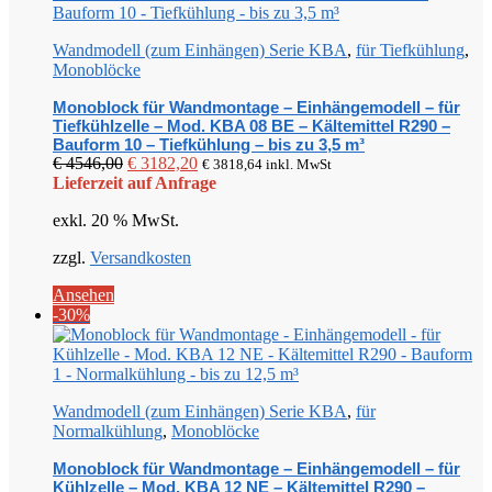
Wandmodell (zum Einhängen) Serie KBA
,
für Tiefkühlung
,
Monoblöcke
Monoblock für Wandmontage – Einhängemodell – für
Tiefkühlzelle – Mod. KBA 08 BE – Kältemittel R290 –
Bauform 10 – Tiefkühlung – bis zu 3,5 m³
Ursprünglicher
Aktueller
€
4546,00
€
3182,20
€
3818,64
inkl. MwSt
Preis
Preis
Lieferzeit auf Anfrage
war:
ist:
exkl. 20 % MwSt.
€ 4546,00
€ 3182,20.
zzgl.
Versandkosten
Ansehen
-30%
Wandmodell (zum Einhängen) Serie KBA
,
für
Normalkühlung
,
Monoblöcke
Monoblock für Wandmontage – Einhängemodell – für
Kühlzelle – Mod. KBA 12 NE – Kältemittel R290 –