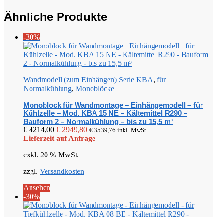
Ähnliche Produkte
-30%
Wandmodell (zum Einhängen) Serie KBA
,
für
Normalkühlung
,
Monoblöcke
Monoblock für Wandmontage – Einhängemodell – für
Kühlzelle – Mod. KBA 15 NE – Kältemittel R290 –
Bauform 2 – Normalkühlung – bis zu 15,5 m³
Ursprünglicher
Aktueller
€
4214,00
€
2949,80
€
3539,76
inkl. MwSt
Preis
Preis
Lieferzeit auf Anfrage
war:
ist:
exkl. 20 % MwSt.
€ 4214,00
€ 2949,80.
zzgl.
Versandkosten
Ansehen
-30%