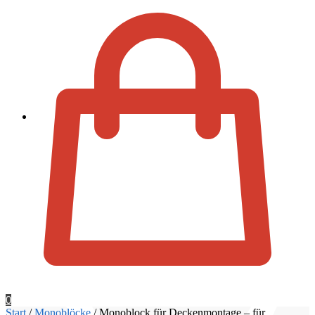
Zur Kassa
0
Start
/
Monoblöcke
/
Monoblock für Deckenmontage – für