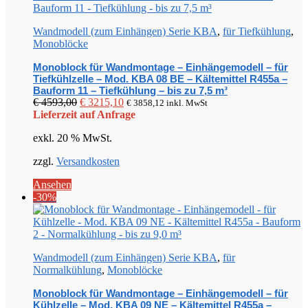
Wandmodell (zum Einhängen) Serie KBA
,
für Tiefkühlung
,
Monoblöcke
Monoblock für Wandmontage – Einhängemodell – für
Tiefkühlzelle – Mod. KBA 08 BE – Kältemittel R455a –
Bauform 11 – Tiefkühlung – bis zu 7,5 m³
Ursprünglicher
Aktueller
€
4593,00
€
3215,10
€
3858,12
inkl. MwSt
Preis
Preis
Lieferzeit auf Anfrage
war:
ist:
exkl. 20 % MwSt.
€ 4593,00
€ 3215,10.
zzgl.
Versandkosten
Ansehen
-30%
Wandmodell (zum Einhängen) Serie KBA
,
für
Normalkühlung
,
Monoblöcke
Monoblock für Wandmontage – Einhängemodell – für
Kühlzelle – Mod. KBA 09 NE – Kältemittel R455a –