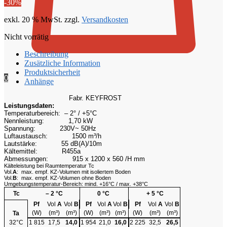
-30%
€ 6628,00
€ 4639,60.
exkl. 20 % MwSt.
zzgl.
Versandkosten
Nicht vorrätig
Beschreibung
Zusätzliche Information
Produktsicherheit
0
Anhänge
Fabr. KEYFROST
Leistungsdaten:
Temperaturbereich: – 2° / +5°C
Nennleistung:
1,70 kW
Spannung:
230V~ 50Hz
Luftaustausch:
1500 m³/h
Lautstärke:
55 dB(A)/10m
Kältemittel:
R455a
Abmessungen:
915 x 1200 x 560 /H mm
Kälteleistung bei Raumtemperatur Tc
Vol.
A
: max. empf. KZ-Volumen mit isoliertem Boden
Vol.
B
: max. empf. KZ-Volumen ohne Boden
Umgebungstemperatur-Bereich: mind. +16°C / max. +38°C
Tc
– 2 °C
0 °C
+ 5 °C
Pf
Vol
A
Vol
B
Pf
Vol
A
Vol
B
Pf
Vol
A
Vol
B
(W)
(m³)
(m³)
(W)
(m³)
(m³)
(W)
(m³)
(m³)
Ta
32°C
1 815
17,5
14,0
1 954
21,0
16,0
2 225
32,5
26,5