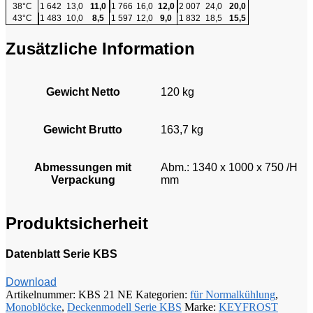
38°C
1 642
13,0
11,0
1 766
16,0
12,0
2 007
24,0
20,0
43°C
1 483
10,0
8,5
1 597
12,0
9,0
1 832
18,5
15,5
Zusätzliche Information
Gewicht Netto
120 kg
Gewicht Brutto
163,7 kg
Abmessungen mit
Abm.: 1340 x 1000 x 750 /H
Verpackung
mm
Produktsicherheit
Datenblatt Serie KBS
Download
Artikelnummer:
KBS 21 NE
Kategorien:
für Normalkühlung
,
Monoblöcke
,
Deckenmodell Serie KBS
Marke:
KEYFROST