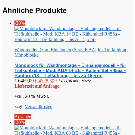
Ähnliche Produkte
-30%
Wandmodell (zum Einhängen) Serie KBA
,
für Tiefkühlung
,
Monoblöcke
Monoblock für Wandmontage – Einhängemodell – für
Tiefkühlzelle – Mod. KBA 14 BE – Kältemittel R455a –
Bauform 13 – Tiefkühlung – bis zu 15,5 m³
Ursprünglicher
Aktueller
€
6469,00
€
4528,30
€
5433,96
inkl. MwSt
Preis
Preis
Lieferzeit auf Anfrage
war:
ist:
exkl. 20 % MwSt.
€ 6469,00
€ 4528,30.
zzgl.
Versandkosten
Ansehen
-30%