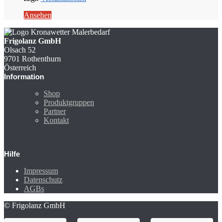
Ansehen
Frigolanz GmbH
Olsach 52
9701 Rothenthurn
Österreich
Information
Shop
Produktgruppen
Partner
Kontakt
Hilfe
Impressum
Datenschutz
AGBs
© Frigolanz GmbH