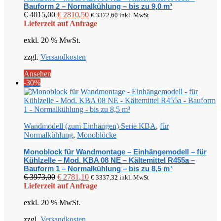
Bauform 2 – Normalkühlung – bis zu 9,0 m³
Ursprünglicher
Aktueller
€
4015,00
€
2810,50
€
3372,60
inkl. MwSt
Preis
Preis
Lieferzeit auf Anfrage
war:
ist:
exkl. 20 % MwSt.
€ 4015,00
€ 2810,50.
zzgl.
Versandkosten
Ansehen
-30%
Wandmodell (zum Einhängen) Serie KBA
,
für
Normalkühlung
,
Monoblöcke
Monoblock für Wandmontage – Einhängemodell – für
Kühlzelle – Mod. KBA 08 NE – Kältemittel R455a –
Bauform 1 – Normalkühlung – bis zu 8,5 m³
Ursprünglicher
Aktueller
€
3973,00
€
2781,10
€
3337,32
inkl. MwSt
Preis
Preis
Lieferzeit auf Anfrage
war:
ist:
exkl. 20 % MwSt.
€ 3973,00
€ 2781,10.
zzgl.
Versandkosten