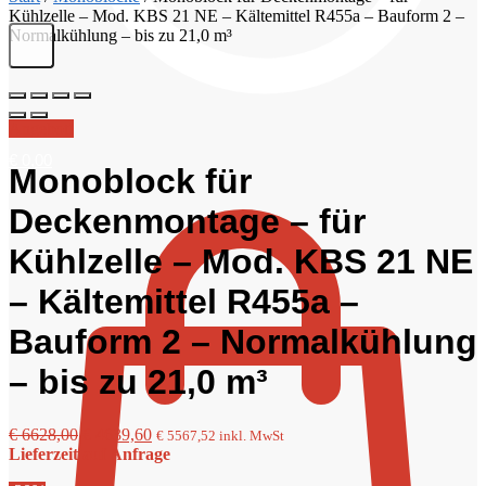
Kühlzelle – Mod. KBS 21 NE – Kältemittel R455a – Bauform 2 –
Normalkühlung – bis zu 21,0 m³
Angebot!
€
0,00
Monoblock für
Deckenmontage – für
Kühlzelle – Mod. KBS 21 NE
– Kältemittel R455a –
Bauform 2 – Normalkühlung
– bis zu 21,0 m³
Ursprünglicher
Aktueller
€
6628,00
€
4639,60
€
5567,52
inkl. MwSt
Preis
Preis
Lieferzeit auf Anfrage
war:
ist: