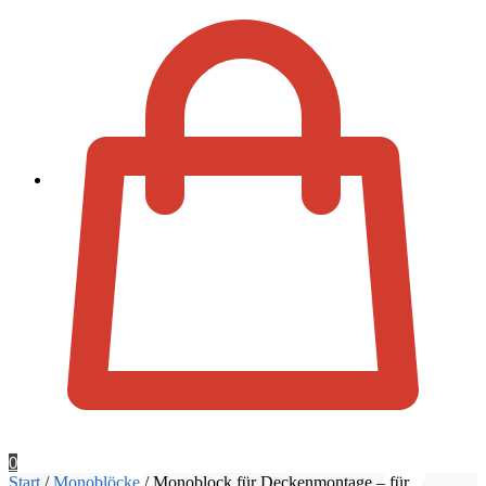
Zur Kassa
0
Start
/
Monoblöcke
/
Monoblock für Deckenmontage – für