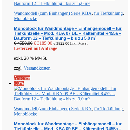
Wandmodell (zum Einhängen) Serie KBA
,
für Tiefkühlung
,
Monoblöcke
Monoblock für Wandmontage – Einhängemodell – für
Tiefkühlzelle – Mod. KBA 07 BE – Kältemittel R455a –
Bauform 12 – Tiefkühlung – bis zu 5,0 m³
Ursprünglicher
Aktueller
€
4550,00
€
3185,00
€
3822,00
inkl. MwSt
Preis
Preis
Lieferzeit auf Anfrage
war:
ist:
exkl. 20 % MwSt.
€ 4550,00
€ 3185,00.
zzgl.
Versandkosten
Ansehen
-30%
Wandmodell (zum Einhängen) Serie KBA
,
für Tiefkühlung
,
Monoblöcke
Monoblock für Wandmontage – Einhängemodell – für
Tiefkühlzelle – Mod. KBA 09 BE – Kältemittel R455a –