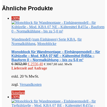
Ähnliche Produkte
-30%
Wandmodell (zum Einhängen) Serie KBA
,
für
Normalkühlung
,
Monoblöcke
Monoblock für Wandmontage – Einhängemodell – für
Kühlzelle – Mod. KBA 07 NE – Kältemittel R455a –
Bauform 0 – Normalkühlung – bis zu 5,0 m³
Ursprünglicher
Aktueller
€
3652,00
€
2556,40
€
3067,68
inkl. MwSt
Preis
Preis
Lieferzeit auf Anfrage
war:
ist:
exkl. 20 % MwSt.
€ 3652,00
€ 2556,40.
zzgl.
Versandkosten
Ansehen
-30%