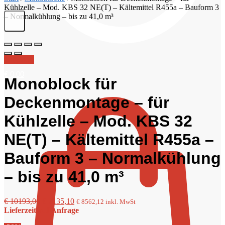
Kühlzelle – Mod. KBS 32 NE(T) – Kältemittel R455a – Bauform 3
– Normalkühlung – bis zu 41,0 m³
Angebot!
€
0,00
Monoblock für
Deckenmontage – für
Kühlzelle – Mod. KBS 32
NE(T) – Kältemittel R455a –
Bauform 3 – Normalkühlung
– bis zu 41,0 m³
Ursprünglicher
Aktueller
€
10193,00
€
7135,10
€
8562,12
inkl. MwSt
Preis
Preis
Lieferzeit auf Anfrage
war:
ist: