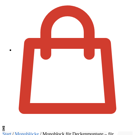
Zur Kassa
0
Start
/
Monoblöcke
/
Monoblock für Deckenmontage – für