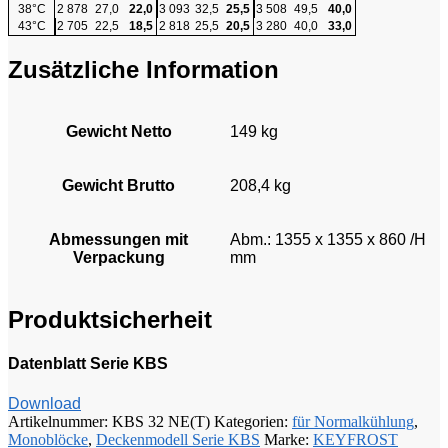
38°C
2 878
27,0
22,0
3 093
32,5
25,5
3 508
49,5
40,0
43°C
2 705
22,5
18,5
2 818
25,5
20,5
3 280
40,0
33,0
Zusätzliche Information
Gewicht Netto
149 kg
Gewicht Brutto
208,4 kg
Abmessungen mit
Abm.: 1355 x 1355 x 860 /H
Verpackung
mm
Produktsicherheit
Datenblatt Serie KBS
Download
Artikelnummer:
KBS 32 NE(T)
Kategorien:
für Normalkühlung
,
Monoblöcke
,
Deckenmodell Serie KBS
Marke:
KEYFROST