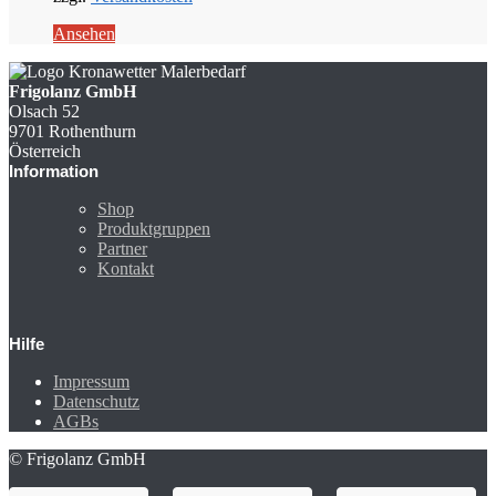
Ansehen
Frigolanz GmbH
Olsach 52
9701 Rothenthurn
Österreich
Information
Shop
Produktgruppen
Partner
Kontakt
Hilfe
Impressum
Datenschutz
AGBs
© Frigolanz GmbH