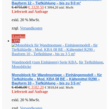
Bauform 12 – Tiefkühlung – bis zu 9,0 m³
Ursprünglicher
Aktueller
€
4755,00
€
3328,50
€
3994,20
inkl. MwSt
Preis
Preis
Lieferzeit auf Anfrage
war:
ist:
exkl. 20 % MwSt.
€ 4755,00
€ 3328,50.
zzgl.
Versandkosten
Ansehen
-30%
Wandmodell (zum Einhängen) Serie KBA
,
für Tiefkühlung
,
Monoblöcke
Monoblock für Wandmontage – Einhängemodell – für
Tiefkühlzelle – Mod. KBA 08 BE – Kältemittel R290 –
Bauform 10 – Tiefkühlung – bis zu 3,5 m³
Ursprünglicher
Aktueller
€
4546,00
€
3182,20
€
3818,64
inkl. MwSt
Preis
Preis
Lieferzeit auf Anfrage
war:
ist:
exkl. 20 % MwSt.
€ 4546,00
€ 3182,20.
zzgl.
Versandkosten