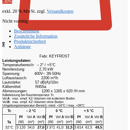
-30%
€ 10193,00
€ 7135,10.
exkl. 20 % MwSt.
zzgl.
Versandkosten
Nicht vorrätig
Beschreibung
Zusätzliche Information
Produktsicherheit
0
Anhänge
Fabr. KEYFROST
Leistungsdaten:
Temperaturbereich: – 2° / +5°C
Nennleistung:
2,70 kW
Spannung:
400V~ 3N 50Hz
Luftaustausch:
2200 m³/h
Lautstärke:
57 dB(A)/10m
Kältemittel:
R455a
Abmessungen:
1200 x 1265 x 620 /H mm
Kälteleistung bei Raumtemperatur Tc
Vol.
A
: max. empf. KZ-Volumen mit isoliertem Boden
Vol.
B
: max. empf. KZ-Volumen ohne Boden
Umgebungstemperatur-Bereich: mind. +16°C / max. +38°C
Tc
– 2 °C
0 °C
+ 5 °C
Pf
Vol
A
Vol
B
Pf
Vol
A
Vol
B
Pf
Vol
A
Vol
B
(W)
(m³)
(m³)
(W)
(m³)
(m³)
(W)
(m³)
(m³)
Ta
32°C
3 120
34,0
27,0
3 371
41,0
31,5
3 814
62,5
49,5