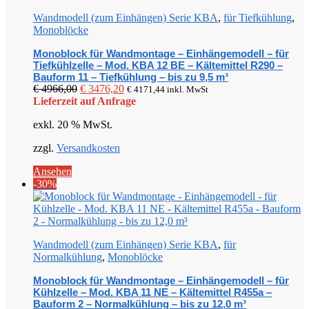
Wandmodell (zum Einhängen) Serie KBA
,
für Tiefkühlung
,
Monoblöcke
Monoblock für Wandmontage – Einhängemodell – für
Tiefkühlzelle – Mod. KBA 12 BE – Kältemittel R290 –
Bauform 11 – Tiefkühlung – bis zu 9,5 m³
Ursprünglicher
Aktueller
€
4966,00
€
3476,20
€
4171,44
inkl. MwSt
Preis
Preis
Lieferzeit auf Anfrage
war:
ist:
exkl. 20 % MwSt.
€ 4966,00
€ 3476,20.
zzgl.
Versandkosten
Ansehen
-30%
Wandmodell (zum Einhängen) Serie KBA
,
für
Normalkühlung
,
Monoblöcke
Monoblock für Wandmontage – Einhängemodell – für
Kühlzelle – Mod. KBA 11 NE – Kältemittel R455a –
Bauform 2 – Normalkühlung – bis zu 12,0 m³