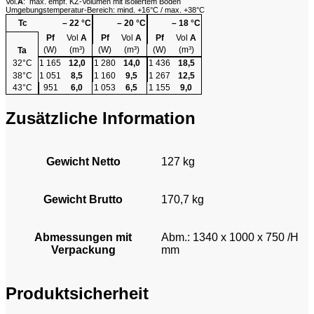
Vol.
A
: max. empf. KZ-Volumen mit isoliertem Boden
Umgebungstemperatur-Bereich: mind. +16°C / max. +38°C
Tc
– 22 °C
– 20 °C
– 18 °C
Pf
Vol
A
Pf
Vol
A
Pf
Vol
A
(W)
(m³)
(W)
(m³)
(W)
(m³)
Ta
32°C
1 165
12,0
1 280
14,0
1 436
18,5
38°C
1 051
8,5
1 160
9,5
1 267
12,5
43°C
951
6,0
1 053
6,5
1 155
9,0
Zusätzliche Information
Gewicht Netto
127 kg
Gewicht Brutto
170,7 kg
Abmessungen mit
Abm.: 1340 x 1000 x 750 /H
Verpackung
mm
Produktsicherheit