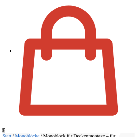
Zur Kassa
0
Start
/
Monoblöcke
/
Monoblock für Deckenmontage – für