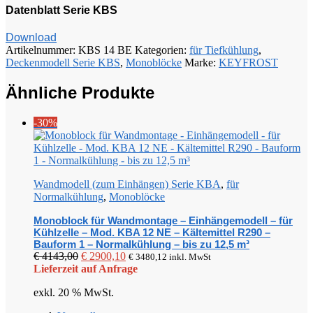
Datenblatt Serie KBS
Download
Artikelnummer:
KBS 14 BE
Kategorien:
für Tiefkühlung
,
Deckenmodell Serie KBS
,
Monoblöcke
Marke:
KEYFROST
Ähnliche Produkte
-30%
Wandmodell (zum Einhängen) Serie KBA
,
für
Normalkühlung
,
Monoblöcke
Monoblock für Wandmontage – Einhängemodell – für
Kühlzelle – Mod. KBA 12 NE – Kältemittel R290 –
Bauform 1 – Normalkühlung – bis zu 12,5 m³
Ursprünglicher
Aktueller
€
4143,00
€
2900,10
€
3480,12
inkl. MwSt
Preis
Preis
Lieferzeit auf Anfrage
war:
ist:
exkl. 20 % MwSt.
€ 4143,00
€ 2900,10.