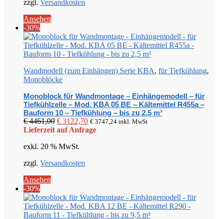
zzgl.
Versandkosten
Ansehen
-30%
Wandmodell (zum Einhängen) Serie KBA
,
für Tiefkühlung
,
Monoblöcke
Monoblock für Wandmontage – Einhängemodell – für
Tiefkühlzelle – Mod. KBA 05 BE – Kältemittel R455a –
Bauform 10 – Tiefkühlung – bis zu 2,5 m³
Ursprünglicher
Aktueller
€
4461,00
€
3122,70
€
3747,24
inkl. MwSt
Preis
Preis
Lieferzeit auf Anfrage
war:
ist:
exkl. 20 % MwSt.
€ 4461,00
€ 3122,70.
zzgl.
Versandkosten
Ansehen
-30%