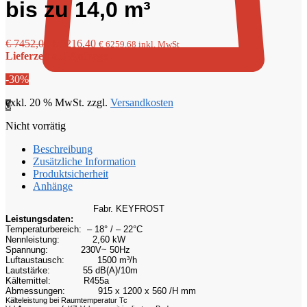
bis zu 14,0 m³
Ursprünglicher
Aktueller
€
7452,00
€
5216,40
€
6259,68
inkl. MwSt
Preis
Preis
Lieferzeit auf Anfrage
war:
ist:
-30%
€ 7452,00
€ 5216,40.
exkl. 20 % MwSt.
zzgl.
Versandkosten
0
Nicht vorrätig
Beschreibung
Zusätzliche Information
Produktsicherheit
Anhänge
Fabr. KEYFROST
Leistungsdaten:
Temperaturbereich: – 18° / – 22°C
Nennleistung:
2,60 kW
Spannung:
230V~ 50Hz
Luftaustausch:
1500 m³/h
Lautstärke:
55 dB(A)/10m
Kältemittel:
R455a
Abmessungen:
915 x 1200 x 560 /H mm
Kälteleistung bei Raumtemperatur Tc