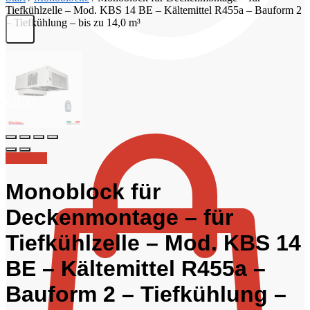
Tiefkühlzelle – Mod. KBS 14 BE – Kältemittel R455a – Bauform 2
– Tiefkühlung – bis zu 14,0 m³
€
0,00
Angebot!
Monoblock für
Deckenmontage – für
Tiefkühlzelle – Mod. KBS 14
BE – Kältemittel R455a –
Bauform 2 – Tiefkühlung –