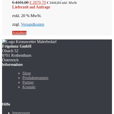
Ursprünglicher
Aktueller
€
4101,00
€
2870,70
€
3444,84
inkl. MwSt
Preis
Preis
Lieferzeit auf Anfrage
war:
ist:
exkl. 20 % MwSt.
€ 4101,00
€ 2870,70.
zzgl.
Versandkosten
Ansehen
Frigolanz GmbH
Olsach 52
9701 Rothenthurn
Österreich
Information
Shop
Produktgruppen
Partner
Kontakt
Hilfe
Impressum