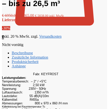
– bis zu 26,5 m³
Ursprünglicher
Aktueller
€
6950,00
€
4865,00
€
5838,00
inkl. MwSt
Preis
Preis
Lieferzeit auf Anfrage
war:
ist:
-30%
€ 6950,00
€ 4865,00.
exkl. 20 % MwSt.
zzgl.
Versandkosten
0
Nicht vorrätig
Beschreibung
Zusätzliche Information
Produktsicherheit
Anhänge
Fabr. KEYFROST
Leistungsdaten:
Temperaturbereich: – 2° / +5°C
Nennleistung:
2,50 kW
Spannung:
230V~ 50Hz
Luftaustausch:
1350 m³/h
Lautstärke:
55 dB(A)/10m
Kältemittel:
R455a
Abmessungen:
800 x 970 x 860 /H mm
Kälteleistung bei Raumtemperatur Tc