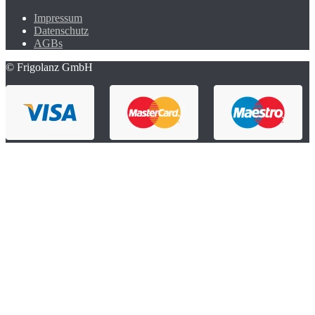
Impressum
Datenschutz
AGBs
© Frigolanz GmbH