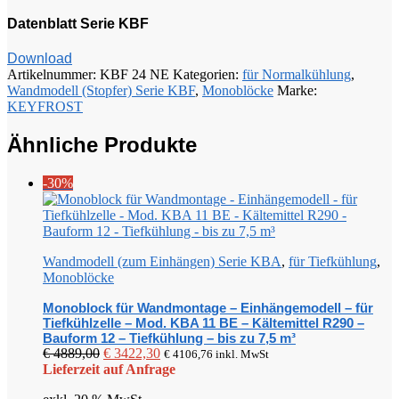
Datenblatt Serie KBF
Download
Artikelnummer:
KBF 24 NE
Kategorien:
für Normalkühlung
,
Wandmodell (Stopfer) Serie KBF
,
Monoblöcke
Marke:
KEYFROST
Ähnliche Produkte
-30%
Wandmodell (zum Einhängen) Serie KBA
,
für Tiefkühlung
,
Monoblöcke
Monoblock für Wandmontage – Einhängemodell – für
Tiefkühlzelle – Mod. KBA 11 BE – Kältemittel R290 –
Bauform 12 – Tiefkühlung – bis zu 7,5 m³
Ursprünglicher
Aktueller
€
4889,00
€
3422,30
€
4106,76
inkl. MwSt
Preis
Preis
Lieferzeit auf Anfrage
war:
ist: