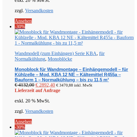
exkl. 20 % MwSt.
€ 4889,00
€ 3422,30.
zzgl.
Versandkosten
Ansehen
-30%
Wandmodell (zum Einhängen) Serie KBA
,
für
Normalkühlung
,
Monoblöcke
Monoblock für Wandmontage – Einhängemodell – für
Kühlzelle – Mod. KBA 12 NE – Kältemittel R455a –
Bauform 1 – Normalkühlung – bis zu 11,5 m³
Ursprünglicher
Aktueller
€
4132,00
€
2892,40
€
3470,88
inkl. MwSt
Preis
Preis
Lieferzeit auf Anfrage
war:
ist:
exkl. 20 % MwSt.
€ 4132,00
€ 2892,40.
zzgl.
Versandkosten
Ansehen
-30%