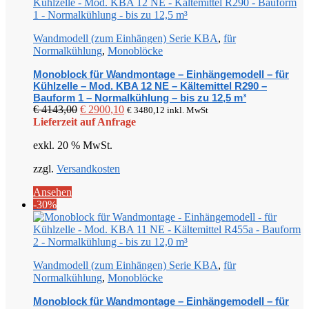
Wandmodell (zum Einhängen) Serie KBA
,
für
Normalkühlung
,
Monoblöcke
Monoblock für Wandmontage – Einhängemodell – für
Kühlzelle – Mod. KBA 12 NE – Kältemittel R290 –
Bauform 1 – Normalkühlung – bis zu 12,5 m³
Ursprünglicher
Aktueller
€
4143,00
€
2900,10
€
3480,12
inkl. MwSt
Preis
Preis
Lieferzeit auf Anfrage
war:
ist:
exkl. 20 % MwSt.
€ 4143,00
€ 2900,10.
zzgl.
Versandkosten
Ansehen
-30%
Wandmodell (zum Einhängen) Serie KBA
,
für
Normalkühlung
,
Monoblöcke
Monoblock für Wandmontage – Einhängemodell – für