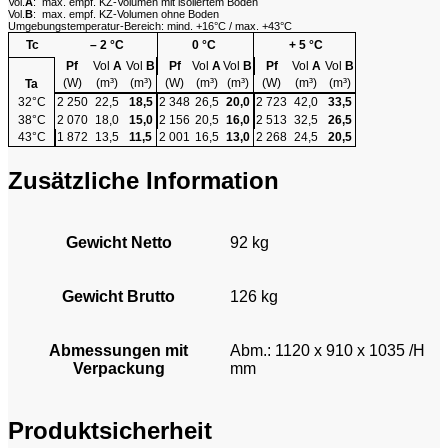
Vol.
A
: max. empf. KZ-Volumen mit isoliertem Boden
Vol.
B
: max. empf. KZ-Volumen ohne Boden
Umgebungstemperatur-Bereich: mind. +16°C / max. +43°C
Tc
– 2 °C
0 °C
+ 5 °C
Pf
Vol
A
Vol
B
Pf
Vol
A
Vol
B
Pf
Vol
A
Vol
B
(W)
(m³)
(m³)
(W)
(m³)
(m³)
(W)
(m³)
(m³)
Ta
32°C
2 250
22,5
18,5
2 348
26,5
20,0
2 723
42,0
33,5
38°C
2 070
18,0
15,0
2 156
20,5
16,0
2 513
32,5
26,5
43°C
1 872
13,5
11,5
2 001
16,5
13,0
2 268
24,5
20,5
Zusätzliche Information
Gewicht Netto
92 kg
Gewicht Brutto
126 kg
Abmessungen mit
Abm.: 1120 x 910 x 1035 /H
Verpackung
mm
Produktsicherheit