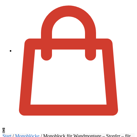
Zur Kassa
0
Start
/
Monoblöcke
/
Monoblock für Wandmontage – Stopfer – für