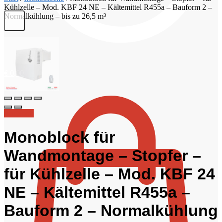
Kühlzelle – Mod. KBF 24 NE – Kältemittel R455a – Bauform 2 –
Normalkühlung – bis zu 26,5 m³
€
0,00
Angebot!
Monoblock für
Wandmontage – Stopfer –
für Kühlzelle – Mod. KBF 24
NE – Kältemittel R455a –
Bauform 2 – Normalkühlung