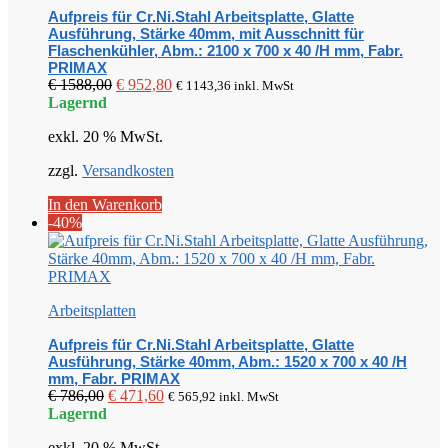
Aufpreis für Cr.Ni.Stahl Arbeitsplatte, Glatte
Ausführung, Stärke 40mm, mit Ausschnitt für
Flaschenkühler, Abm.: 2100 x 700 x 40 /H mm, Fabr.
PRIMAX
Ursprünglicher
Aktueller
€
1588,00
€
952,80
€
1143,36
inkl. MwSt
Preis
Preis
Lagernd
war:
ist:
exkl. 20 % MwSt.
€ 1588,00
€ 952,80.
zzgl.
Versandkosten
In den Warenkorb
-40%
Arbeitsplatten
Aufpreis für Cr.Ni.Stahl Arbeitsplatte, Glatte
Ausführung, Stärke 40mm, Abm.: 1520 x 700 x 40 /H
mm, Fabr. PRIMAX
Ursprünglicher
Aktueller
€
786,00
€
471,60
€
565,92
inkl. MwSt
Preis
Preis
Lagernd
war:
ist:
exkl. 20 % MwSt.