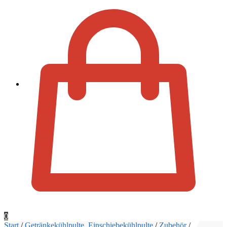
Zur Kassa
0
Start
/
Getränkekühlpulte, Einschiebekühlpulte
/
Zubehör
/