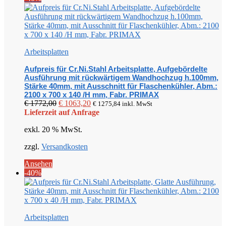
Arbeitsplatten
Aufpreis für Cr.Ni.Stahl Arbeitsplatte, Aufgebördelte
Ausführung mit rückwärtigem Wandhochzug h.100mm,
Stärke 40mm, mit Ausschnitt für Flaschenkühler, Abm.:
2100 x 700 x 140 /H mm, Fabr. PRIMAX
Ursprünglicher
Aktueller
€
1772,00
€
1063,20
€
1275,84
inkl. MwSt
Preis
Preis
Lieferzeit auf Anfrage
war:
ist:
exkl. 20 % MwSt.
€ 1772,00
€ 1063,20.
zzgl.
Versandkosten
Ansehen
-40%
Arbeitsplatten