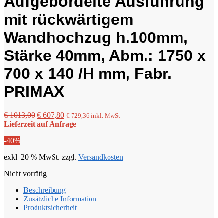
Aufgebördelte Ausführung
mit rückwärtigem
Wandhochzug h.100mm,
Stärke 40mm, Abm.: 1750 x
700 x 140 /H mm, Fabr.
PRIMAX
Ursprünglicher
Aktueller
€
1013,00
€
607,80
€
729,36
inkl. MwSt
Preis
Preis
Lieferzeit auf Anfrage
war:
ist:
-40%
€ 1013,00
€ 607,80.
exkl. 20 % MwSt.
zzgl.
Versandkosten
Nicht vorrätig
Beschreibung
Zusätzliche Information
Produktsicherheit