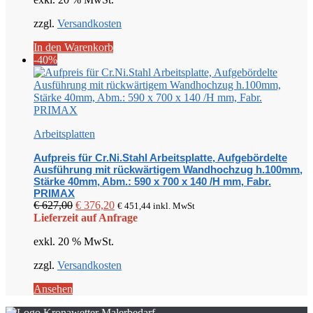
€ 786,00
€ 471,60.
zzgl.
Versandkosten
In den Warenkorb
-40%
Arbeitsplatten
Aufpreis für Cr.Ni.Stahl Arbeitsplatte, Aufgebördelte
Ausführung mit rückwärtigem Wandhochzug h.100mm,
Stärke 40mm, Abm.: 590 x 700 x 140 /H mm, Fabr.
PRIMAX
Ursprünglicher
Aktueller
€
627,00
€
376,20
€
451,44
inkl. MwSt
Preis
Preis
Lieferzeit auf Anfrage
war:
ist:
exkl. 20 % MwSt.
€ 627,00
€ 376,20.
zzgl.
Versandkosten
Ansehen