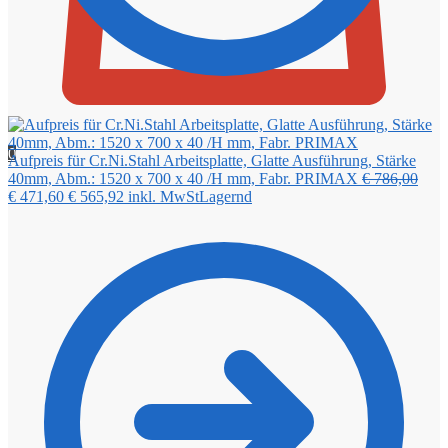
0
Aufpreis für Cr.Ni.Stahl Arbeitsplatte, Glatte Ausführung, Stärke
Ursp
40mm, Abm.: 1520 x 700 x 40 /H mm, Fabr. PRIMAX
€
786,00
Aktueller
Preis
€
471,60
€
565,92
inkl. MwSt
Lagernd
Preis
war:
ist:
€ 78
€ 471,60.