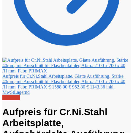
Aufpreis für Cr.Ni.Stahl Arbeitsplatte, Glatte Ausführung, Stärke
40mm, mit Ausschnitt für Flaschenkühler, Abm.: 2100 x 700 x 40
Ursprünglicher
Aktueller
/H mm, Fabr. PRIMAX
€
1588,00
€
952,80
€
1143,36
inkl.
Preis
Preis
MwSt
Lagernd
war:
ist:
Angebot!
€ 1588,00
€ 952,80.
Aufpreis für Cr.Ni.Stahl
Arbeitsplatte,