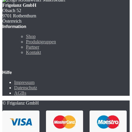
Frigolanz GmbH
Olsach 52
9701 Rothenthurn
Österreich
Information
Shop
Produktgruppen
Partner
Kontakt
Hilfe
Impressum
Datenschutz
AGBs
© Frigolanz GmbH