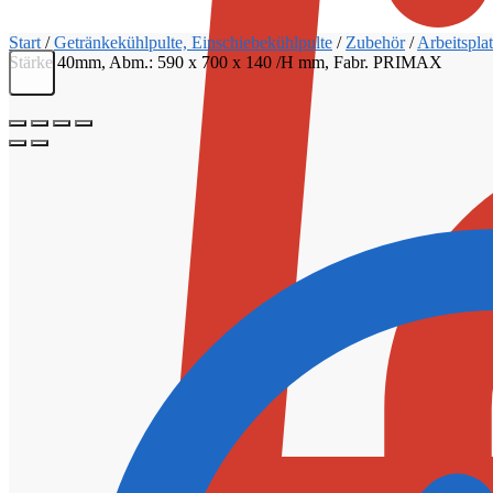
Start
/
Getränkekühlpulte, Einschiebekühlpulte
/
Zubehör
/
Arbeitspla
Stärke 40mm, Abm.: 590 x 700 x 140 /H mm, Fabr. PRIMAX