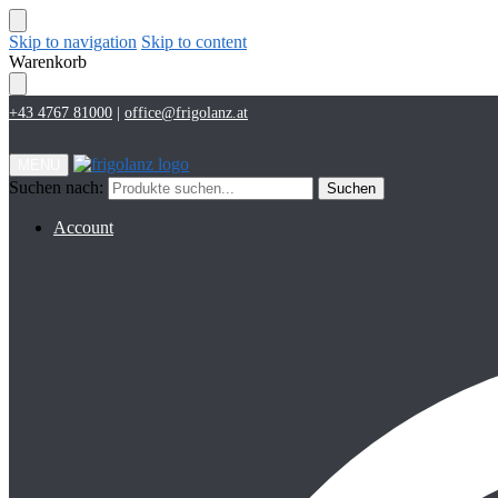
Skip to navigation
Skip to content
Warenkorb
+43 4767 81000
|
office@frigolanz.at
MENU
Suchen nach:
Suchen
Account