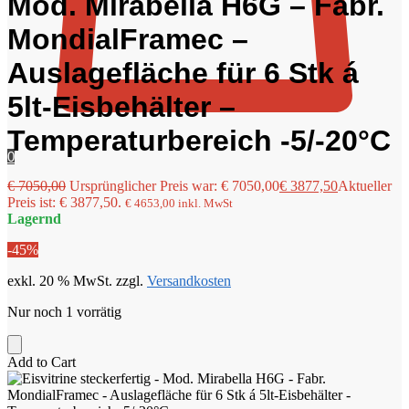
Mod. Mirabella H6G – Fabr.
MondialFramec –
Auslagefläche für 6 Stk á
5lt-Eisbehälter –
Temperaturbereich -5/-20°C
0
€
7050,00
Ursprünglicher Preis war: € 7050,00
€
3877,50
Aktueller
Preis ist: € 3877,50.
€
4653,00
inkl. MwSt
Lagernd
-45%
exkl. 20 % MwSt.
zzgl.
Versandkosten
Nur noch 1 vorrätig
Add to Cart