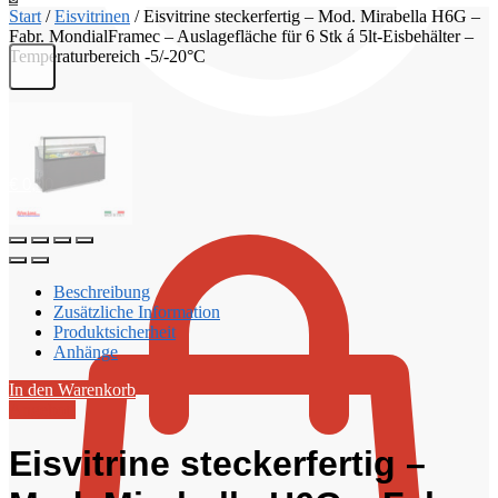
Start
/
Eisvitrinen
/
Eisvitrine steckerfertig – Mod. Mirabella H6G –
Fabr. MondialFramec – Auslagefläche für 6 Stk á 5lt-Eisbehälter –
Temperaturbereich -5/-20°C
€
0,00
Beschreibung
Zusätzliche Information
Produktsicherheit
Anhänge
In den Warenkorb
Angebot!
Eisvitrine steckerfertig –