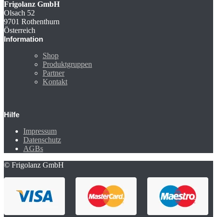
Frigolanz GmbH
Olsach 52
9701 Rothenthurn
Österreich
Information
Shop
Produktgruppen
Partner
Kontakt
Hilfe
Impressum
Datenschutz
AGBs
© Frigolanz GmbH