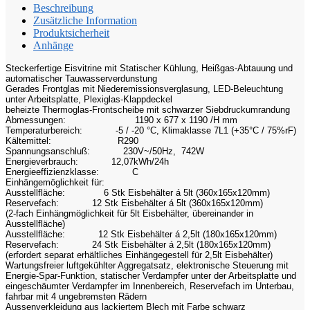
Beschreibung
Zusätzliche Information
Produktsicherheit
Anhänge
Steckerfertige Eisvitrine mit Statischer Kühlung, Heißgas-Abtauung und
automatischer Tauwasserverdunstung
Gerades Frontglas mit Niederemissionsverglasung, LED-Beleuchtung
unter Arbeitsplatte, Plexiglas-Klappdeckel
beheizte Thermoglas-Frontscheibe mit schwarzer Siebdruckumrandung
Abmessungen:
1190 x 677 x 1190 /H mm
Temperaturbereich:
-5 / -20 °C, Klimaklasse 7L1 (+35°C / 75%rF)
Kältemittel:
R290
Spannungsanschluß:
230V~/50Hz, 742W
Energieverbrauch:
12,07kWh/24h
Energieeffizienzklasse:
C
Einhängemöglichkeit für:
Ausstellfläche:
6 Stk Eisbehälter á 5lt (360x165x120mm)
Reservefach:
12 Stk Eisbehälter á 5lt (360x165x120mm)
(2-fach Einhängmöglichkeit für 5lt Eisbehälter, übereinander in
Ausstellfläche)
Ausstellfläche:
12 Stk Eisbehälter á 2,5lt (180x165x120mm)
Reservefach:
24 Stk Eisbehälter á 2,5lt (180x165x120mm)
(erfordert separat erhältliches Einhängegestell für 2,5lt Eisbehälter)
Wartungsfreier luftgekühlter Aggregatsatz, elektronische Steuerung mit
Energie-Spar-Funktion, statischer Verdampfer unter der Arbeitsplatte und
eingeschäumter Verdampfer im Innenbereich, Reservefach im Unterbau,
fahrbar mit 4 ungebremsten Rädern
Aussenverkleidung aus lackiertem Blech mit Farbe schwarz