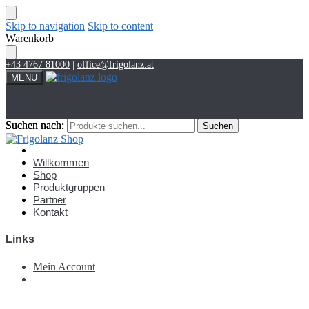
Skip to navigation
Skip to content
Warenkorb
+43 4767 81000
|
office@frigolanz.at
MENU
Suchen nach:
Suchen nach:
Suchen
Suchen
Account
Willkommen
Shop
Produktgruppen
Partner
Kontakt
Links
Mein Account
€
0,00