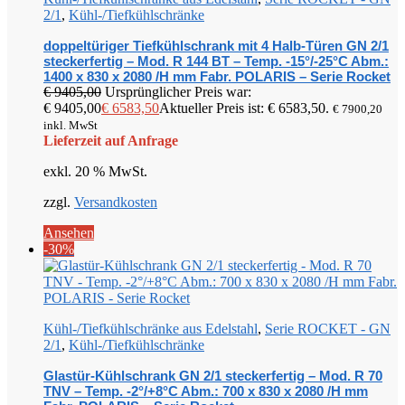
2/1
,
Kühl-/Tiefkühlschränke
doppeltüriger Tiefkühlschrank mit 4 Halb-Türen GN 2/1
steckerfertig – Mod. R 144 BT – Temp. -15°/-25°C Abm.:
1400 x 830 x 2080 /H mm Fabr. POLARIS – Serie Rocket
€
9405,00
Ursprünglicher Preis war:
€ 9405,00
€
6583,50
Aktueller Preis ist: € 6583,50.
€
7900,20
inkl. MwSt
Lieferzeit auf Anfrage
exkl. 20 % MwSt.
zzgl.
Versandkosten
Ansehen
-30%
Kühl-/Tiefkühlschränke aus Edelstahl
,
Serie ROCKET - GN
2/1
,
Kühl-/Tiefkühlschränke
Glastür-Kühlschrank GN 2/1 steckerfertig – Mod. R 70
TNV – Temp. -2°/+8°C Abm.: 700 x 830 x 2080 /H mm