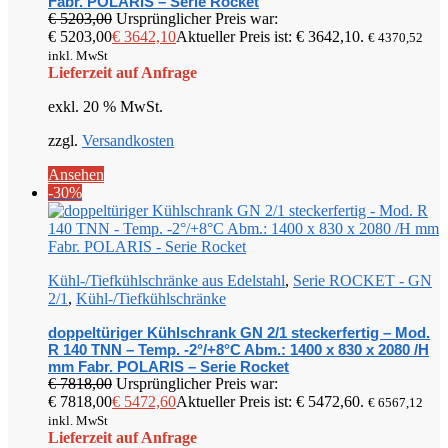
Fabr. POLARIS – Serie Rocket
€
5203,00
Ursprünglicher Preis war:
€ 5203,00
€
3642,10
Aktueller Preis ist: € 3642,10.
€
4370,52
inkl. MwSt
Lieferzeit auf Anfrage
exkl. 20 % MwSt.
zzgl.
Versandkosten
Ansehen
-30%
Kühl-/Tiefkühlschränke aus Edelstahl
,
Serie ROCKET - GN
2/1
,
Kühl-/Tiefkühlschränke
doppeltüriger Kühlschrank GN 2/1 steckerfertig – Mod.
R 140 TNN – Temp. -2°/+8°C Abm.: 1400 x 830 x 2080 /H
mm Fabr. POLARIS – Serie Rocket
€
7818,00
Ursprünglicher Preis war:
€ 7818,00
€
5472,60
Aktueller Preis ist: € 5472,60.
€
6567,12
inkl. MwSt
Lieferzeit auf Anfrage