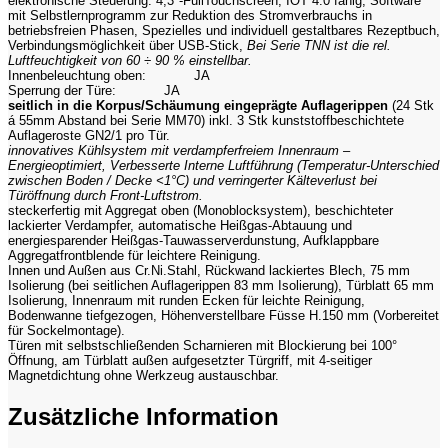
elektronische Steuerung: 4,3″-FullTouchscreen, IOT 4.0 fähig, Software
mit Selbstlernprogramm zur Reduktion des Stromverbrauchs in
betriebsfreien Phasen, Spezielles und individuell gestaltbares Rezeptbuch,
Verbindungsmöglichkeit über USB-Stick,
Bei Serie TNN ist die rel.
Luftfeuchtigkeit
von 60 ÷ 90 % einstellbar.
Innenbeleuchtung oben:
JA
Sperrung der Türe:
JA
seitlich in die Korpus/Schäumung eingeprägte Auflagerippen
(24 Stk
á 55mm Abstand bei Serie MM70) inkl. 3 Stk kunststoffbeschichtete
Auflageroste GN2/1 pro Tür.
innovatives Kühlsystem mit verdampferfreiem Innenraum –
Energieoptimiert, Verbesserte Interne Luftführung (Temperatur-Unterschied
zwischen Boden / Decke <1°C) und verringerter Kälteverlust bei
Türöffnung durch Front-Luftstrom.
steckerfertig mit Aggregat oben (Monoblocksystem), beschichteter
lackierter Verdampfer, automatische Heißgas-Abtauung und
energiesparender Heißgas-Tauwasserverdunstung, Aufklappbare
Aggregatfrontblende für leichtere Reinigung.
Innen und Außen aus Cr.Ni.Stahl, Rückwand lackiertes Blech, 75 mm
Isolierung (bei seitlichen Auflagerippen 83 mm Isolierung), Türblatt 65 mm
Isolierung, Innenraum mit runden Ecken für leichte Reinigung,
Bodenwanne tiefgezogen, Höhenverstellbare Füsse H.150 mm (Vorbereitet
für Sockelmontage).
Türen mit selbstschließenden Scharnieren mit Blockierung bei 100°
Öffnung, am Türblatt außen aufgesetzter Türgriff, mit 4-seitiger
Magnetdichtung ohne Werkzeug austauschbar.
Zusätzliche Information