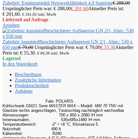
Zubehör: Ergänzungskit Netzwerkfähigkeit 4.0 Supreme
€
288,00
Ursprünglicher Preis war: € 288,00
€
201,60
Aktueller Preis ist:
€ 201,60.
€
241,92
inkl. MwSt
Lieferzeit auf Anfrage
Ansehen
Zubehör: kunststoffbeschichteter Auflagerost GN 2/1, Abm.: 530 x
650 mm
€
79,00
Ursprünglicher Preis war: € 79,00
€
55,30
Aktueller
Preis ist: € 55,30.
€
66,36
inkl. MwSt
Lagernd
In den Warenkorb
Beschreibung
Zusätzliche Information
Produktsicherheit
Anhänge
Fabr. POLARIS
Kühlschrank GN2/1
Serie MASTER MAX –
Modell
MM 70 TNV
mit
Glastüre rechts angeschlagen, Türanschlag nachträglich wechselbar
Abmessungen:
700 x 850 x 2080 /H mm
Innenraumabm.:
535x685x1480 /H mm
Temperaturbereich:
-2° / +8 °C, Klimaklasse 5
Nutzinhalt:
490 lt
Kältemittel:
R290