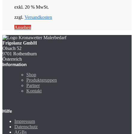
exkl. 20 % MwSt.
zzgl.
Versandkosten
Ansehen
Frigolanz GmbH
Olsach 52
9701 Rothenthurn
Österreich
Information
Shop
Produktgruppen
Partner
Kontakt
Hilfe
Impressum
Datenschutz
AGBs