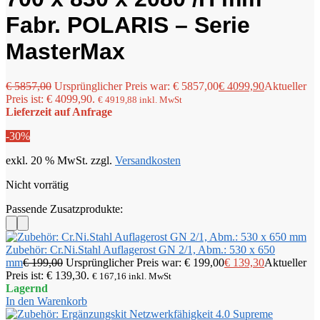
Fabr. POLARIS – Serie
MasterMax
€
5857,00
Ursprünglicher Preis war: € 5857,00
€
4099,90
Aktueller
Preis ist: € 4099,90.
€
4919,88
inkl. MwSt
Lieferzeit auf Anfrage
-30%
exkl. 20 % MwSt.
zzgl.
Versandkosten
Nicht vorrätig
Passende Zusatzprodukte:
Zubehör: Cr.Ni.Stahl Auflagerost GN 2/1, Abm.: 530 x 650
mm
€
199,00
Ursprünglicher Preis war: € 199,00
€
139,30
Aktueller
Preis ist: € 139,30.
€
167,16
inkl. MwSt
Lagernd
In den Warenkorb