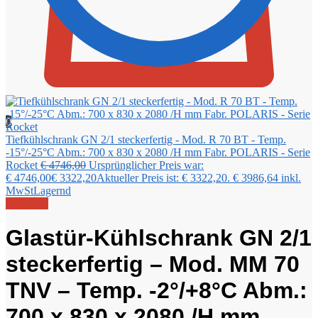
0
Tiefkühlschrank GN 2/1 steckerfertig - Mod. R 70 BT - Temp.
-15°/-25°C Abm.: 700 x 830 x 2080 /H mm Fabr. POLARIS - Serie
Rocket
€
4746,00
Ursprünglicher Preis war:
€ 4746,00
€
3322,20
Aktueller Preis ist: € 3322,20.
€
3986,64
inkl.
MwSt
Lagernd
Angebot!
Glastür-Kühlschrank GN 2/1
steckerfertig – Mod. MM 70
TNV – Temp. -2°/+8°C Abm.:
700 x 830 x 2080 /H mm