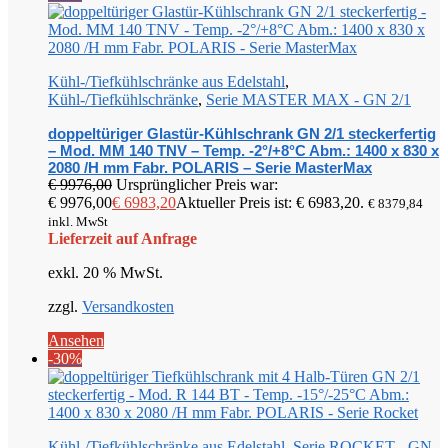
Kühl-/Tiefkühlschränke aus Edelstahl
,
Kühl-/Tiefkühlschränke
,
Serie MASTER MAX - GN 2/1
doppeltüriger Glastür-Kühlschrank GN 2/1 steckerfertig
– Mod. MM 140 TNV – Temp. -2°/+8°C Abm.: 1400 x 830 x
2080 /H mm Fabr. POLARIS – Serie MasterMax
€
9976,00
Ursprünglicher Preis war:
€ 9976,00
€
6983,20
Aktueller Preis ist: € 6983,20.
€
8379,84
inkl. MwSt
Lieferzeit auf Anfrage
exkl. 20 % MwSt.
zzgl.
Versandkosten
Ansehen
-30%
Kühl-/Tiefkühlschränke aus Edelstahl
,
Serie ROCKET - GN