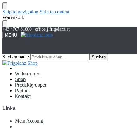
Skip to navigation
Skip to content
Warenkorb
+43 4767 81000
|
office@frigolanz.at
MENU
Suchen nach:
Suchen nach:
Suchen
Suchen
Account
Willkommen
Shop
Produktgruppen
Partner
Kontakt
Links
Mein Account
€
0,00