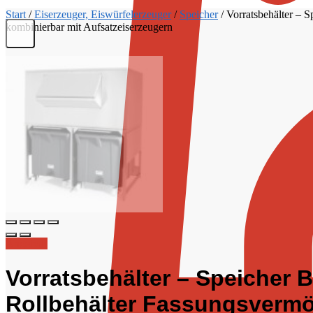
Start
/
Eiserzeuger, Eiswürfelerzeuger
/
Speicher
/
Vorratsbehälter – 
kombinierbar mit Aufsatzeiserzeugern
Angebot!
Vorratsbehälter – Speicher 
Rollbehälter Fassungsvermö