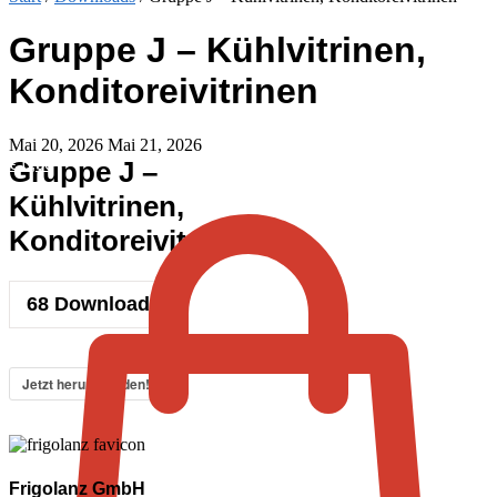
Gruppe J – Kühlvitrinen,
Konditoreivitrinen
Mai 20, 2026
Mai 21, 2026
€
0,00
Gruppe J –
Kühlvitrinen,
Konditoreivitrinen
68
Downloads
Jetzt herunterladen!
Frigolanz GmbH