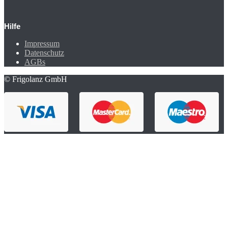
Hilfe
Impressum
Datenschutz
AGBs
© Frigolanz GmbH