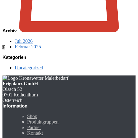
Archiv
Juli 2026
Februar 2025
0
Kategorien
Uncategorized
Frigolanz GmbH
Olsach 52
9701 Rothenthurn
Österreich
Information
Shop
Produktgruppen
Partner
Kontakt