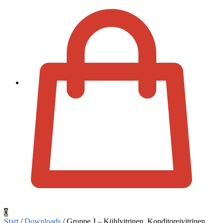
Zur Kassa
0
Start
/
Downloads
/
Gruppe J – Kühlvitrinen, Konditoreivitrinen