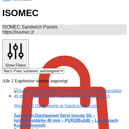
ISOMEC
ISOMEC Sandwich Panels
https://isomec.it
€
0,00
Show Filters
Nach
Alle 2 Ergebnisse werden angezeigt
Preis
sortiert:
aufsteigend
Wand- und Dachpaneele in Sandwichbauweise
Sandwich-Dachpaneel Serie Isocop 5G –
Isolationsstärke 40 mm – PUR2/Bs2d0 – Länge nach
Kundenwunsch