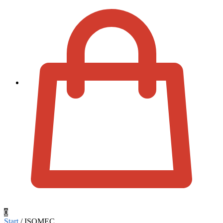
Zur Kassa
0
Start
/
ISOMEC