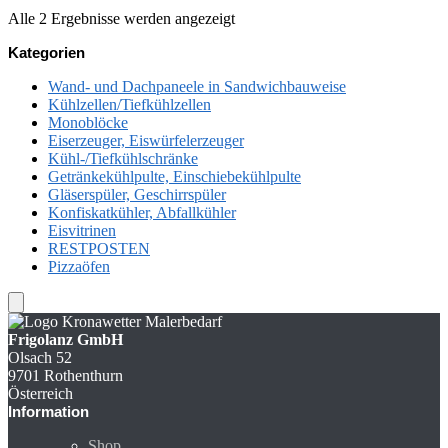
Nach
Alle 2 Ergebnisse werden angezeigt
Preis
Kategorien
sortiert:
aufsteigend
Wand- und Dachpaneele in Sandwichbauweise
Kühlzellen/Tiefkühlzellen
Monoblöcke
Eiserzeuger, Eiswürfelerzeuger
Kühl-/Tiefkühlschränke
Getränkekühlpulte, Einschiebekühlpulte
Gläserspüler, Geschirrspüler
Konfiskatkühler, Abfallkühler
Eisvitrinen
RESTPOSTEN
Pizzaöfen
Frigolanz GmbH
Olsach 52
9701 Rothenthurn
Österreich
Information
Shop