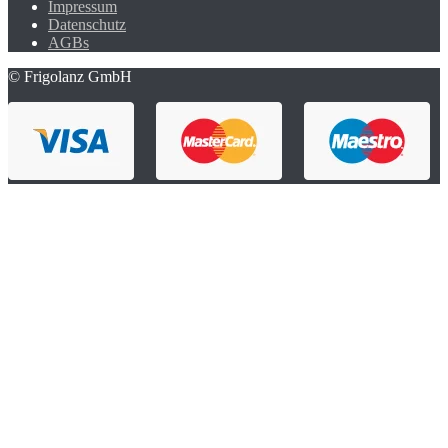
Impressum
Datenschutz
AGBs
© Frigolanz GmbH