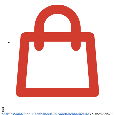
Zur Kassa
0
Start
/
Wand- und Dachpaneele in Sandwichbauweise
/
Sandwich-