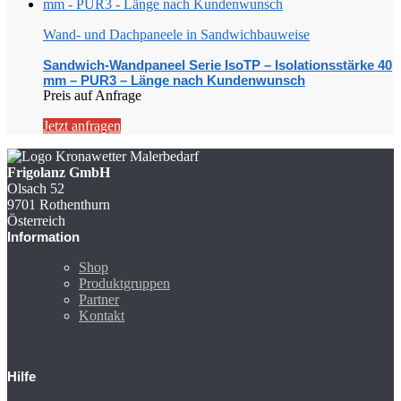
Wand- und Dachpaneele in Sandwichbauweise
Sandwich-Wandpaneel Serie IsoTP – Isolationsstärke 40
mm – PUR3 – Länge nach Kundenwunsch
Preis auf Anfrage
Jetzt anfragen
Frigolanz GmbH
Olsach 52
9701 Rothenthurn
Österreich
Information
Shop
Produktgruppen
Partner
Kontakt
Hilfe