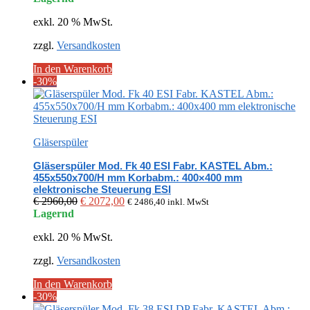
war:
ist:
exkl. 20 % MwSt.
€ 2806,00
€ 1964,20.
zzgl.
Versandkosten
In den Warenkorb
-30%
Gläserspüler
Gläserspüler Mod. Fk 40 ESI Fabr. KASTEL Abm.:
455x550x700/H mm Korbabm.: 400×400 mm
elektronische Steuerung ESI
Ursprünglicher
Aktueller
€
2960,00
€
2072,00
€
2486,40
inkl. MwSt
Preis
Preis
Lagernd
war:
ist:
exkl. 20 % MwSt.
€ 2960,00
€ 2072,00.
zzgl.
Versandkosten
In den Warenkorb
-30%