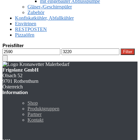
mit eingebauter Abflusspumpe
Gläser-/Geschirrspüler
Zubehör
Konfiskatkühler, Abfallkühler
Eisvitrinen
RESTPOSTEN
Pizzaöfen
Preisfilter
Min.
Max.
Filter
Preis
Preis
Frigolanz GmbH
Olsach 52
9701 Rothenthurn
Österreich
Information
Shop
Produktgruppen
Partner
Kontakt