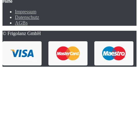
Hilfe
Impressum
Datenschutz
AGBs
© Frigolanz GmbH