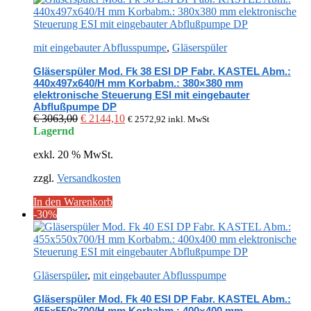
mit eingebauter Abflusspumpe
,
Gläserspüler
Gläserspüler Mod. Fk 38 ESI DP Fabr. KASTEL Abm.:
440x497x640/H mm Korbabm.: 380×380 mm
elektronische Steuerung ESI mit eingebauter
Abflußpumpe DP
Ursprünglicher
Aktueller
€
3063,00
€
2144,10
€
2572,92
inkl. MwSt
Preis
Preis
Lagernd
war:
ist:
exkl. 20 % MwSt.
€ 3063,00
€ 2144,10.
zzgl.
Versandkosten
In den Warenkorb
-30%
Gläserspüler
,
mit eingebauter Abflusspumpe
Gläserspüler Mod. Fk 40 ESI DP Fabr. KASTEL Abm.:
455x550x700/H mm Korbabm.: 400×400 mm