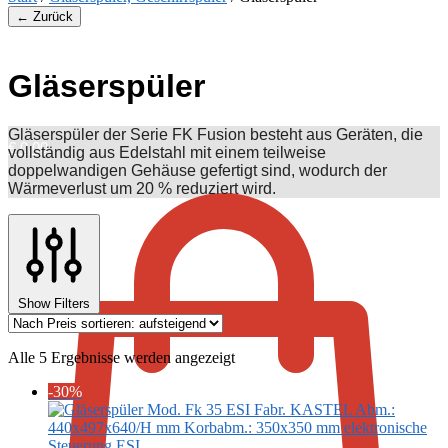
← Zurück
Gläserspüler
Gläserspüler der Serie FK Fusion besteht aus Geräten, die
€
0,00
vollständig aus Edelstahl mit einem teilweise
doppelwandigen Gehäuse gefertigt sind, wodurch der
Wärmeverlust um 20 % reduziert wird.
Show Filters
Nach
Alle 5 Ergebnisse werden angezeigt
Preis
-30%
sortiert:
aufsteigend