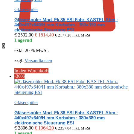
Gläserspüler
Gläserspüler Mod. Fk 35 ESI Fabr. KASTEL Abm.:
440x497x640/H mm Korbabm.: 350×350 mm
elektronische Steuerung ESI
Ursprünglicher
Aktueller
€
2592,00
€
1814,40
€
2177,28
inkl. MwSt
Preis
Preis
Lagernd
war:
ist:
0
exkl. 20 % MwSt.
€ 2592,00
€ 1814,40.
zzgl.
Versandkosten
In den Warenkorb
-30%
Gläserspüler
Gläserspüler Mod. Fk 38 ESI Fabr. KASTEL Abm.:
440x497x640/H mm Korbabm.: 380×380 mm
elektronische Steuerung ESI
Ursprünglicher
Aktueller
€
2806,00
€
1964,20
€
2357,04
inkl. MwSt
Preis
Preis
Lagernd