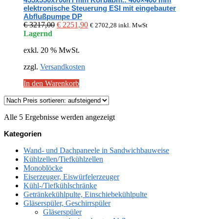
elektronische Steuerung ESI mit eingebauter
Abflußpumpe DP
Ursprünglicher
Aktueller
€
3217,00
€
2251,90
€
2702,28
inkl. MwSt
Preis
Preis
Lagernd
war:
ist:
exkl. 20 % MwSt.
€ 3217,00
€ 2251,90.
zzgl.
Versandkosten
In den Warenkorb
Nach
Alle 5 Ergebnisse werden angezeigt
Preis
Kategorien
sortiert:
aufsteigend
Wand- und Dachpaneele in Sandwichbauweise
Kühlzellen/Tiefkühlzellen
Monoblöcke
Eiserzeuger, Eiswürfelerzeuger
Kühl-/Tiefkühlschränke
Getränkekühlpulte, Einschiebekühlpulte
Gläserspüler, Geschirrspüler
Gläserspüler