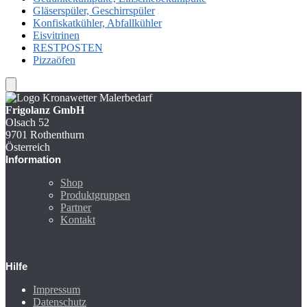
Gläserspüler, Geschirrspüler
Konfiskatkühler, Abfallkühler
Eisvitrinen
RESTPOSTEN
Pizzaöfen
Frigolanz GmbH
Olsach 52
9701 Rothenthurn
Österreich
Information
Shop
Produktgruppen
Partner
Kontakt
Hilfe
Impressum
Datenschutz