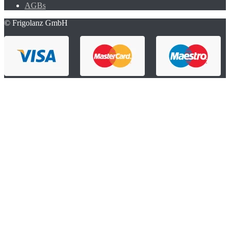
AGBs
© Frigolanz GmbH