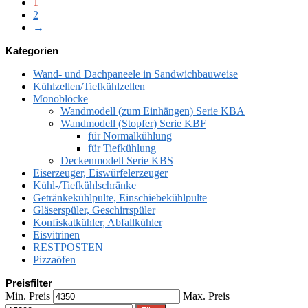
1
2
→
Kategorien
Wand- und Dachpaneele in Sandwichbauweise
Kühlzellen/Tiefkühlzellen
Monoblöcke
Wandmodell (zum Einhängen) Serie KBA
Wandmodell (Stopfer) Serie KBF
für Normalkühlung
für Tiefkühlung
Deckenmodell Serie KBS
Eiserzeuger, Eiswürfelerzeuger
Kühl-/Tiefkühlschränke
Getränkekühlpulte, Einschiebekühlpulte
Gläserspüler, Geschirrspüler
Konfiskatkühler, Abfallkühler
Eisvitrinen
RESTPOSTEN
Pizzaöfen
Preisfilter
Min. Preis
Max. Preis