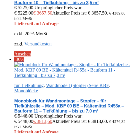
Bauform 10 – Tiefkühlung – bis zu 3,5 m³
€
5225,00
Ursprünglicher Preis war:
€ 5225,00
€
3657,50
Aktueller Preis ist: € 3657,50.
€
4389,00
inkl. MwSt
Lieferzeit auf Anfrage
exkl. 20 % MwSt.
zzgl.
Versandkosten
Ansehen
-30%
für Tiefkühlung
,
Wandmodell (Stopfer) Serie KBF
,
Monoblöcke
Monoblock für Wandmontage – Stopfer – für
Tiefkühlzelle – Mod. KBF 09 BE – Kältemittel R455a –
Bauform 11 – Tiefkühlung – bis zu 7,0 m³
€
5448,00
Ursprünglicher Preis war:
€ 5448,00
€
3813,60
Aktueller Preis ist: € 3813,60.
€
4576,32
inkl. MwSt
Lieferzeit auf Anfrage