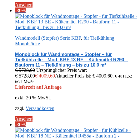
Ansehen
-30%
Wandmodell (Stopfer) Serie KBF
,
für Tiefkühlung
,
Monoblöcke
Monoblock für Wandmontage – Stopfer – für
Tiefkühlzelle – Mod. KBF 13 BE – Kältemittel R290 –
Bauform 11 – Tiefkühlung – bis zu 10,0 m³
€
5728,00
Ursprünglicher Preis war:
€ 5728,00
€
4009,60
Aktueller Preis ist: € 4009,60.
€
4811,52
inkl. MwSt
Lieferzeit auf Anfrage
exkl. 20 % MwSt.
zzgl.
Versandkosten
Ansehen
-30%