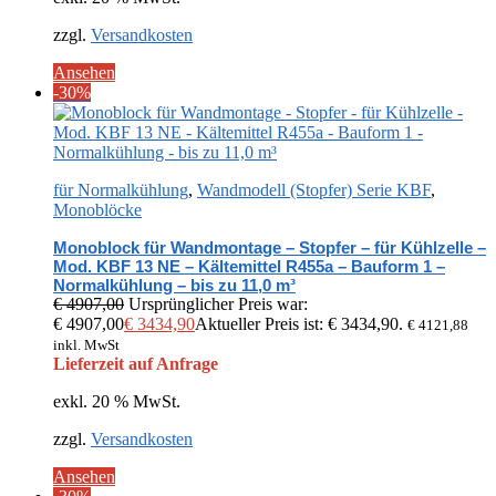
zzgl.
Versandkosten
Ansehen
-30%
für Normalkühlung
,
Wandmodell (Stopfer) Serie KBF
,
Monoblöcke
Monoblock für Wandmontage – Stopfer – für Kühlzelle –
Mod. KBF 13 NE – Kältemittel R455a – Bauform 1 –
Normalkühlung – bis zu 11,0 m³
€
4907,00
Ursprünglicher Preis war:
€ 4907,00
€
3434,90
Aktueller Preis ist: € 3434,90.
€
4121,88
inkl. MwSt
Lieferzeit auf Anfrage
exkl. 20 % MwSt.
zzgl.
Versandkosten
Ansehen