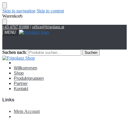
Skip to navigation
Skip to content
Warenkorb
+43 4767 81000
|
office@frigolanz.at
MENU
Suchen nach:
Suchen nach:
Suchen
Suchen
Account
Willkommen
Shop
Produktgruppen
Partner
Kontakt
Links
Mein Account
€
0,00