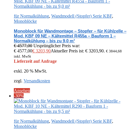
für Normalkühlung
,
Wandmodell (Stopfer) Serie KBF
,
Monoblöcke
Monoblock für Wandmontage – Stopfer – für Kühlzelle –
Mod. KBF 09 NE – Kältemittel R455a – Bauform 1 –
Normalkühlung – bis zu 9,0 m³
€
4577,00
Ursprünglicher Preis war:
€ 4577,00
€
3203,90
Aktueller Preis ist: € 3203,90.
€
3844,68
inkl. MwSt
Lieferzeit auf Anfrage
exkl. 20 % MwSt.
zzgl.
Versandkosten
Ansehen
-30%
für Normalkühlung
,
Wandmodell (Stopfer) Serie KBF
,
Monoblöcke