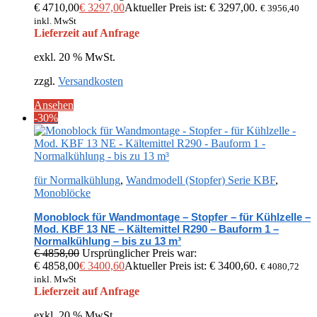
€ 4710,00
€
3297,00
Aktueller Preis ist: € 3297,00.
€
3956,40
inkl. MwSt
Lieferzeit auf Anfrage
exkl. 20 % MwSt.
zzgl.
Versandkosten
Ansehen
-30%
für Normalkühlung
,
Wandmodell (Stopfer) Serie KBF
,
Monoblöcke
Monoblock für Wandmontage – Stopfer – für Kühlzelle –
Mod. KBF 13 NE – Kältemittel R290 – Bauform 1 –
Normalkühlung – bis zu 13 m³
€
4858,00
Ursprünglicher Preis war:
€ 4858,00
€
3400,60
Aktueller Preis ist: € 3400,60.
€
4080,72
inkl. MwSt
Lieferzeit auf Anfrage
exkl. 20 % MwSt.