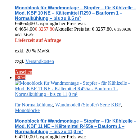
Monoblock für Wandmontage – Stopfer – für Kühlzelle –
Mod. KBF 10 NE – Kältemittel R290 – Bauform 1 –
Normalkühlung – bis zu 9,5 m³
€
4654,00
Ursprünglicher Preis war:
€ 4654,00
€
3257,80
Aktueller Preis ist: € 3257,80.
€
3909,36
inkl. MwSt
Lieferzeit auf Anfrage
exkl. 20 % MwSt.
zzgl.
Versandkosten
Ansehen
-30%
für Normalkühlung
,
Wandmodell (Stopfer) Serie KBF
,
Monoblöcke
Monoblock für Wandmontage – Stopfer – für Kühlzelle –
Mod. KBF 11 NE – Kältemittel R455a – Bauform 1 –
Normalkühlung – bis zu 11,0 m³
€
4710,00
Ursprünglicher Preis war: