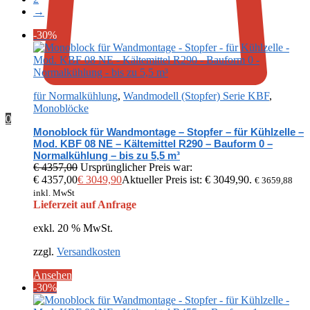
→
-30%
für Normalkühlung
,
Wandmodell (Stopfer) Serie KBF
,
Monoblöcke
0
Monoblock für Wandmontage – Stopfer – für Kühlzelle –
Mod. KBF 08 NE – Kältemittel R290 – Bauform 0 –
Normalkühlung – bis zu 5,5 m³
€
4357,00
Ursprünglicher Preis war:
€ 4357,00
€
3049,90
Aktueller Preis ist: € 3049,90.
€
3659,88
inkl. MwSt
Lieferzeit auf Anfrage
exkl. 20 % MwSt.
zzgl.
Versandkosten
Ansehen
-30%