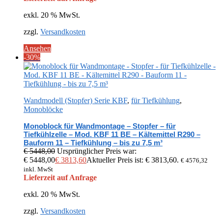
exkl. 20 % MwSt.
zzgl.
Versandkosten
Ansehen
-30%
Wandmodell (Stopfer) Serie KBF
,
für Tiefkühlung
,
Monoblöcke
Monoblock für Wandmontage – Stopfer – für
Tiefkühlzelle – Mod. KBF 11 BE – Kältemittel R290 –
Bauform 11 – Tiefkühlung – bis zu 7,5 m³
€
5448,00
Ursprünglicher Preis war:
€ 5448,00
€
3813,60
Aktueller Preis ist: € 3813,60.
€
4576,32
inkl. MwSt
Lieferzeit auf Anfrage
exkl. 20 % MwSt.
zzgl.
Versandkosten