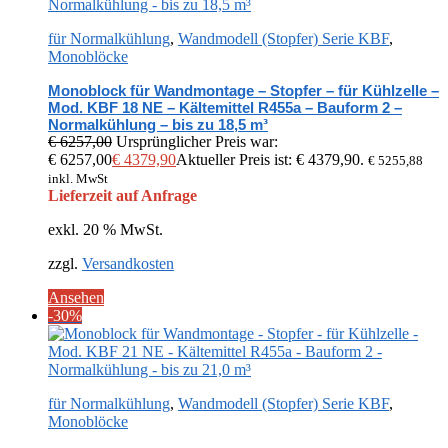
für Normalkühlung
,
Wandmodell (Stopfer) Serie KBF
,
Monoblöcke
Monoblock für Wandmontage – Stopfer – für Kühlzelle –
Mod. KBF 18 NE – Kältemittel R455a – Bauform 2 –
Normalkühlung – bis zu 18,5 m³
€
6257,00
Ursprünglicher Preis war:
€ 6257,00
€
4379,90
Aktueller Preis ist: € 4379,90.
€
5255,88
inkl. MwSt
Lieferzeit auf Anfrage
exkl. 20 % MwSt.
zzgl.
Versandkosten
Ansehen
-30%
für Normalkühlung
,
Wandmodell (Stopfer) Serie KBF
,
Monoblöcke