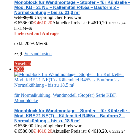
Monoblock für Wandmontage – Stopfer – für Kühlzelle –
Mod. KBF 21 NE – Kältemittel R455a – Bauform 2 –
Normalkühlung – bis zu 21,0 m³
€
6586,00
Ursprünglicher Preis war:
€ 6586,00
€
4610,20
Aktueller Preis ist: € 4610,20.
€
5532,24
inkl. MwSt
Lieferzeit auf Anfrage
exkl. 20 % MwSt.
zzgl.
Versandkosten
Ansehen
-30%
für Normalkühlung
,
Wandmodell (Stopfer) Serie KBF
,
Monoblöcke
Monoblock für Wandmontage – Stopfer – für Kühlzelle –
Mod. KBF 21 NE(T) – Kältemittel R455a – Bauform 2 –
Normalkühlung – bis zu 18,5 m³
€
6586,00
Ursprünglicher Preis war:
€ 6586,00
€
4610,20
Aktueller Preis ist: € 4610,20.
€
5532,24