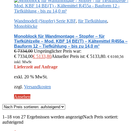
Wandmodell (Stopfer) Serie KBF
,
für Tiefkühlung
,
Monoblöcke
Monoblock für Wandmontage – Stopfer – für
Tiefkühlzelle – Mod. KBF 14 BE(T) – Kältemittel R455a –
Bauform 12 – Tiefkühlung – bis zu 14,0 m³
€
7334,00
Ursprünglicher Preis war:
€ 7334,00
€
5133,80
Aktueller Preis ist: € 5133,80.
€
6160,56
inkl. MwSt
Lieferzeit auf Anfrage
exkl. 20 % MwSt.
zzgl.
Versandkosten
Ansehen
1–18 von 27 Ergebnissen werden angezeigt
Nach Preis sortiert:
aufsteigend