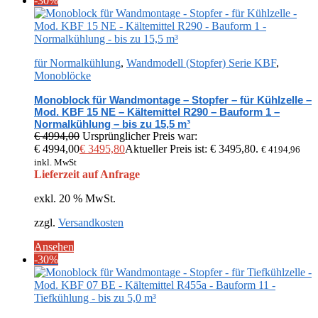
-30%
für Normalkühlung
,
Wandmodell (Stopfer) Serie KBF
,
Monoblöcke
Monoblock für Wandmontage – Stopfer – für Kühlzelle –
Mod. KBF 15 NE – Kältemittel R290 – Bauform 1 –
Normalkühlung – bis zu 15,5 m³
€
4994,00
Ursprünglicher Preis war:
€ 4994,00
€
3495,80
Aktueller Preis ist: € 3495,80.
€
4194,96
inkl. MwSt
Lieferzeit auf Anfrage
exkl. 20 % MwSt.
zzgl.
Versandkosten
Ansehen
-30%