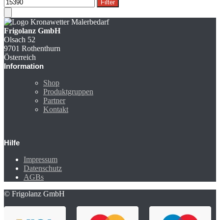
Filter
Frigolanz GmbH
Olsach 52
9701 Rothenthurn
Österreich
Information
Shop
Produktgruppen
Partner
Kontakt
Hilfe
Impressum
Datenschutz
AGBs
© Frigolanz GmbH