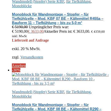
Wandmodell (Stopfer) Serie KBF
,
für Tiefkühlung
,
Monoblöcke
Monoblock für Wandmontage – Stopfer – für
Tiefkühlzelle – Mod. KBF 07 BE – Kältemittel R455a –
Bauform 11 – Tiefkühlung – bis zu 5,0 m³
€
5190,00
Ursprünglicher Preis war:
€ 5190,00
€
3633,00
Aktueller Preis ist: € 3633,00.
€
4359,60
inkl. MwSt
Lieferzeit auf Anfrage
exkl. 20 % MwSt.
zzgl.
Versandkosten
Ansehen
-30%
Wandmodell (Stopfer) Serie KBF
,
für Tiefkühlung
,
Monoblöcke
Monoblock für Wandmontage – Stopfer – für
Tiefkühlzelle – Mod. KBF 08 BE – Kältemittel R290 –