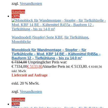
zzgl.
Versandkosten
Ansehen
-30%
Wandmodell (Stopfer) Serie KBF
,
für Tiefkühlung
,
Monoblöcke
Monoblock für Wandmontage – Stopfer – für
Tiefkühlzelle – Mod. KBF 14 BE – Kältemittel R455a –
Bauform 12 – Tiefkühlung – bis zu 14,0 m³
€
7334,00
Ursprünglicher Preis war:
€ 7334,00
€
5133,80
Aktueller Preis ist: € 5133,80.
€
6160,56
inkl. MwSt
Lieferzeit auf Anfrage
exkl. 20 % MwSt.
zzgl.
Versandkosten
Ansehen
-30%