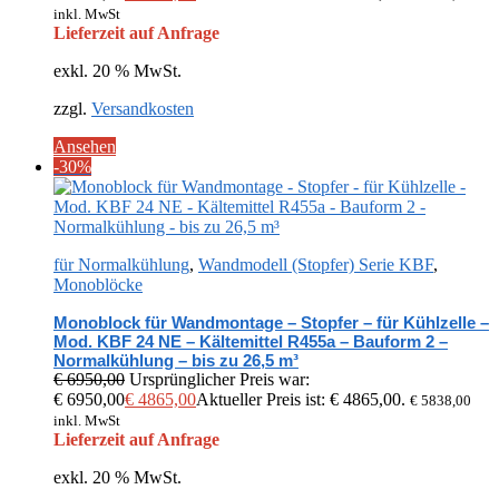
inkl. MwSt
Lieferzeit auf Anfrage
exkl. 20 % MwSt.
zzgl.
Versandkosten
Ansehen
-30%
für Normalkühlung
,
Wandmodell (Stopfer) Serie KBF
,
Monoblöcke
Monoblock für Wandmontage – Stopfer – für Kühlzelle –
Mod. KBF 24 NE – Kältemittel R455a – Bauform 2 –
Normalkühlung – bis zu 26,5 m³
€
6950,00
Ursprünglicher Preis war:
€ 6950,00
€
4865,00
Aktueller Preis ist: € 4865,00.
€
5838,00
inkl. MwSt
Lieferzeit auf Anfrage
exkl. 20 % MwSt.