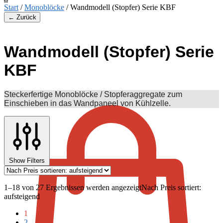
Start
/
Monoblöcke
/
Wandmodell (Stopfer) Serie KBF
← Zurück
Wandmodell (Stopfer) Serie
KBF
€
0,00
Steckerfertige Monoblöcke / Stopferaggregate zum
Einschieben in das Wandpaneel von Kühlzelle.
Show Filters
1–18 von 27 Ergebnissen werden angezeigt
Nach Preis sortiert:
aufsteigend
1
2