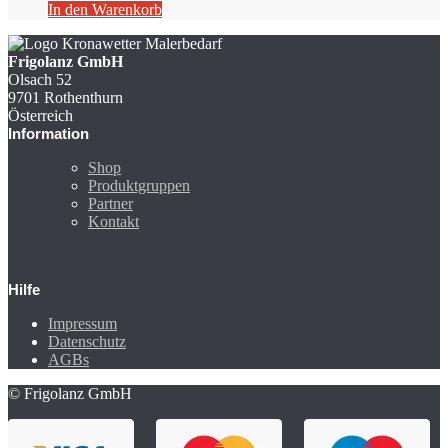
In den Warenkorb
Frigolanz GmbH
Olsach 52
9701 Rothenthurn
Österreich
Information
Shop
Produktgruppen
Partner
Kontakt
Hilfe
Impressum
Datenschutz
AGBs
© Frigolanz GmbH