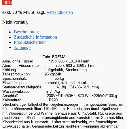
-30%
€ 4409,00
€ 3086,30.
exkl. 20 % MwSt.
zzgl.
Versandkosten
Nicht vorrätig
Beschreibung
Zusätzliche Information
Produktsicherheit
Anhänge
Fabr. BREMA
Abm. ohne Füsse:
735 x 603 x 1010 /H mm
Abm. mit Füssen max.:
735 x 603 x 1160 /H mm
Kühlung:
Luftgekühlt, Steckerfertig
Tagesproduktion:
95 kg/24h
Speicherinhalt:
55 kg
Eiswürfelqualität:
kompakt, kalt und kristallklar
Standardeiswürfelgröße:
A 18g (31x35x31/H mm)
Wasserverbrauch:
2,3 lt/kg
Anschluß:
230V~/1Ph/50Hz 870 W ~23kWh/100kg
Kältemittel:
R290
Steckerfertiger luftgekühlter Kegeleiserzeuger mit eingebautem Speicher,
Füsse höhenverstellbar: 110
÷
150 mm, Eisproduktion durch Sprühsystem
mit Wasserpumpe und Wanne, Gehäuse aus Cr.Ni.Stahl, Rückseite aus
plastifiziertem Blech, Luftansaugblende aus Kunststoff mit Schmutzfilter,
Klappdeckel aus Kunststoff, Luftaustritt rückseitig, mit frontseitigem
Ein-/Ausschalter, Gehäusedeckel zur leichteren Reinigung abnehmbar,