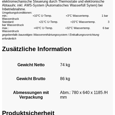
elektromechanische Steuerung durch Thermostate und elektronische
Abtauuhr, inkl. AWS-System (Automatisches Wasserfüll Sytem) bei
Inbetriebnahme.
Umgebungskonditionen:
min.:
+10°C U-Temp.
+3°C Wassertemp.
1 bar
Wasserdruck
Standard:
+21°C U-Temp.
+15°C Wassertemp.
3
bar Wasserdruck
max.:
+43°C U-Temp.
+32°C Wassertemp.
6 bar
Wasserdruck
gegebenfalls bauseitiges Wasserenthärtungssystem / Entkalkungsvorrichtung
erforderlich
Zusätzliche Information
Gewicht Netto
74 kg
Gewicht Brutto
86 kg
Abmessungen mit
Abm.: 780 x 640 x 1185 /H
Verpackung
mm
Produktsicherheit