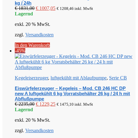
kg / 24h
Ursprünglicher
Aktueller
€
1831,00
€
1007,05
€
1208,46
inkl. MwSt
Preis
Preis
Lagernd
war:
ist:
exkl. 20 % MwSt.
€ 1831,00
€ 1007,05.
zzgl.
Versandkosten
In den Warenkorb
-45%
Kegeleiserzeuger
,
luftgekühlt mit Ablaufpumpe
,
Serie CB
Eiswürfelerzeuger – Kegeleis – Mod. CB 246 HC DP
new A luftgekühlt 6 kg Vorratsbehälter 26 kg / 24 h mit
Abflußpumpe
Ursprünglicher
Aktueller
€
2235,00
€
1229,25
€
1475,10
inkl. MwSt
Preis
Preis
Lagernd
war:
ist:
exkl. 20 % MwSt.
€ 2235,00
€ 1229,25.
zzgl.
Versandkosten