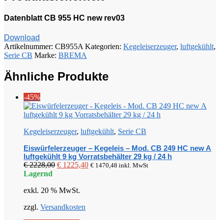
Datenblatt CB 955 HC new rev03
Download
Artikelnummer:
CB955A
Kategorien:
Kegeleiserzeuger
,
luftgekühlt
,
Serie CB
Marke:
BREMA
Ähnliche Produkte
-45%
Kegeleiserzeuger
,
luftgekühlt
,
Serie CB
Eiswürfelerzeuger – Kegeleis – Mod. CB 249 HC new A
luftgekühlt 9 kg Vorratsbehälter 29 kg / 24 h
Ursprünglicher
Aktueller
€
2228,00
€
1225,40
€
1470,48
inkl. MwSt
Preis
Preis
Lagernd
war:
ist:
exkl. 20 % MwSt.
€ 2228,00
€ 1225,40.
zzgl.
Versandkosten