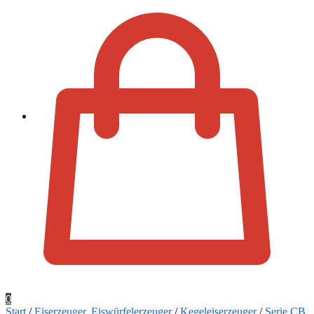
Zur Kassa
0
Start
/
Eiserzeuger, Eiswürfelerzeuger
/
Kegeleiserzeuger
/
Serie CB