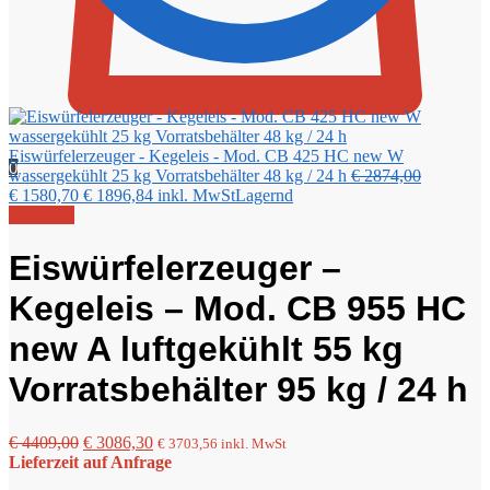
Eiswürfelerzeuger - Kegeleis - Mod. CB 425 HC new W
0
Ursprüngl
wassergekühlt 25 kg Vorratsbehälter 48 kg / 24 h
€
2874,00
Aktueller
Preis
€
1580,70
€
1896,84
inkl. MwSt
Lagernd
Preis
war:
Angebot!
ist:
€ 2874,00
€ 1580,70.
Eiswürfelerzeuger –
Kegeleis – Mod. CB 955 HC
new A luftgekühlt 55 kg
Vorratsbehälter 95 kg / 24 h
Ursprünglicher
Aktueller
€
4409,00
€
3086,30
€
3703,56
inkl. MwSt
Preis
Preis
Lieferzeit auf Anfrage
war:
ist: