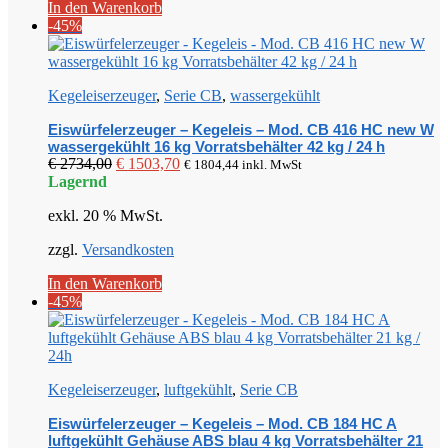
In den Warenkorb
-45%
Kegeleiserzeuger
,
Serie CB
,
wassergekühlt
Eiswürfelerzeuger – Kegeleis – Mod. CB 416 HC new W
wassergekühlt 16 kg Vorratsbehälter 42 kg / 24 h
Ursprünglicher
Aktueller
€
2734,00
€
1503,70
€
1804,44
inkl. MwSt
Preis
Preis
Lagernd
war:
ist:
exkl. 20 % MwSt.
€ 2734,00
€ 1503,70.
zzgl.
Versandkosten
In den Warenkorb
-45%
Kegeleiserzeuger
,
luftgekühlt
,
Serie CB
Eiswürfelerzeuger – Kegeleis – Mod. CB 184 HC A
luftgekühlt Gehäuse ABS blau 4 kg Vorratsbehälter 21