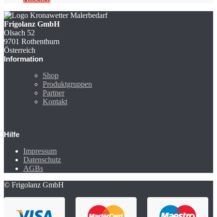
Frigolanz GmbH
Olsach 52
9701 Rothenthurn
Österreich
Information
Shop
Produktgruppen
Partner
Kontakt
Hilfe
Impressum
Datenschutz
AGBs
© Frigolanz GmbH