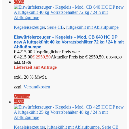
-30%
Kegeleiserzeuger
,
Serie CB
,
luftgekühlt mit Ablaufpumpe
Eiswürfelerzeuger – Kegeleis – Mod. CB 640 HC DP
new A luftgekühlt 40 kg Vorratsbehälter 72 kg / 24 h mit
Abflußpumpe
€
4215,00
Ursprünglicher Preis war:
€ 4215,00
€
2950,50
Aktueller Preis ist: € 2950,50.
€
3540,60
inkl. MwSt
Lieferzeit auf Anfrage
exkl. 20 % MwSt.
zzgl.
Versandkosten
Ansehen
-45%
Kegeleiserzeuger
,
luftgekühlt mit Ablaufpumpe
,
Serie CB