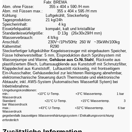
Fabr. BREMA
Abm. ohne Füsse:
355 x 404 x 590 /H mm
Abm. mit Füssen max.:
355 x 404 x 595 /H mm
Kühlung:
Luftgekühlt, Steckerfertig
Tagesproduktion:
21 kg/24h
Speicherinhalt:
4 kg
Eiswürfelqualität:
kompakt, kalt und kristallklar
Standardeiswürfelgröße:
D 13g (26x30x29/H mm)
Wasserverbrauch:
4 lt/kg
Anschluß:
230V~/1Ph/50Hz 260 W ~35kWh/100kg
Kältemittel:
R290
Steckerfertiger luftgekühlter Kegeleiserzeuger mit eingebautem Speicher,
Füsse höhenverstellbar: 5 mm, Eisproduktion durch Sprühsystem mit
Wasserpumpe und Wanne,
Gehäuse aus Cr.Ni.Stahl
, Rückseite aus
plastifiziertem Blech, Luftansaugblende aus Kunststoff mit Schmutzfilter,
Klappdeckel aus Kunststoff, Luftaustritt rückseitig, mit frontseitigem
Ein-/Ausschalter, Gehäusedeckel zur leichteren Reinigung abnehmbar,
elektromechanische Steuerung durch Thermostate und elektronische
Abtauuhr, inkl. AWS-System (Automatisches Wasserfüll Sytem) bei
Inbetriebnahme.
Umgebungskonditionen:
min.:
+10°C U-Temp.
+3°C Wassertemp.
1 bar
Wasserdruck
Standard:
+21°C U-Temp.
+15°C Wassertemp.
3
bar Wasserdruck
max.:
+43°C U-Temp.
+32°C Wassertemp.
6 bar
Wasserdruck
gegebenfalls bauseitiges Wasserenthärtungssystem / Entkalkungsvorrichtung
erforderlich
Zusätzliche Information