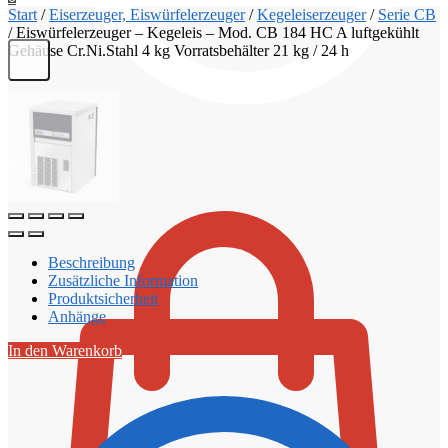
Start
/
Eiserzeuger, Eiswürfelerzeuger
/
Kegeleiserzeuger
/
Serie CB
/
Eiswürfelerzeuger – Kegeleis – Mod. CB 184 HC A luftgekühlt
Gehäuse Cr.Ni.Stahl 4 kg Vorratsbehälter 21 kg / 24 h
€
0,00
Beschreibung
Zusätzliche Information
Produktsicherheit
Anhänge
In den Warenkorb