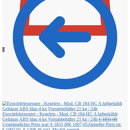
0
Eiswürfelerzeuger - Kegeleis - Mod. CB 184 HC A luftgekühlt
Gehäuse ABS blau 4 kg Vorratsbehälter 21 kg / 24h
€
1831,00
Ursprünglicher Preis war: € 1831,00
€
1007,05
Aktueller Preis ist:
€ 1007,05.
€
1208,46
inkl. MwSt
Lagernd