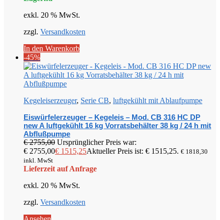
exkl. 20 % MwSt.
zzgl.
Versandkosten
In den Warenkorb
-45%
Kegeleiserzeuger
,
Serie CB
,
luftgekühlt mit Ablaufpumpe
Eiswürfelerzeuger – Kegeleis – Mod. CB 316 HC DP
new A luftgekühlt 16 kg Vorratsbehälter 38 kg / 24 h mit
Abflußpumpe
€
2755,00
Ursprünglicher Preis war:
€ 2755,00
€
1515,25
Aktueller Preis ist: € 1515,25.
€
1818,30
inkl. MwSt
Lieferzeit auf Anfrage
exkl. 20 % MwSt.
zzgl.
Versandkosten
Ansehen