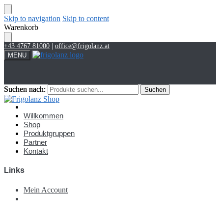
Skip to navigation
Skip to content
Warenkorb
+43 4767 81000
|
office@frigolanz.at
MENU
Suchen nach:
Suchen nach:
Suchen
Suchen
Account
Willkommen
Shop
Produktgruppen
Partner
Kontakt
Links
Mein Account
€
0,00