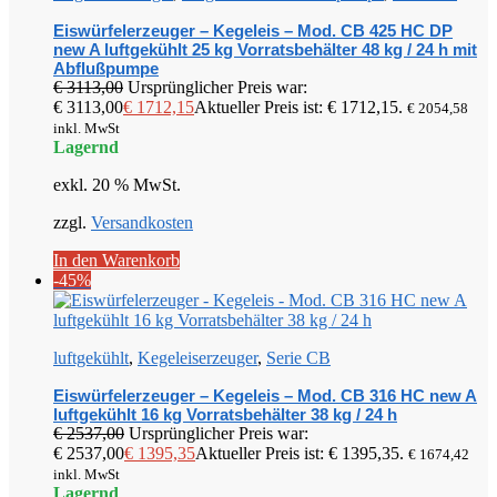
Eiswürfelerzeuger – Kegeleis – Mod. CB 425 HC DP
new A luftgekühlt 25 kg Vorratsbehälter 48 kg / 24 h mit
Abflußpumpe
€
3113,00
Ursprünglicher Preis war:
€ 3113,00
€
1712,15
Aktueller Preis ist: € 1712,15.
€
2054,58
inkl. MwSt
Lagernd
exkl. 20 % MwSt.
zzgl.
Versandkosten
In den Warenkorb
-45%
luftgekühlt
,
Kegeleiserzeuger
,
Serie CB
Eiswürfelerzeuger – Kegeleis – Mod. CB 316 HC new A
luftgekühlt 16 kg Vorratsbehälter 38 kg / 24 h
€
2537,00
Ursprünglicher Preis war:
€ 2537,00
€
1395,35
Aktueller Preis ist: € 1395,35.
€
1674,42
inkl. MwSt
Lagernd