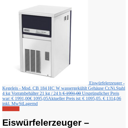
Eiswürfelerzeuger -
Kegeleis - Mod. CB 184 HC W wassergekühlt Gehäuse Cr.Ni.Stahl
4 kg Vorratsbehälter 21 kg / 24 h
€
1991,00
Ursprünglicher Preis
war: € 1991,00
€
1095,05
Aktueller Preis ist: € 1095,05.
€
1314,06
inkl. MwSt
Lagernd
Angebot!
Eiswürfelerzeuger –