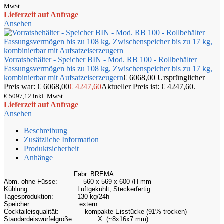
MwSt
Lieferzeit auf Anfrage
Ansehen
Vorratsbehälter - Speicher BIN - Mod. RB 100 - Rollbehälter
Fassungsvermögen bis zu 108 kg, Zwischenspeicher bis zu 17 kg,
kombinierbar mit Aufsatzeiserzeugern
€
6068,00
Ursprünglicher
Preis war: € 6068,00
€
4247,60
Aktueller Preis ist: € 4247,60.
€
5097,12
inkl. MwSt
Lieferzeit auf Anfrage
Ansehen
Beschreibung
Zusätzliche Information
Produktsicherheit
Anhänge
Fabr. BREMA
Abm. ohne Füsse:
560 x 569 x 600 /H mm
Kühlung:
Luftgekühlt, Steckerfertig
Tagesproduktion:
130 kg/24h
Speicher:
extern
Cocktaileisqualität:
kompakte Eisstücke
(91% trocken)
Standardeiswürfelgröße:
X (~8x16x7 mm)