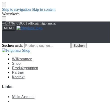
Skip to navigation
Skip to content
Warenkorb
+43 4767 81000
|
office@frigolanz.at
MENU
Suchen nach:
Suchen nach:
Suchen
Suchen
Account
Willkommen
Shop
Produktgruppen
Partner
Kontakt
Links
Mein Account
€
0,00