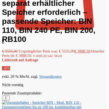
separat erhältlicher
Speicher erforderlich –
passende Speicher: BIN
110, BIN 240 PE, BIN 200,
RB100
0
€
5555,00
Ursprünglicher Preis war: € 5555,00
€
3888,50
Aktueller
Preis ist: € 3888,50.
€
4666,20
inkl. MwSt
Lieferzeit auf Anfrage
-30%
exkl. 20 % MwSt.
zzgl.
Versandkosten
Nicht vorrätig
Passende Zusatzprodukte: