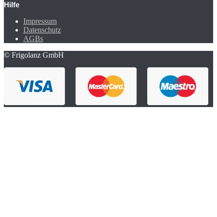
Hilfe
Impressum
Datenschutz
AGBs
© Frigolanz GmbH