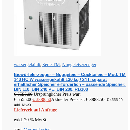
wassergekühlt
,
Serie TM
,
Nuggeteiserzeuger
Eiswürfelerzeuger – Nuggeteis – Cocktaileis – Mod. TM
140 HC W wassergekühlt 130 kg / 24 h separat
erhältlicher Speicher erforderlich – passende Speicher:
BIN 110, BIN 240 PE, BIN 200, RB100
€
5555,00
Ursprünglicher Preis war:
€ 5555,00
€
3888,50
Aktueller Preis ist: € 3888,50.
€
4666,20
inkl. MwSt
Lieferzeit auf Anfrage
exkl. 20 % MwSt.
zzgl.
Versandkosten