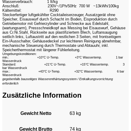
Wasserverbrauch:
1 lt/kg
Anschluß:
230V~/1Ph/50Hz 700 W ~13kWh/100kg
Kältemittel:
R290
Steckerfertiger luftgekühlter Cocktaileiserzeuger, Ausatzgerät ohne
Speicher
,
Eisauswurf durch Schacht im Boden,
Eisproduktion durch
Getriebemotor mit Gefrierzylinder und Schnecke aus Edelstahl,
(wartungsarm), Pressschneidkopf aus Messing bei Eisauswurf, Gehäuse
aus Cr.Ni.Stahl, Rückseite aus plastifiziertem Blech, Luftansaugung
seitlich links, Luftaustritt auf den restlichen 3 Seiten, mit frontseitigem
Ein-/Ausschalter, Gehäusedeckel zur leichteren Reinigung abnehmbar,
mechanische Steuerung durch Thermostate und Abtauuhr, inkl.
Speicherthermostat mit längerer Fühlerleitung.
Umgebungskonditionen:
min.:
+10°C U-Temp.
+3°C Wassertemp.
1 bar
Wasserdruck
Standard:
+21°C U-Temp.
+15°C Wassertemp.
3
bar Wasserdruck
max.:
+43°C U-Temp.
+32°C Wassertemp.
6 bar
Wasserdruck
gegebenfalls bauseitiges Wasserenthärtungssystem / Entkalkungsvorrichtung
erforderlich
Zusätzliche Information
Gewicht Netto
63 kg
Gewicht Brutto
74 kg