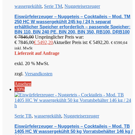
wassergekühlt
,
Serie TM
,
Nuggeteiserzeuger
Eiswürfelerzeuger – Nuggeteis – Cocktaileis – Mod. TM
250 HC W wassergekühlt 245 kg / 24 h separat
erhältlicher Speicher erforderlich – passende Speicher:
BIN 110, BIN 240 PE, BIN 200, BIN 350, RB100, DRB100
€
7846,00
Ursprünglicher Preis war:
€ 7846,00
€
5492,20
Aktueller Preis ist: € 5492,20.
€
6590,64
inkl. MwSt
Lieferzeit auf Anfrage
exkl. 20 % MwSt.
zzgl.
Versandkosten
Ansehen
-30%
Serie TB
,
wassergekühlt
,
Nuggeteiserzeuger
Eiswürfelerzeuger – Nuggeteis – Cocktaileis – Mod. TB
1405 HC W wassergekühlt 50 kg Vorratsbehälter 146 kg /