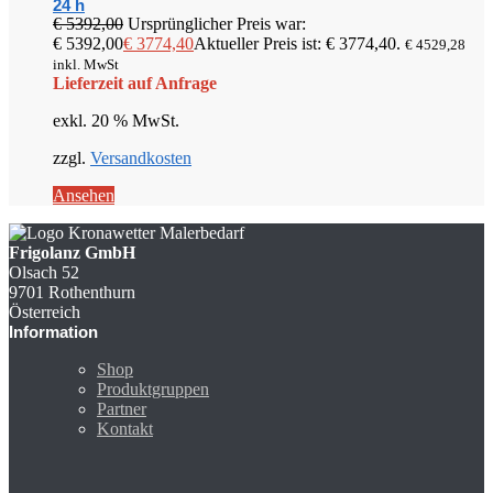
24 h
€
5392,00
Ursprünglicher Preis war:
€ 5392,00
€
3774,40
Aktueller Preis ist: € 3774,40.
€
4529,28
inkl. MwSt
Lieferzeit auf Anfrage
exkl. 20 % MwSt.
zzgl.
Versandkosten
Ansehen
Frigolanz GmbH
Olsach 52
9701 Rothenthurn
Österreich
Information
Shop
Produktgruppen
Partner
Kontakt