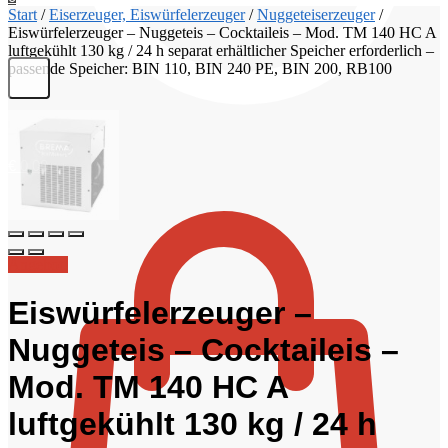
Start
/
Eiserzeuger, Eiswürfelerzeuger
/
Nuggeteiserzeuger
/
Eiswürfelerzeuger – Nuggeteis – Cocktaileis – Mod. TM 140 HC A
luftgekühlt 130 kg / 24 h separat erhältlicher Speicher erforderlich –
passende Speicher: BIN 110, BIN 240 PE, BIN 200, RB100
€
0,00
Angebot!
Eiswürfelerzeuger –
Nuggeteis – Cocktaileis –
Mod. TM 140 HC A
luftgekühlt 130 kg / 24 h