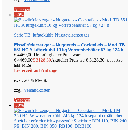
Ansehen
-30%
Serie TB
,
luftgekühlt
,
Nuggeteiserzeuger
Eiswürfelerzeuger – Nuggeteis – Cocktaileis – Mod. TB
551 HC A luftgekühlt 10 kg Vorratsbehälter 57 kg / 24 h
€
4469,00
Ursprünglicher Preis war:
€ 4469,00
€
3128,30
Aktueller Preis ist: € 3128,30.
€
3753,96
inkl. MwSt
Lieferzeit auf Anfrage
exkl. 20 % MwSt.
zzgl.
Versandkosten
Ansehen
-30%