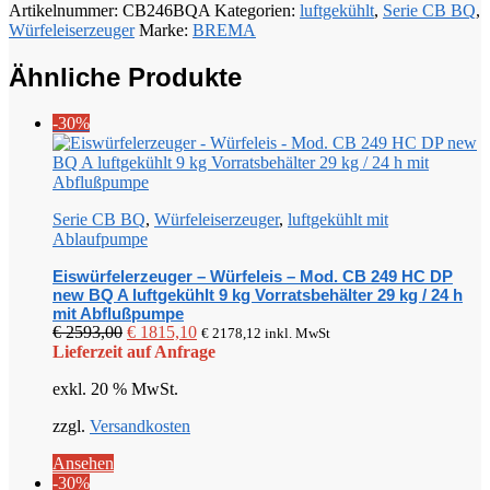
Artikelnummer:
CB246BQA
Kategorien:
luftgekühlt
,
Serie CB BQ
,
Würfeleiserzeuger
Marke:
BREMA
Ähnliche Produkte
-30%
Serie CB BQ
,
Würfeleiserzeuger
,
luftgekühlt mit
Ablaufpumpe
Eiswürfelerzeuger – Würfeleis – Mod. CB 249 HC DP
new BQ A luftgekühlt 9 kg Vorratsbehälter 29 kg / 24 h
mit Abflußpumpe
Ursprünglicher
Aktueller
€
2593,00
€
1815,10
€
2178,12
inkl. MwSt
Preis
Preis
Lieferzeit auf Anfrage
war:
ist:
exkl. 20 % MwSt.
€ 2593,00
€ 1815,10.
zzgl.
Versandkosten
Ansehen
-30%