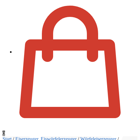
Zur Kassa
0
Start
/
Eiserzeuger, Eiswürfelerzeuger
/
Würfeleiserzeuger
/