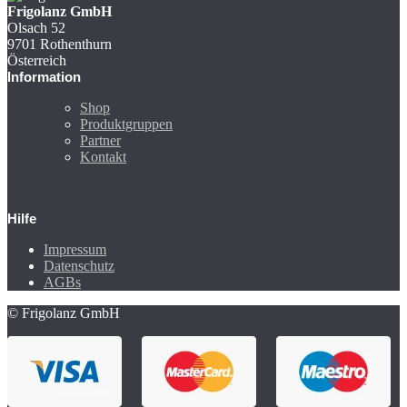
Frigolanz GmbH
Olsach 52
9701 Rothenthurn
Österreich
Information
Shop
Produktgruppen
Partner
Kontakt
Hilfe
Impressum
Datenschutz
AGBs
© Frigolanz GmbH