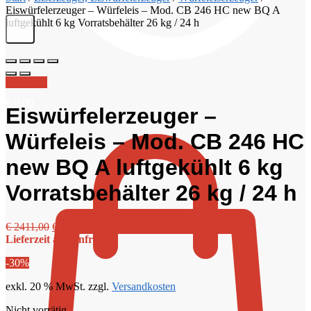
Eiswürfelerzeuger – Würfeleis – Mod. CB 246 HC new BQ A
luftgekühlt 6 kg Vorratsbehälter 26 kg / 24 h
Angebot!
€
0,00
Eiswürfelerzeuger –
Würfeleis – Mod. CB 246 HC
new BQ A luftgekühlt 6 kg
Vorratsbehälter 26 kg / 24 h
Ursprünglicher
Aktueller
€
2411,00
€
1687,70
€
2025,24
inkl. MwSt
Preis
Preis
Lieferzeit auf Anfrage
war:
ist:
-30%
€ 2411,00
€ 1687,70.
exkl. 20 % MwSt.
zzgl.
Versandkosten
Nicht vorrätig