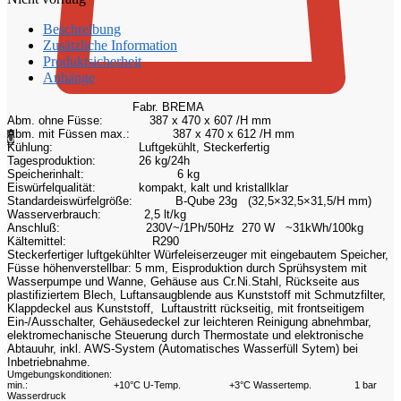
Beschreibung
Zusätzliche Information
Produktsicherheit
Anhänge
Fabr. BREMA
Abm. ohne Füsse:
387 x 470 x 607 /H mm
Abm. mit Füssen max.:
387 x 470 x 612 /H mm
0
Kühlung:
Luftgekühlt, Steckerfertig
Tagesproduktion:
26 kg/24h
Speicherinhalt:
6 kg
Eiswürfelqualität:
kompakt, kalt und kristallklar
Standardeiswürfelgröße:
B-Qube 23g (32,5×32,5×31,5/H mm)
Wasserverbrauch:
2,5 lt/kg
Anschluß:
230V~/1Ph/50Hz 270 W ~31kWh/100kg
Kältemittel:
R290
Steckerfertiger luftgekühlter Würfeleiserzeuger mit eingebautem Speicher,
Füsse höhenverstellbar: 5 mm, Eisproduktion durch Sprühsystem mit
Wasserpumpe und Wanne, Gehäuse aus Cr.Ni.Stahl, Rückseite aus
plastifiziertem Blech, Luftansaugblende aus Kunststoff mit Schmutzfilter,
Klappdeckel aus Kunststoff, Luftaustritt rückseitig, mit frontseitigem
Ein-/Ausschalter, Gehäusedeckel zur leichteren Reinigung abnehmbar,
elektromechanische Steuerung durch Thermostate und elektronische
Abtauuhr, inkl. AWS-System (Automatisches Wasserfüll Sytem) bei
Inbetriebnahme.
Umgebungskonditionen:
min.:
+10°C U-Temp.
+3°C Wassertemp.
1 bar
Wasserdruck