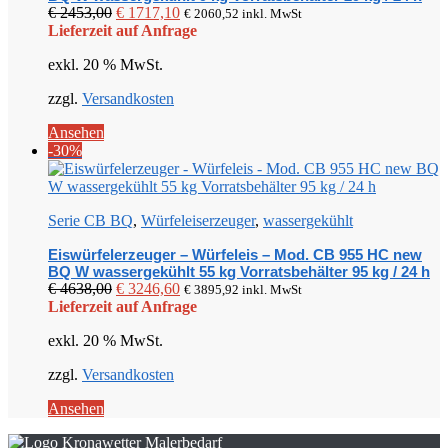
Ursprünglicher
Aktueller
€
2453,00
€
1717,10
€
2060,52
inkl. MwSt
Preis
Preis
Lieferzeit auf Anfrage
war:
ist:
exkl. 20 % MwSt.
€ 2453,00
€ 1717,10.
zzgl.
Versandkosten
Ansehen
-30%
Serie CB BQ
,
Würfeleiserzeuger
,
wassergekühlt
Eiswürfelerzeuger – Würfeleis – Mod. CB 955 HC new
BQ W wassergekühlt 55 kg Vorratsbehälter 95 kg / 24 h
Ursprünglicher
Aktueller
€
4638,00
€
3246,60
€
3895,92
inkl. MwSt
Preis
Preis
Lieferzeit auf Anfrage
war:
ist:
exkl. 20 % MwSt.
€ 4638,00
€ 3246,60.
zzgl.
Versandkosten
Ansehen