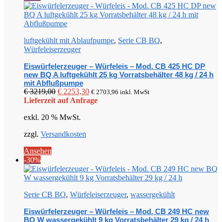
luftgekühlt mit Ablaufpumpe
,
Serie CB BQ
,
Würfeleiserzeuger
Eiswürfelerzeuger – Würfeleis – Mod. CB 425 HC DP
new BQ A luftgekühlt 25 kg Vorratsbehälter 48 kg / 24 h
mit Abflußpumpe
Ursprünglicher
Aktueller
€
3219,00
€
2253,30
€
2703,96
inkl. MwSt
Preis
Preis
Lieferzeit auf Anfrage
war:
ist:
exkl. 20 % MwSt.
€ 3219,00
€ 2253,30.
zzgl.
Versandkosten
Ansehen
-30%
Serie CB BQ
,
Würfeleiserzeuger
,
wassergekühlt
Eiswürfelerzeuger – Würfeleis – Mod. CB 249 HC new
BQ W wassergekühlt 9 kg Vorratsbehälter 29 kg / 24 h