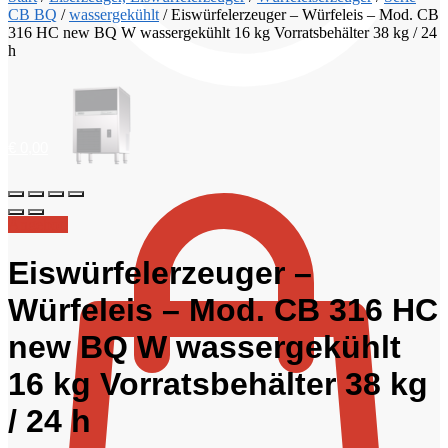
CB BQ
/
wassergekühlt
/
Eiswürfelerzeuger – Würfeleis – Mod. CB
316 HC new BQ W wassergekühlt 16 kg Vorratsbehälter 38 kg / 24
h
€
0,00
Angebot!
Eiswürfelerzeuger –
Würfeleis – Mod. CB 316 HC
new BQ W wassergekühlt
16 kg Vorratsbehälter 38 kg
/ 24 h