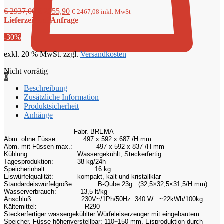
Ursprünglicher
Aktueller
€
2937,00
€
2055,90
€
2467,08
inkl. MwSt
Preis
Preis
Lieferzeit auf Anfrage
war:
ist:
-30%
€ 2937,00
€ 2055,90.
exkl. 20 % MwSt.
zzgl.
Versandkosten
Nicht vorrätig
0
Beschreibung
Zusätzliche Information
Produktsicherheit
Anhänge
Fabr. BREMA
Abm. ohne Füsse:
497 x 592 x 687 /H mm
Abm. mit Füssen max.:
497 x 592 x 837 /H mm
Kühlung:
Wassergekühlt, Steckerfertig
Tagesproduktion:
38 kg/24h
Speicherinhalt:
16 kg
Eiswürfelqualität:
kompakt, kalt und kristallklar
Standardeiswürfelgröße:
B-Qube 23g (32,5×32,5×31,5/H mm)
Wasserverbrauch:
13,5 lt/kg
Anschluß:
230V~/1Ph/50Hz 340 W ~22kWh/100kg
Kältemittel:
R290
Steckerfertiger wassergekühlter Würfeleiserzeuger mit eingebautem
Speicher, Füsse höhenverstellbar: 110
÷
150 mm, Eisproduktion durch