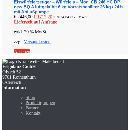
Eiswürfelerzeuger – Würfeleis – Mod. CB 246 HC DP
new BQ A luftgekühlt 6 kg Vorratsbehälter 26 kg / 24 h
mit Abflußpumpe
Ursprünglicher
Aktueller
€
2446,00
€
1712,20
€
2054,64
inkl. MwSt
Preis
Preis
Lieferzeit auf Anfrage
war:
ist:
exkl. 20 % MwSt.
€ 2446,00
€ 1712,20.
zzgl.
Versandkosten
Ansehen
Frigolanz GmbH
Olsach 52
9701 Rothenthurn
Österreich
Information
Shop
Produktgruppen
Partner
Kontakt