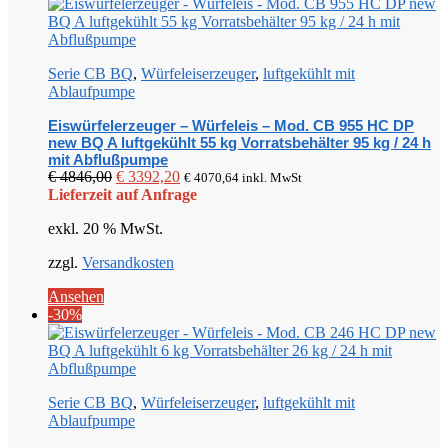
Serie CB BQ
,
Würfeleiserzeuger
,
luftgekühlt mit
Ablaufpumpe
Eiswürfelerzeuger – Würfeleis – Mod. CB 955 HC DP
new BQ A luftgekühlt 55 kg Vorratsbehälter 95 kg / 24 h
mit Abflußpumpe
Ursprünglicher
Aktueller
€
4846,00
€
3392,20
€
4070,64
inkl. MwSt
Preis
Preis
Lieferzeit auf Anfrage
war:
ist:
exkl. 20 % MwSt.
€ 4846,00
€ 3392,20.
zzgl.
Versandkosten
Ansehen
-30%
Serie CB BQ
,
Würfeleiserzeuger
,
luftgekühlt mit
Ablaufpumpe