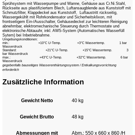
Sprühsystem mit Wasserpumpe und Wanne, Gehäuse aus Cr.Ni.Stahl,
Rückseite aus plastifiziertem Blech, Luftansaugblende aus Kunststoff mit
Schmutzfilter, Klappdeckel aus Kunststoff, Luftaustritt rückseitig,
Wassergekühlt mit Rohrkondensator und Sicherheitsklixon, mit
frontseitigem Ein-/Ausschalter, Gehäusedeckel zur leichteren Reinigung
abnehmbar, elektromechanische Steuerung durch Thermostate und
elektronische Abtauuhr, inkl. AWS-System (Automatisches Wasserfüll
Sytem) bei Inbetriebnahme.
Umgebungskonditionen:
min.:
+10°C U-Temp.
+3°C Wassertemp.
1 bar
Wasserdruck
Standard:
+21°C U-Temp.
+15°C Wassertemp.
3
bar Wasserdruck
max.:
+43°C U-Temp.
+32°C Wassertemp.
6 bar
Wasserdruck
gegebenfalls bauseitiges Wasserenthärtungssystem / Entkalkungsvorrichtung
erforderlich
Zusätzliche Information
Gewicht Netto
40 kg
Gewicht Brutto
48 kg
Abmessungen mit
Abm.: 550 x 660 x 860 /H