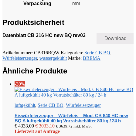
Verpackung
mm
Produktsicherheit
Datenblatt CB 316 HC new BQ rev03
Download
Artikelnummer:
CB316BQW
Kategorien:
Serie CB BQ
,
Würfeleiserzeuger
,
wassergekühlt
Marke:
BREMA
Ähnliche Produkte
-30%
luftgekühlt
,
Serie CB BQ
,
Würfeleiserzeuger
Eiswürfelerzeuger – Würfeleis – Mod. CB 840 HC new
BQ A luftgekühlt 40 kg Vorratsbehälter 80 kg / 24 h
Ursprünglicher
Aktueller
€
4333,00
€
3033,10
€
3639,72
inkl. MwSt
Preis
Preis
Lieferzeit auf Anfrage