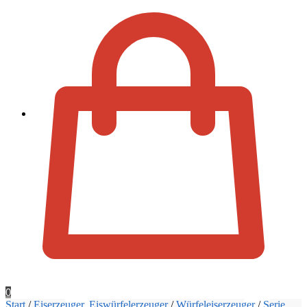
Zur Kassa
0
Start
/
Eiserzeuger, Eiswürfelerzeuger
/
Würfeleiserzeuger
/
Serie