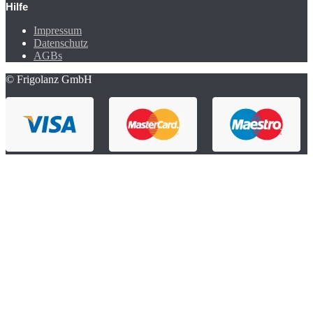
Hilfe
Impressum
Datenschutz
AGBs
© Frigolanz GmbH