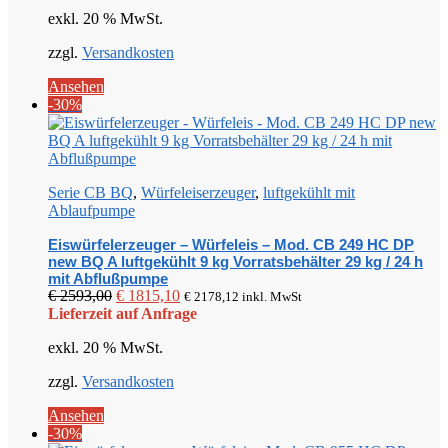
war:
ist:
exkl. 20 % MwSt.
€ 4333,00
€ 3033,10.
zzgl.
Versandkosten
Ansehen
-30%
Serie CB BQ
,
Würfeleiserzeuger
,
luftgekühlt mit
Ablaufpumpe
Eiswürfelerzeuger – Würfeleis – Mod. CB 249 HC DP
new BQ A luftgekühlt 9 kg Vorratsbehälter 29 kg / 24 h
mit Abflußpumpe
Ursprünglicher
Aktueller
€
2593,00
€
1815,10
€
2178,12
inkl. MwSt
Preis
Preis
Lieferzeit auf Anfrage
war:
ist:
exkl. 20 % MwSt.
€ 2593,00
€ 1815,10.
zzgl.
Versandkosten
Ansehen
-30%