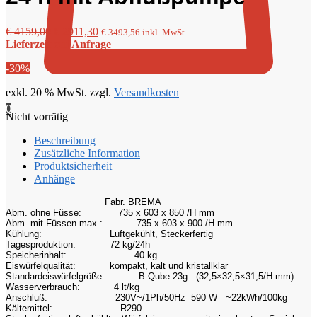
Ursprünglicher
Aktueller
€
4159,00
€
2911,30
€
3493,56
inkl. MwSt
Preis
Preis
Lieferzeit auf Anfrage
war:
ist:
-30%
€ 4159,00
€ 2911,30.
exkl. 20 % MwSt.
zzgl.
Versandkosten
0
Nicht vorrätig
Beschreibung
Zusätzliche Information
Produktsicherheit
Anhänge
Fabr. BREMA
Abm. ohne Füsse:
735 x 603 x 850 /H mm
Abm. mit Füssen max.:
735 x 603 x 900 /H mm
Kühlung:
Luftgekühlt, Steckerfertig
Tagesproduktion:
72 kg/24h
Speicherinhalt:
40 kg
Eiswürfelqualität:
kompakt, kalt und kristallklar
Standardeiswürfelgröße:
B-Qube 23g (32,5×32,5×31,5/H mm)
Wasserverbrauch:
4 lt/kg
Anschluß:
230V~/1Ph/50Hz 590 W ~22kWh/100kg
Kältemittel:
R290