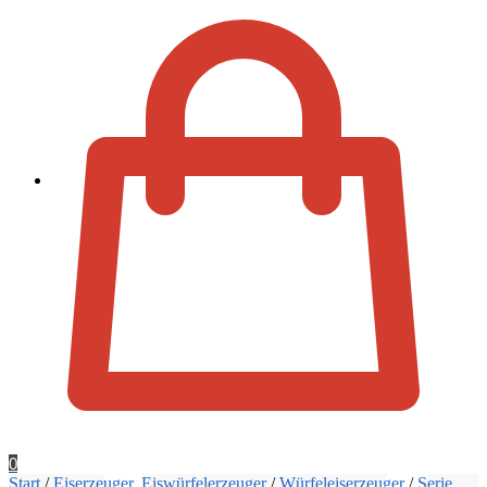
Zur Kassa
0
Start
/
Eiserzeuger, Eiswürfelerzeuger
/
Würfeleiserzeuger
/
Serie