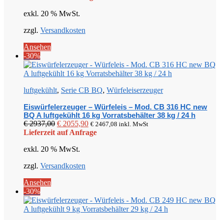
war:
ist:
exkl. 20 % MwSt.
€ 3155,00
€ 2208,50.
zzgl.
Versandkosten
Ansehen
-30%
luftgekühlt
,
Serie CB BQ
,
Würfeleiserzeuger
Eiswürfelerzeuger – Würfeleis – Mod. CB 316 HC new
BQ A luftgekühlt 16 kg Vorratsbehälter 38 kg / 24 h
Ursprünglicher
Aktueller
€
2937,00
€
2055,90
€
2467,08
inkl. MwSt
Preis
Preis
Lieferzeit auf Anfrage
war:
ist:
exkl. 20 % MwSt.
€ 2937,00
€ 2055,90.
zzgl.
Versandkosten
Ansehen
-30%