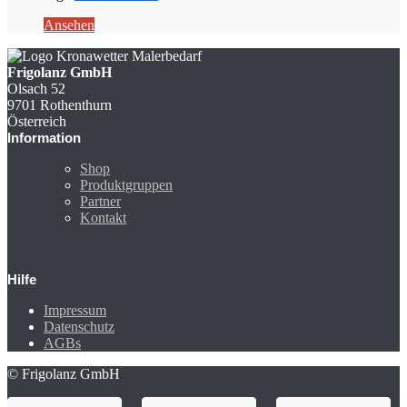
Ansehen
Frigolanz GmbH
Olsach 52
9701 Rothenthurn
Österreich
Information
Shop
Produktgruppen
Partner
Kontakt
Hilfe
Impressum
Datenschutz
AGBs
© Frigolanz GmbH