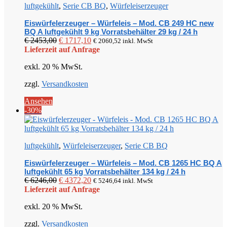
luftgekühlt
,
Serie CB BQ
,
Würfeleiserzeuger
Eiswürfelerzeuger – Würfeleis – Mod. CB 249 HC new
BQ A luftgekühlt 9 kg Vorratsbehälter 29 kg / 24 h
Ursprünglicher
Aktueller
€
2453,00
€
1717,10
€
2060,52
inkl. MwSt
Preis
Preis
Lieferzeit auf Anfrage
war:
ist:
exkl. 20 % MwSt.
€ 2453,00
€ 1717,10.
zzgl.
Versandkosten
Ansehen
-30%
luftgekühlt
,
Würfeleiserzeuger
,
Serie CB BQ
Eiswürfelerzeuger – Würfeleis – Mod. CB 1265 HC BQ A
luftgekühlt 65 kg Vorratsbehälter 134 kg / 24 h
Ursprünglicher
Aktueller
€
6246,00
€
4372,20
€
5246,64
inkl. MwSt
Preis
Preis
Lieferzeit auf Anfrage
war:
ist:
exkl. 20 % MwSt.
€ 6246,00
€ 4372,20.
zzgl.
Versandkosten