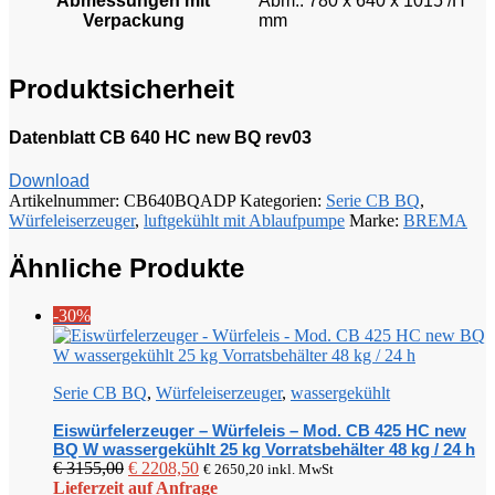
Abmessungen mit
Abm.: 780 x 640 x 1015 /H
Verpackung
mm
Produktsicherheit
Datenblatt CB 640 HC new BQ rev03
Download
Artikelnummer:
CB640BQADP
Kategorien:
Serie CB BQ
,
Würfeleiserzeuger
,
luftgekühlt mit Ablaufpumpe
Marke:
BREMA
Ähnliche Produkte
-30%
Serie CB BQ
,
Würfeleiserzeuger
,
wassergekühlt
Eiswürfelerzeuger – Würfeleis – Mod. CB 425 HC new
BQ W wassergekühlt 25 kg Vorratsbehälter 48 kg / 24 h
Ursprünglicher
Aktueller
€
3155,00
€
2208,50
€
2650,20
inkl. MwSt
Preis
Preis
Lieferzeit auf Anfrage