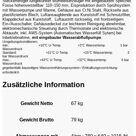
Steckerfertiger luftgekühlter Würfeleiserzeuger mit eingebautem Speicher,
Füsse höhenverstellbar: 110
÷
150 mm, Eisproduktion durch Sprühsystem
mit Wasserpumpe und Wanne, Gehäuse aus Cr.Ni.Stahl, Rückseite aus
plastifiziertem Blech, Luftansaugblende aus Kunststoff mit Schmutzfilter,
Klappdeckel aus Kunststoff, Luftaustritt rückseitig, mit frontseitigem
Ein-/Ausschalter, Gehäusedeckel zur leichteren Reinigung abnehmbar,
elektromechanische Steuerung durch Thermostate und elektronische
Abtauuhr, inkl. AWS-System (Automatisches Wasserfüll Sytem) bei
Inbetriebnahme,
mit eingebauter Wasserabflußpumpe
.
Umgebungskonditionen:
min.:
+10°C U-Temp.
+3°C Wassertemp.
1 bar
Wasserdruck
Standard:
+21°C U-Temp.
+15°C Wassertemp.
3
bar Wasserdruck
max.:
+43°C U-Temp.
+32°C Wassertemp.
6 bar
Wasserdruck
gegebenfalls bauseitiges Wasserenthärtungssystem / Entkalkungsvorrichtung
erforderlich
Zusätzliche Information
Gewicht Netto
67 kg
Gewicht Brutto
79 kg