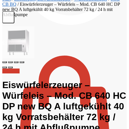
CB BQ
/
Eiswürfelerzeuger – Würfeleis – Mod. CB 640 HC DP
new BQ A luftgekühlt 40 kg Vorratsbehälter 72 kg / 24 h mit
Abflußpumpe
€
0,00
Angebot!
Eiswürfelerzeuger –
Würfeleis – Mod. CB 640 HC
DP new BQ A luftgekühlt 40
kg Vorratsbehälter 72 kg /
24 h mit Abflußpumpe