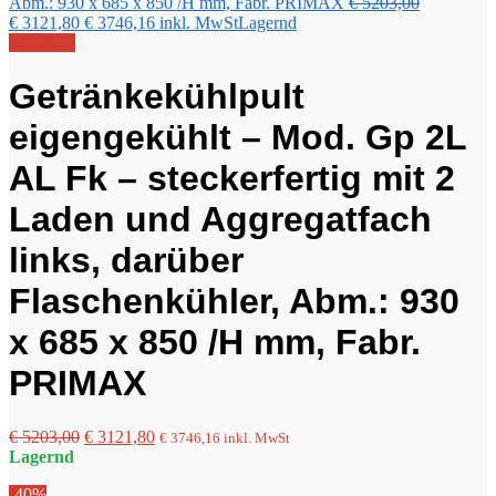
Ursprüngli
Abm.: 930 x 685 x 850 /H mm, Fabr. PRIMAX
€
5203,00
Aktueller
Preis
€
3121,80
€
3746,16
inkl. MwSt
Lagernd
Preis
war:
Angebot!
ist:
€ 5203,00
€ 3121,80.
Getränkekühlpult
eigengekühlt – Mod. Gp 2L
AL Fk – steckerfertig mit 2
Laden und Aggregatfach
links, darüber
Flaschenkühler, Abm.: 930
x 685 x 850 /H mm, Fabr.
PRIMAX
Ursprünglicher
Aktueller
€
5203,00
€
3121,80
€
3746,16
inkl. MwSt
Preis
Preis
Lagernd
war:
ist:
-40%
€ 5203,00
€ 3121,80.