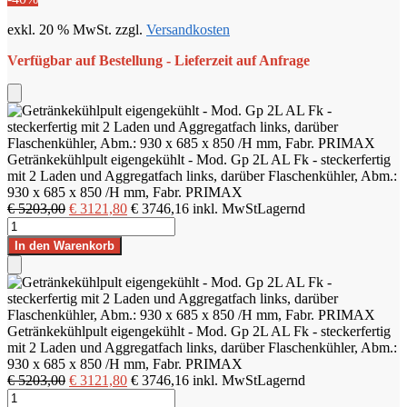
exkl. 20 % MwSt.
zzgl.
Versandkosten
Verfügbar auf Bestellung - Lieferzeit auf Anfrage
Add
to
Cart
Getränkekühlpult eigengekühlt - Mod. Gp 2L AL Fk - steckerfertig
mit 2 Laden und Aggregatfach links, darüber Flaschenkühler, Abm.:
930 x 685 x 850 /H mm, Fabr. PRIMAX
Ursprünglicher
Aktueller
€
5203,00
€
3121,80
€
3746,16
inkl. MwSt
Lagernd
Getränkekühlpult
Preis
Preis
eigengekühlt
war:
ist:
In den Warenkorb
-
€ 5203,00
€ 3121,80.
Mod.
Add
Gp
to
2L
Cart
AL
Getränkekühlpult eigengekühlt - Mod. Gp 2L AL Fk - steckerfertig
Fk
mit 2 Laden und Aggregatfach links, darüber Flaschenkühler, Abm.:
-
930 x 685 x 850 /H mm, Fabr. PRIMAX
steckerfertig
Ursprünglicher
Aktueller
€
5203,00
€
3121,80
€
3746,16
inkl. MwSt
Lagernd
mit
Getränkekühlpult
Preis
Preis
2