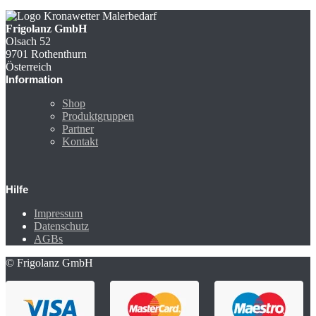
Frigolanz GmbH
Olsach 52
9701 Rothenthurn
Österreich
Information
Shop
Produktgruppen
Partner
Kontakt
Hilfe
Impressum
Datenschutz
AGBs
© Frigolanz GmbH