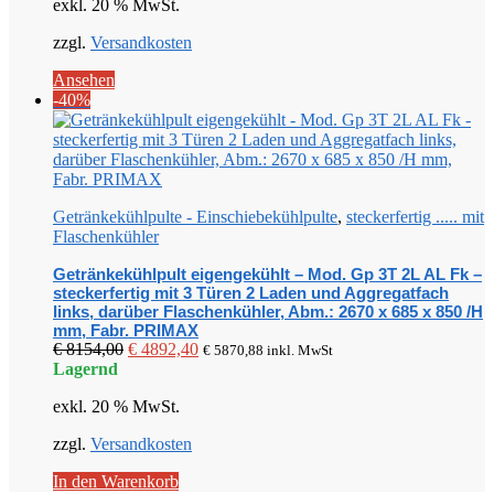
exkl. 20 % MwSt.
€ 8314,00
€ 4988,40.
zzgl.
Versandkosten
Ansehen
-40%
Getränkekühlpulte - Einschiebekühlpulte
,
steckerfertig ..... mit
Flaschenkühler
Getränkekühlpult eigengekühlt – Mod. Gp 3T 2L AL Fk –
steckerfertig mit 3 Türen 2 Laden und Aggregatfach
links, darüber Flaschenkühler, Abm.: 2670 x 685 x 850 /H
mm, Fabr. PRIMAX
Ursprünglicher
Aktueller
€
8154,00
€
4892,40
€
5870,88
inkl. MwSt
Preis
Preis
Lagernd
war:
ist:
exkl. 20 % MwSt.
€ 8154,00
€ 4892,40.
zzgl.
Versandkosten
In den Warenkorb