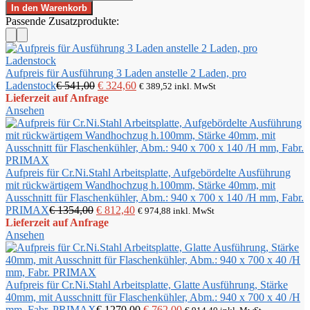
eigengekühlt
war:
ist:
In den Warenkorb
Laden
-
€ 5203,00
€ 3121,80.
Passende Zusatzprodukte:
und
Mod.
Aggregatfach
Gp
links,
2L
darüber
AL
Flaschenkühler,
Aufpreis für Ausführung 3 Laden anstelle 2 Laden, pro
Fk
Abm.:
Ursprünglicher
Aktueller
Ladenstock
€
541,00
€
324,60
€
389,52
inkl. MwSt
-
930
Preis
Preis
Lieferzeit auf Anfrage
steckerfertig
x
war:
ist:
Ansehen
mit
685
€ 541,00
€ 324,60.
2
x
Laden
850
und
/H
Aggregatfach
mm,
Aufpreis für Cr.Ni.Stahl Arbeitsplatte, Aufgebördelte Ausführung
links,
Fabr.
mit rückwärtigem Wandhochzug h.100mm, Stärke 40mm, mit
darüber
PRIMAX
Ausschnitt für Flaschenkühler, Abm.: 940 x 700 x 140 /H mm, Fabr.
Flaschenkühler,
Menge
Ursprünglicher
Aktueller
PRIMAX
€
1354,00
€
812,40
€
974,88
inkl. MwSt
Abm.:
Preis
Preis
Lieferzeit auf Anfrage
930
war:
ist:
Ansehen
x
€ 1354,00
€ 812,40.
685
x
850
Aufpreis für Cr.Ni.Stahl Arbeitsplatte, Glatte Ausführung, Stärke
/H
40mm, mit Ausschnitt für Flaschenkühler, Abm.: 940 x 700 x 40 /H
mm,
Ursprünglicher
Aktueller
mm, Fabr. PRIMAX
€
1270,00
€
762,00