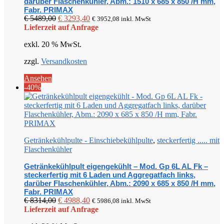
darüber Flaschenkühler, Abm.: 1510 x 685 x 850 /H mm,
Fabr. PRIMAX
Ursprünglicher
Aktueller
€
5489,00
€
3293,40
€
3952,08
inkl. MwSt
Preis
Preis
Lieferzeit auf Anfrage
war:
ist:
exkl. 20 % MwSt.
€ 5489,00
€ 3293,40.
zzgl.
Versandkosten
Ansehen
-40%
Getränkekühlpulte - Einschiebekühlpulte
,
steckerfertig ..... mit
Flaschenkühler
Getränkekühlpult eigengekühlt – Mod. Gp 6L AL Fk –
steckerfertig mit 6 Laden und Aggregatfach links,
darüber Flaschenkühler, Abm.: 2090 x 685 x 850 /H mm,
Fabr. PRIMAX
Ursprünglicher
Aktueller
€
8314,00
€
4988,40
€
5986,08
inkl. MwSt
Preis
Preis
Lieferzeit auf Anfrage
war:
ist: