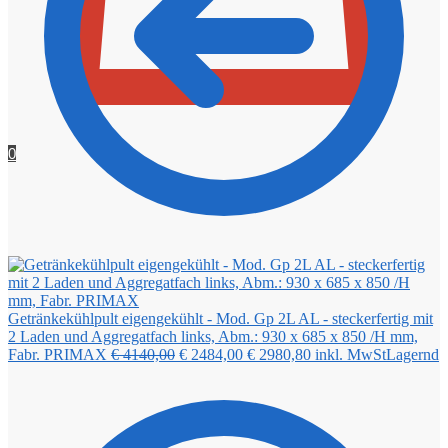
0
Getränkekühlpult eigengekühlt - Mod. Gp 2L AL - steckerfertig mit
2 Laden und Aggregatfach links, Abm.: 930 x 685 x 850 /H mm,
Ursprünglicher
Aktueller
Fabr. PRIMAX
€
4140,00
€
2484,00
€
2980,80
inkl. MwSt
Lagernd
Preis
Preis
war:
ist:
€ 4140,00
€ 2484,00.