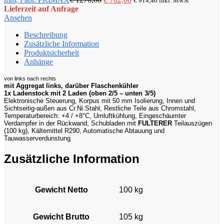
€
914,40
inkl. MwSt
Fabr.
Preis
Preis
Lieferzeit auf Anfrage
PRIMAX
war:
ist:
Ansehen
Menge
€ 1270,00
€ 762,00.
Beschreibung
Zusätzliche Information
Produktsicherheit
Anhänge
von links nach rechts
mit Aggregat links, darüber Flaschenkühler
1x Ladenstock mit 2 Laden (oben 2/5 – unten 3/5)
Elektronische Steuerung, Korpus mit 50 mm Isolierung, Innen und
Sichtseitig-außen aus Cr.Ni.Stahl, Restliche Teile aus Chromstahl,
Temperaturbereich: +4 / +8°C, Umluftkühlung, Eingeschäumter
Verdampfer in der Rückwand, Schubladen mit
FULTERER
Teilauszügen
(100 kg), Kältemittel R290, Automatische Abtauung und
Tauwasserverdunstung
Zusätzliche Information
Gewicht Netto
100 kg
Gewicht Brutto
105 kg