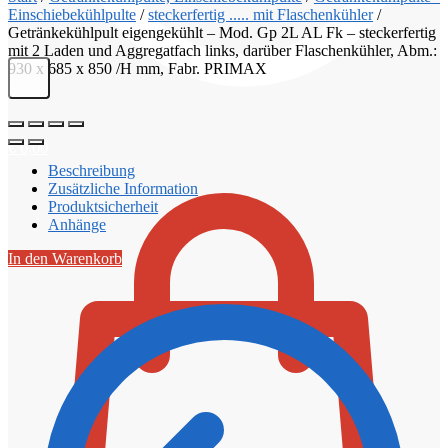
Einschiebekühlpulte
/
steckerfertig ..... mit Flaschenkühler
/
Getränkekühlpult eigengekühlt – Mod. Gp 2L AL Fk – steckerfertig
mit 2 Laden und Aggregatfach links, darüber Flaschenkühler, Abm.:
930 x 685 x 850 /H mm, Fabr. PRIMAX
€
0,00
Beschreibung
Zusätzliche Information
Produktsicherheit
Anhänge
In den Warenkorb