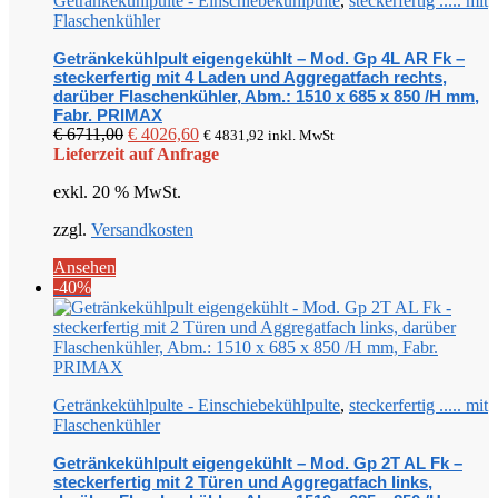
Getränkekühlpulte - Einschiebekühlpulte
,
steckerfertig ..... mit
Flaschenkühler
Getränkekühlpult eigengekühlt – Mod. Gp 4L AR Fk –
steckerfertig mit 4 Laden und Aggregatfach rechts,
darüber Flaschenkühler, Abm.: 1510 x 685 x 850 /H mm,
Fabr. PRIMAX
Ursprünglicher
Aktueller
€
6711,00
€
4026,60
€
4831,92
inkl. MwSt
Preis
Preis
Lieferzeit auf Anfrage
war:
ist:
exkl. 20 % MwSt.
€ 6711,00
€ 4026,60.
zzgl.
Versandkosten
Ansehen
-40%
Getränkekühlpulte - Einschiebekühlpulte
,
steckerfertig ..... mit
Flaschenkühler
Getränkekühlpult eigengekühlt – Mod. Gp 2T AL Fk –
steckerfertig mit 2 Türen und Aggregatfach links,