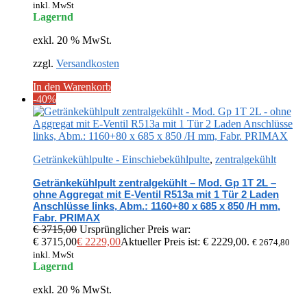
inkl. MwSt
Lagernd
exkl. 20 % MwSt.
zzgl.
Versandkosten
In den Warenkorb
-40%
Getränkekühlpulte - Einschiebekühlpulte
,
zentralgekühlt
Getränkekühlpult zentralgekühlt – Mod. Gp 1T 2L –
ohne Aggregat mit E-Ventil R513a mit 1 Tür 2 Laden
Anschlüsse links, Abm.: 1160+80 x 685 x 850 /H mm,
Fabr. PRIMAX
€
3715,00
Ursprünglicher Preis war:
€ 3715,00
€
2229,00
Aktueller Preis ist: € 2229,00.
€
2674,80
inkl. MwSt
Lagernd
exkl. 20 % MwSt.