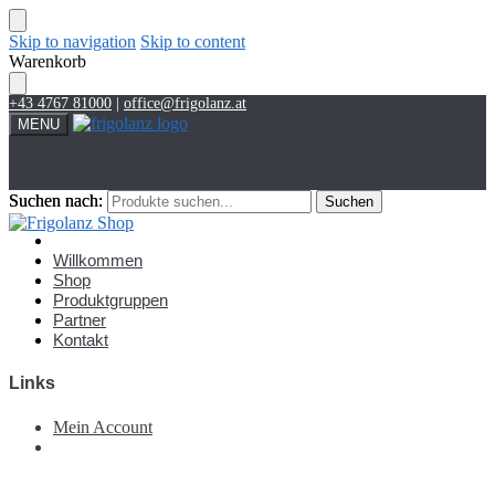
Skip to navigation
Skip to content
Warenkorb
+43 4767 81000
|
office@frigolanz.at
MENU
Suchen nach:
Suchen nach:
Suchen
Suchen
Account
Willkommen
Shop
Produktgruppen
Partner
Kontakt
Links
Mein Account
€
0,00