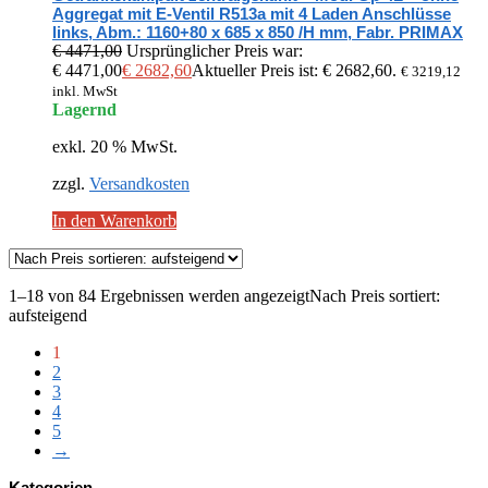
Aggregat mit E-Ventil R513a mit 4 Laden Anschlüsse
links, Abm.: 1160+80 x 685 x 850 /H mm, Fabr. PRIMAX
€
4471,00
Ursprünglicher Preis war:
€ 4471,00
€
2682,60
Aktueller Preis ist: € 2682,60.
€
3219,12
inkl. MwSt
Lagernd
exkl. 20 % MwSt.
zzgl.
Versandkosten
In den Warenkorb
1–18 von 84 Ergebnissen werden angezeigt
Nach Preis sortiert:
aufsteigend
1
2
3
4
5
→
Kategorien