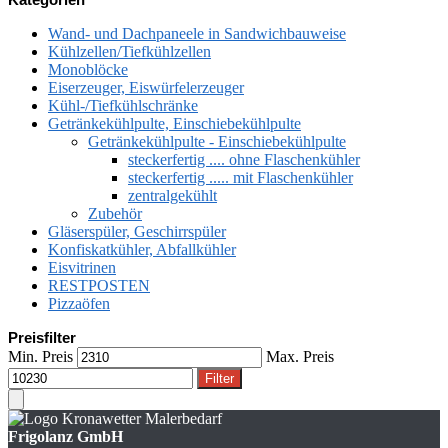
Wand- und Dachpaneele in Sandwichbauweise
Kühlzellen/Tiefkühlzellen
Monoblöcke
Eiserzeuger, Eiswürfelerzeuger
Kühl-/Tiefkühlschränke
Getränkekühlpulte, Einschiebekühlpulte
Getränkekühlpulte - Einschiebekühlpulte
steckerfertig .... ohne Flaschenkühler
steckerfertig ..... mit Flaschenkühler
zentralgekühlt
Zubehör
Gläserspüler, Geschirrspüler
Konfiskatkühler, Abfallkühler
Eisvitrinen
RESTPOSTEN
Pizzaöfen
Preisfilter
Min. Preis
Max. Preis
Filter
Frigolanz GmbH