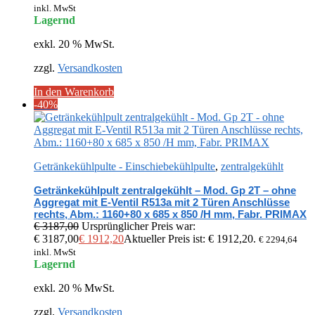
inkl. MwSt
Lagernd
exkl. 20 % MwSt.
zzgl.
Versandkosten
In den Warenkorb
-40%
Getränkekühlpulte - Einschiebekühlpulte
,
zentralgekühlt
Getränkekühlpult zentralgekühlt – Mod. Gp 2T – ohne
Aggregat mit E-Ventil R513a mit 2 Türen Anschlüsse
rechts, Abm.: 1160+80 x 685 x 850 /H mm, Fabr. PRIMAX
€
3187,00
Ursprünglicher Preis war:
€ 3187,00
€
1912,20
Aktueller Preis ist: € 1912,20.
€
2294,64
inkl. MwSt
Lagernd
exkl. 20 % MwSt.
zzgl.
Versandkosten