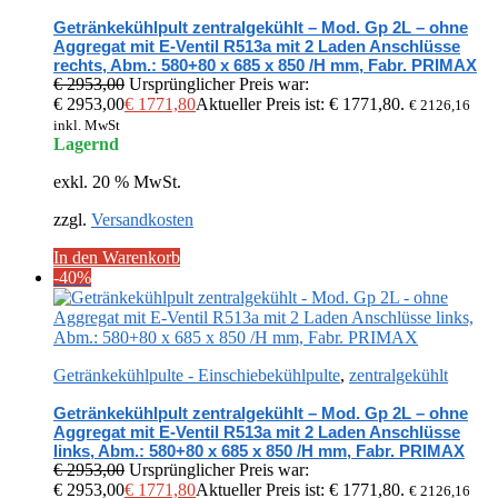
Getränkekühlpult zentralgekühlt – Mod. Gp 2L – ohne
Aggregat mit E-Ventil R513a mit 2 Laden Anschlüsse
rechts, Abm.: 580+80 x 685 x 850 /H mm, Fabr. PRIMAX
€
2953,00
Ursprünglicher Preis war:
€ 2953,00
€
1771,80
Aktueller Preis ist: € 1771,80.
€
2126,16
inkl. MwSt
Lagernd
exkl. 20 % MwSt.
zzgl.
Versandkosten
In den Warenkorb
-40%
Getränkekühlpulte - Einschiebekühlpulte
,
zentralgekühlt
Getränkekühlpult zentralgekühlt – Mod. Gp 2L – ohne
Aggregat mit E-Ventil R513a mit 2 Laden Anschlüsse
links, Abm.: 580+80 x 685 x 850 /H mm, Fabr. PRIMAX
€
2953,00
Ursprünglicher Preis war:
€ 2953,00
€
1771,80
Aktueller Preis ist: € 1771,80.
€
2126,16