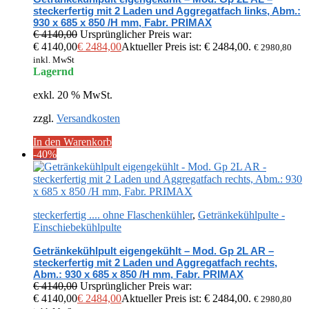
steckerfertig mit 2 Laden und Aggregatfach links, Abm.:
930 x 685 x 850 /H mm, Fabr. PRIMAX
€
4140,00
Ursprünglicher Preis war:
€ 4140,00
€
2484,00
Aktueller Preis ist: € 2484,00.
€
2980,80
inkl. MwSt
Lagernd
exkl. 20 % MwSt.
zzgl.
Versandkosten
In den Warenkorb
-40%
steckerfertig .... ohne Flaschenkühler
,
Getränkekühlpulte -
Einschiebekühlpulte
Getränkekühlpult eigengekühlt – Mod. Gp 2L AR –
steckerfertig mit 2 Laden und Aggregatfach rechts,
Abm.: 930 x 685 x 850 /H mm, Fabr. PRIMAX
€
4140,00
Ursprünglicher Preis war:
€ 4140,00
€
2484,00
Aktueller Preis ist: € 2484,00.
€
2980,80