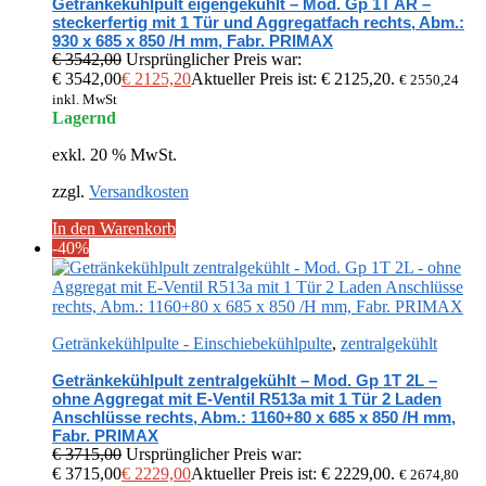
Getränkekühlpult eigengekühlt – Mod. Gp 1T AR –
steckerfertig mit 1 Tür und Aggregatfach rechts, Abm.:
930 x 685 x 850 /H mm, Fabr. PRIMAX
€
3542,00
Ursprünglicher Preis war:
€ 3542,00
€
2125,20
Aktueller Preis ist: € 2125,20.
€
2550,24
inkl. MwSt
Lagernd
exkl. 20 % MwSt.
zzgl.
Versandkosten
In den Warenkorb
-40%
Getränkekühlpulte - Einschiebekühlpulte
,
zentralgekühlt
Getränkekühlpult zentralgekühlt – Mod. Gp 1T 2L –
ohne Aggregat mit E-Ventil R513a mit 1 Tür 2 Laden
Anschlüsse rechts, Abm.: 1160+80 x 685 x 850 /H mm,
Fabr. PRIMAX
€
3715,00
Ursprünglicher Preis war:
€ 3715,00
€
2229,00
Aktueller Preis ist: € 2229,00.
€
2674,80