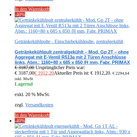
In den Warenkorb
-40%
Getränkekühlpulte - Einschiebekühlpulte
,
zentralgekühlt
Getränkekühlpult zentralgekühlt – Mod. Gp 2T – ohne
Aggregat mit E-Ventil R513a mit 2 Türen Anschlüsse
links, Abm.: 1160+80 x 685 x 850 /H mm, Fabr. PRIMAX
€
3187,00
Ursprünglicher Preis war:
€ 3187,00
€
1912,20
Aktueller Preis ist: € 1912,20.
€
2294,64
inkl. MwSt
Lagernd
exkl. 20 % MwSt.
zzgl.
Versandkosten
In den Warenkorb
-40%