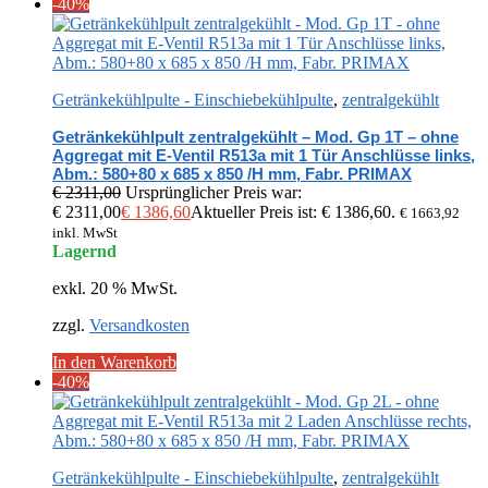
-40%
Getränkekühlpulte - Einschiebekühlpulte
,
zentralgekühlt
Getränkekühlpult zentralgekühlt – Mod. Gp 1T – ohne
Aggregat mit E-Ventil R513a mit 1 Tür Anschlüsse links,
Abm.: 580+80 x 685 x 850 /H mm, Fabr. PRIMAX
€
2311,00
Ursprünglicher Preis war:
€ 2311,00
€
1386,60
Aktueller Preis ist: € 1386,60.
€
1663,92
inkl. MwSt
Lagernd
exkl. 20 % MwSt.
zzgl.
Versandkosten
In den Warenkorb
-40%
Getränkekühlpulte - Einschiebekühlpulte
,
zentralgekühlt