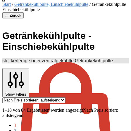
Start
/
Getränkekühlpulte, Einschiebekühlpulte
/
Getränkekühlpulte -
Einschiebekühlpulte
← Zurück
Getränkekühlpulte -
Einschiebekühlpulte
€
0,00
steckerfertige oder zentralgekühlte Getränkekühlpulte
Show Filters
1–18 von 84 Ergebnissen werden angezeigt
Nach Preis sortiert:
aufsteigend
1
2