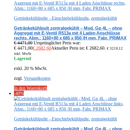
Getränkekühlpulte - Einschiebekühlpulte
,
zentralgekühlt
Getränkekühlpult zentralgekühlt – Mod. Gp 4L – ohne
Aggregat mit E-Ventil R513a mit 4 Laden Anschlüsse
rechts, Abm.: 1160+80 x 685 x 850 /H mm, Fabr. PRIMAX
€
4471,00
Ursprünglicher Preis war:
€ 4471,00
€
2682,60
Aktueller Preis ist: € 2682,60.
€
3219,12
inkl. MwSt
Lagernd
exkl. 20 % MwSt.
zzgl.
Versandkosten
In den Warenkorb
-40%
Getränkekühlpulte - Einschiebekühlpulte
,
zentralgekühlt
Getränkekühlpult zentralgekühlt – Mod. Gp 4L – ohne