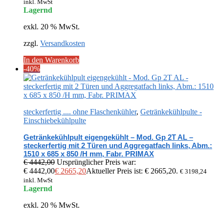
inkl. MwSt
Lagernd
exkl. 20 % MwSt.
zzgl.
Versandkosten
In den Warenkorb
-40%
steckerfertig .... ohne Flaschenkühler
,
Getränkekühlpulte -
Einschiebekühlpulte
Getränkekühlpult eigengekühlt – Mod. Gp 2T AL –
steckerfertig mit 2 Türen und Aggregatfach links, Abm.:
1510 x 685 x 850 /H mm, Fabr. PRIMAX
€
4442,00
Ursprünglicher Preis war:
€ 4442,00
€
2665,20
Aktueller Preis ist: € 2665,20.
€
3198,24
inkl. MwSt
Lagernd
exkl. 20 % MwSt.