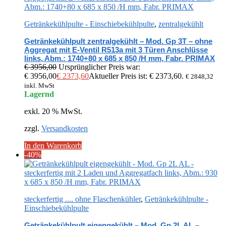
Getränkekühlpulte - Einschiebekühlpulte
,
zentralgekühlt
Getränkekühlpult zentralgekühlt – Mod. Gp 3T – ohne
Aggregat mit E-Ventil R513a mit 3 Türen Anschlüsse
links, Abm.: 1740+80 x 685 x 850 /H mm, Fabr. PRIMAX
€
3956,00
Ursprünglicher Preis war:
€ 3956,00
€
2373,60
Aktueller Preis ist: € 2373,60.
€
2848,32
inkl. MwSt
Lagernd
exkl. 20 % MwSt.
zzgl.
Versandkosten
In den Warenkorb
-40%
steckerfertig .... ohne Flaschenkühler
,
Getränkekühlpulte -
Einschiebekühlpulte
Getränkekühlpult eigengekühlt – Mod. Gp 2L AL –