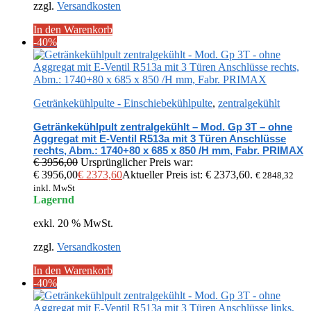
zzgl.
Versandkosten
In den Warenkorb
-40%
Getränkekühlpulte - Einschiebekühlpulte
,
zentralgekühlt
Getränkekühlpult zentralgekühlt – Mod. Gp 3T – ohne
Aggregat mit E-Ventil R513a mit 3 Türen Anschlüsse
rechts, Abm.: 1740+80 x 685 x 850 /H mm, Fabr. PRIMAX
€
3956,00
Ursprünglicher Preis war:
€ 3956,00
€
2373,60
Aktueller Preis ist: € 2373,60.
€
2848,32
inkl. MwSt
Lagernd
exkl. 20 % MwSt.
zzgl.
Versandkosten
In den Warenkorb
-40%