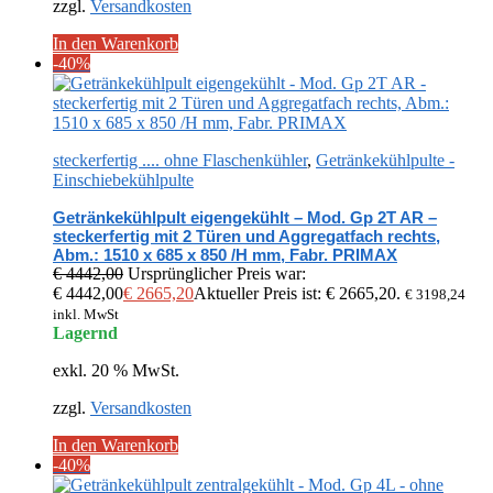
zzgl.
Versandkosten
In den Warenkorb
-40%
steckerfertig .... ohne Flaschenkühler
,
Getränkekühlpulte -
Einschiebekühlpulte
Getränkekühlpult eigengekühlt – Mod. Gp 2T AR –
steckerfertig mit 2 Türen und Aggregatfach rechts,
Abm.: 1510 x 685 x 850 /H mm, Fabr. PRIMAX
€
4442,00
Ursprünglicher Preis war:
€ 4442,00
€
2665,20
Aktueller Preis ist: € 2665,20.
€
3198,24
inkl. MwSt
Lagernd
exkl. 20 % MwSt.
zzgl.
Versandkosten
In den Warenkorb
-40%