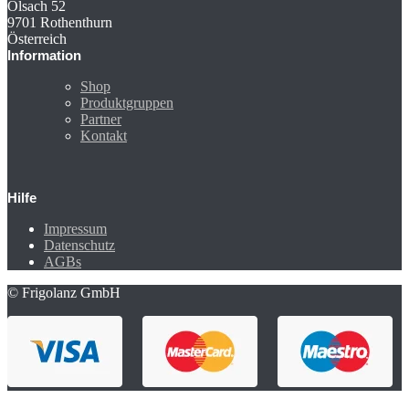
Olsach 52
9701 Rothenthurn
Österreich
Information
Shop
Produktgruppen
Partner
Kontakt
Hilfe
Impressum
Datenschutz
AGBs
© Frigolanz GmbH