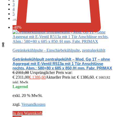
3
4
5
→
-40%
0
Getränkekühlpulte - Einschiebekühlpulte
,
zentralgekühlt
Getränkekühlpult zentralgekühlt – Mod. Gp 1T – ohne
Aggregat mit E-Ventil R513a mit 1 Tür Anschlüsse
rechts, Abm.: 580+80 x 685 x 850 /H mm, Fabr. PRIMAX
€
2311,00
Ursprünglicher Preis war:
€ 2311,00
€
1386,60
Aktueller Preis ist: € 1386,60.
€
1663,92
inkl. MwSt
Lagernd
exkl. 20 % MwSt.
zzgl.
Versandkosten
In den Warenkorb