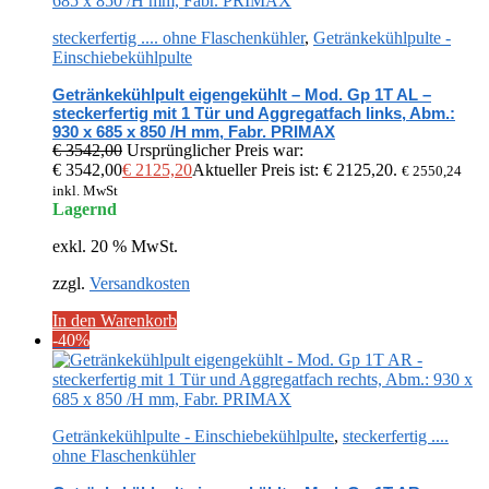
steckerfertig .... ohne Flaschenkühler
,
Getränkekühlpulte -
Einschiebekühlpulte
Getränkekühlpult eigengekühlt – Mod. Gp 1T AL –
steckerfertig mit 1 Tür und Aggregatfach links, Abm.:
930 x 685 x 850 /H mm, Fabr. PRIMAX
€
3542,00
Ursprünglicher Preis war:
€ 3542,00
€
2125,20
Aktueller Preis ist: € 2125,20.
€
2550,24
inkl. MwSt
Lagernd
exkl. 20 % MwSt.
zzgl.
Versandkosten
In den Warenkorb
-40%
Getränkekühlpulte - Einschiebekühlpulte
,
steckerfertig ....
ohne Flaschenkühler