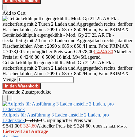
In den Warenkorb
Add to Cart
Getränkekühlpult eigengekühlt - Mod. Gp 2T 2L AR Fk -
steckerfertig mit 2 Türen 2 Laden und Aggregatfach rechts, darüber
Flaschenkühler, Abm.: 2090 x 685 x 850 /H mm, Fabr. PRIMAX
€
7078,00
Ursprünglicher Preis war: € 7078,00
€
4246,80
Aktueller
Preis ist: € 4246,80.
€
5096,16
inkl. MwSt
Lagernd
Getränkekühlpult eigengekühlt - Mod. Gp 2T 2L AR Fk -
steckerfertig mit 2 Türen 2 Laden und Aggregatfach rechts, darüber
Flaschenkühler, Abm.: 2090 x 685 x 850 /H mm, Fabr. PRIMAX
Menge
In den Warenkorb
Passende Zusatzprodukte:
Aufpreis für Ausführung 3 Laden anstelle 2 Laden, pro
Ladenstock
€
541,00
Ursprünglicher Preis war:
€ 541,00
€
324,60
Aktueller Preis ist: € 324,60.
€
389,52
inkl. MwSt
Lieferzeit auf Anfrage
Ansehen