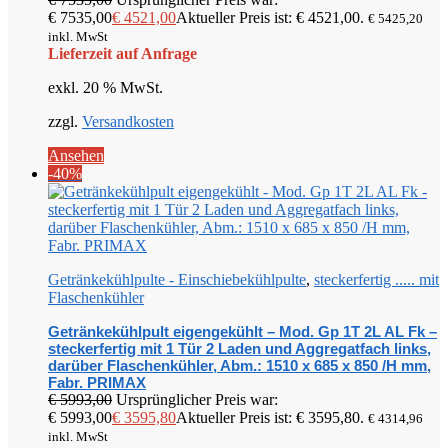
€ 7535,00
€
4521,00
Aktueller Preis ist: € 4521,00.
€
5425,20
inkl. MwSt
Lieferzeit auf Anfrage
exkl. 20 % MwSt.
zzgl.
Versandkosten
Ansehen
-40%
Getränkekühlpulte - Einschiebekühlpulte
,
steckerfertig ..... mit
Flaschenkühler
Getränkekühlpult eigengekühlt – Mod. Gp 1T 2L AL Fk –
steckerfertig mit 1 Tür 2 Laden und Aggregatfach links,
darüber Flaschenkühler, Abm.: 1510 x 685 x 850 /H mm,
Fabr. PRIMAX
€
5993,00
Ursprünglicher Preis war:
€ 5993,00
€
3595,80
Aktueller Preis ist: € 3595,80.
€
4314,96
inkl. MwSt