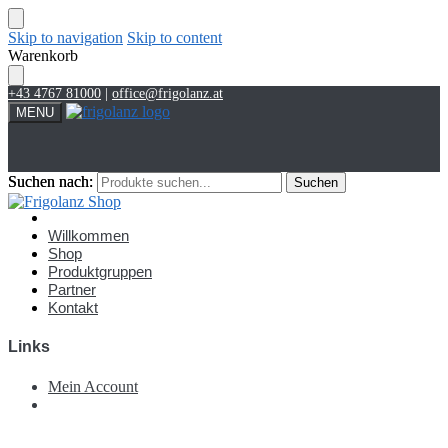
Skip to navigation
Skip to content
Warenkorb
+43 4767 81000
|
office@frigolanz.at
MENU
Suchen nach:
Suchen nach:
Suchen
Suchen
Account
Willkommen
Shop
Produktgruppen
Partner
Kontakt
Links
Mein Account
€
0,00