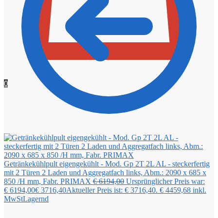
0
Getränkekühlpult eigengekühlt - Mod. Gp 2T 2L AL - steckerfertig
mit 2 Türen 2 Laden und Aggregatfach links, Abm.: 2090 x 685 x
850 /H mm, Fabr. PRIMAX
€
6194,00
Ursprünglicher Preis war:
€ 6194,00
€
3716,40
Aktueller Preis ist: € 3716,40.
€
4459,68
inkl.
MwSt
Lagernd