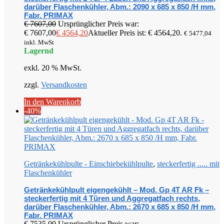
darüber Flaschenkühler, Abm.: 2090 x 685 x 850 /H mm,
Fabr. PRIMAX
€
7607,00
Ursprünglicher Preis war:
€ 7607,00
€
4564,20
Aktueller Preis ist: € 4564,20.
€
5477,04
inkl. MwSt
Lagernd
exkl. 20 % MwSt.
zzgl.
Versandkosten
In den Warenkorb
-40%
Getränkekühlpulte - Einschiebekühlpulte
,
steckerfertig ..... mit
Flaschenkühler
Getränkekühlpult eigengekühlt – Mod. Gp 4T AR Fk –
steckerfertig mit 4 Türen und Aggregatfach rechts,
darüber Flaschenkühler, Abm.: 2670 x 685 x 850 /H mm,
Fabr. PRIMAX
€
7535,00
Ursprünglicher Preis war: