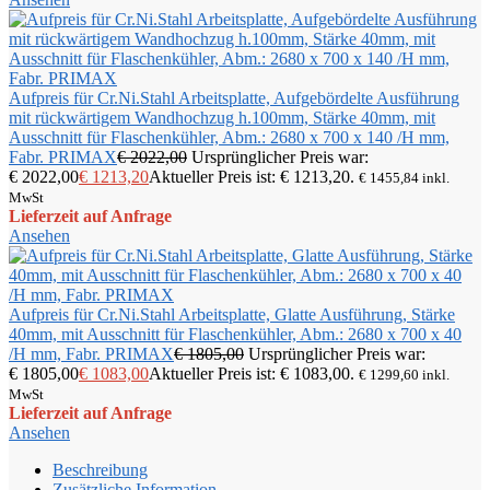
Aufpreis für Cr.Ni.Stahl Arbeitsplatte, Aufgebördelte Ausführung
mit rückwärtigem Wandhochzug h.100mm, Stärke 40mm, mit
Ausschnitt für Flaschenkühler, Abm.: 2680 x 700 x 140 /H mm,
Fabr. PRIMAX
€
2022,00
Ursprünglicher Preis war:
€ 2022,00
€
1213,20
Aktueller Preis ist: € 1213,20.
€
1455,84
inkl.
MwSt
Lieferzeit auf Anfrage
Ansehen
Aufpreis für Cr.Ni.Stahl Arbeitsplatte, Glatte Ausführung, Stärke
40mm, mit Ausschnitt für Flaschenkühler, Abm.: 2680 x 700 x 40
/H mm, Fabr. PRIMAX
€
1805,00
Ursprünglicher Preis war:
€ 1805,00
€
1083,00
Aktueller Preis ist: € 1083,00.
€
1299,60
inkl.
MwSt
Lieferzeit auf Anfrage
Ansehen
Beschreibung
Zusätzliche Information