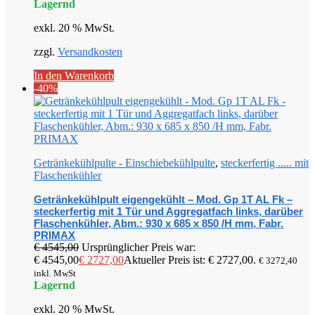
Lagernd
exkl. 20 % MwSt.
zzgl.
Versandkosten
In den Warenkorb
-40%
Getränkekühlpulte - Einschiebekühlpulte
,
steckerfertig ..... mit
Flaschenkühler
Getränkekühlpult eigengekühlt – Mod. Gp 1T AL Fk –
steckerfertig mit 1 Tür und Aggregatfach links, darüber
Flaschenkühler, Abm.: 930 x 685 x 850 /H mm, Fabr.
PRIMAX
€
4545,00
Ursprünglicher Preis war:
€ 4545,00
€
2727,00
Aktueller Preis ist: € 2727,00.
€
3272,40
inkl. MwSt
Lagernd
exkl. 20 % MwSt.