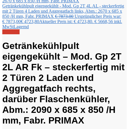
Getränkekühlpult eigengekühlt - Mod. Gp 2T 4L AL - steckerfertig
mit 2 Türen 4 Laden und Aggregatfach links, Abm.: 2670 x 685 x
850 /H mm, Fabr. PRIMAX
€
7873,00
Ursprünglicher Preis war:
€ 7873,00
€
4723,80
Aktueller Preis ist: € 4723,80.
€
5668,56
inkl.
MwSt
Lagernd
Angebot!
Getränkekühlpult
eigengekühlt – Mod. Gp 2T
2L AR Fk – steckerfertig mit
2 Türen 2 Laden und
Aggregatfach rechts,
darüber Flaschenkühler,
Abm.: 2090 x 685 x 850 /H
mm, Fabr. PRIMAX