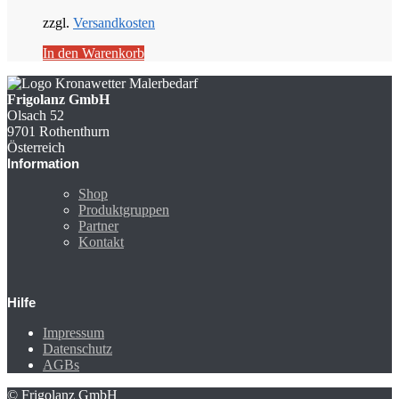
zzgl.
Versandkosten
In den Warenkorb
Frigolanz GmbH
Olsach 52
9701 Rothenthurn
Österreich
Information
Shop
Produktgruppen
Partner
Kontakt
Hilfe
Impressum
Datenschutz
AGBs
© Frigolanz GmbH