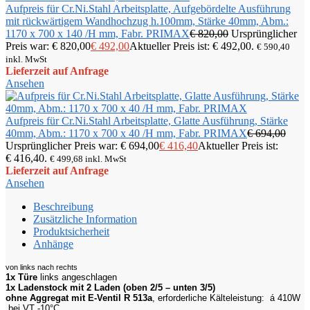
Aufpreis für Cr.Ni.Stahl Arbeitsplatte, Aufgebördelte Ausführung
mit rückwärtigem Wandhochzug h.100mm, Stärke 40mm, Abm.:
1170 x 700 x 140 /H mm, Fabr. PRIMAX
€
820,00
Ursprünglicher
Preis war: € 820,00
€
492,00
Aktueller Preis ist: € 492,00.
€
590,40
inkl. MwSt
Lieferzeit auf Anfrage
Ansehen
Aufpreis für Cr.Ni.Stahl Arbeitsplatte, Glatte Ausführung, Stärke
40mm, Abm.: 1170 x 700 x 40 /H mm, Fabr. PRIMAX
€
694,00
Ursprünglicher Preis war: € 694,00
€
416,40
Aktueller Preis ist:
€ 416,40.
€
499,68
inkl. MwSt
Lieferzeit auf Anfrage
Ansehen
Beschreibung
Zusätzliche Information
Produktsicherheit
Anhänge
von links nach rechts
1x Türe
links angeschlagen
1x Ladenstock mit 2 Laden (oben 2/5 – unten 3/5)
ohne Aggregat mit E-Ventil R 513a
, erforderliche Kälteleistung: á 410W
bei VT -10°C