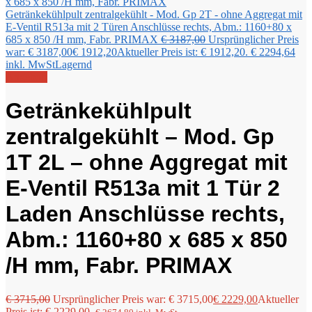
Getränkekühlpult zentralgekühlt - Mod. Gp 2T - ohne Aggregat mit
E-Ventil R513a mit 2 Türen Anschlüsse rechts, Abm.: 1160+80 x
685 x 850 /H mm, Fabr. PRIMAX
€
3187,00
Ursprünglicher Preis
war: € 3187,00
€
1912,20
Aktueller Preis ist: € 1912,20.
€
2294,64
inkl. MwSt
Lagernd
Angebot!
Getränkekühlpult
zentralgekühlt – Mod. Gp
1T 2L – ohne Aggregat mit
E-Ventil R513a mit 1 Tür 2
Laden Anschlüsse rechts,
Abm.: 1160+80 x 685 x 850
/H mm, Fabr. PRIMAX
€
3715,00
Ursprünglicher Preis war: € 3715,00
€
2229,00
Aktueller
Preis ist: € 2229,00.