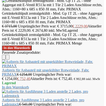
Getränkekühlpult zentralgekühlt - Mod. Gp 1T 2L - ohne Aggregat
mit E-Ventil R513a mit 1 Tür 2 Laden Anschlüsse rechts, Abm.:
1160+80 x 685 x 850 /H mm, Fabr. PRIMAX
€
3715,00
Ursprünglicher Preis war: € 3715,00
€
2229,00
Aktueller
Preis ist: € 2229,00.
€
2674,80
inkl. MwSt
Lagernd
Getränkekühlpult zentralgekühlt - Mod. Gp 1T 2L - ohne Aggregat
mit E-Ventil R513a mit 1 Tür 2 Laden Anschlüsse rechts, Abm.:
1160+80 x 685 x 850 /H mm, Fabr. PRIMAX Menge
In den Warenkorb
Passende Zusatzprodukte:
Aufpreis für Anbauteil mit ungekühlter Rotweinlade, Fabr.
PRIMAX
€
1254,00
Ursprünglicher Preis war:
€ 1254,00
€
752,40
Aktueller Preis ist: € 752,40.
€
902,88
inkl. MwSt
Lagernd
In den Warenkorb
Aufpreis für Ausführung 3 Laden anstelle 2 Laden, pro
Ladenstock
€
541,00
Ursprünglicher Preis war: