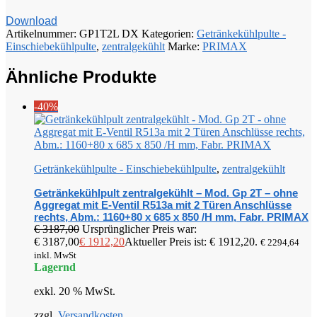
Download
Artikelnummer:
GP1T2L DX
Kategorien:
Getränkekühlpulte -
Einschiebekühlpulte
,
zentralgekühlt
Marke:
PRIMAX
Ähnliche Produkte
-40%
Getränkekühlpulte - Einschiebekühlpulte
,
zentralgekühlt
Getränkekühlpult zentralgekühlt – Mod. Gp 2T – ohne
Aggregat mit E-Ventil R513a mit 2 Türen Anschlüsse
rechts, Abm.: 1160+80 x 685 x 850 /H mm, Fabr. PRIMAX
€
3187,00
Ursprünglicher Preis war:
€ 3187,00
€
1912,20
Aktueller Preis ist: € 1912,20.
€
2294,64
inkl. MwSt
Lagernd
exkl. 20 % MwSt.
zzgl.
Versandkosten