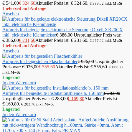
€ 541,00
€
324,60
Aktueller Preis ist: € 324,60.
€
389,52
inkl. MwSt
Lieferzeit auf Anfrage
Ansehen
Aufpreis für beigelegte elektronische Steuerung Dixell XR20CX
inkl. elektrische Klemmleiste
€
386,00
Ursprünglicher Preis war:
€ 386,00
€
231,60
Aktueller Preis ist: € 231,60.
€
277,92
inkl. MwSt
Lieferzeit auf Anfrage
Ansehen
Aufpreis für beigestellen Flaschenkühler
€
926,00
Ursprünglicher
Preis war: € 926,00
€
555,60
Aktueller Preis ist: € 555,60.
€
666,72
inkl. MwSt
Lagernd
In den Warenkorb
Aufpreis für beigestellte Installationsblende b. 150 mm
€
283,00
Ursprünglicher Preis war: € 283,00
€
169,80
Aktueller Preis ist:
€ 169,80.
€
203,76
inkl. MwSt
Lagernd
In den Warenkorb