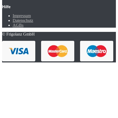
Hilfe
Impressum
Datenschutz
AGBs
© Frigolanz GmbH