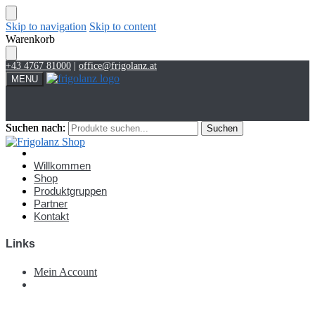
Skip to navigation
Skip to content
Warenkorb
+43 4767 81000
|
office@frigolanz.at
MENU
Suchen nach:
Suchen nach:
Suchen
Suchen
Account
Willkommen
Shop
Produktgruppen
Partner
Kontakt
Links
Mein Account
€
0,00