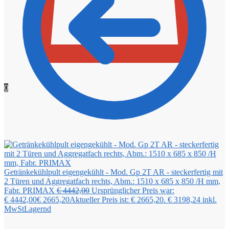
0
Getränkekühlpult eigengekühlt - Mod. Gp 2T AR - steckerfertig mit
2 Türen und Aggregatfach rechts, Abm.: 1510 x 685 x 850 /H mm,
Fabr. PRIMAX
€
4442,00
Ursprünglicher Preis war:
€ 4442,00
€
2665,20
Aktueller Preis ist: € 2665,20.
€
3198,24
inkl.
MwSt
Lagernd