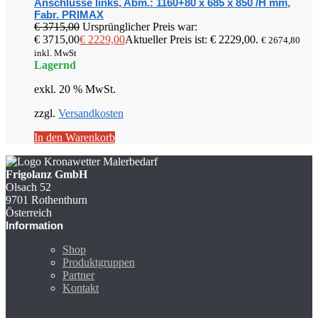
Anschlüsse links, Abm.: 1160+80 x 685 x 850 /H mm,
Fabr. PRIMAX
€
3715,00
Ursprünglicher Preis war:
€ 3715,00
€
2229,00
Aktueller Preis ist: € 2229,00.
€
2674,80
inkl. MwSt
Lagernd
exkl. 20 % MwSt.
zzgl.
Versandkosten
In den Warenkorb
Frigolanz GmbH
Olsach 52
9701 Rothenthurn
Österreich
Information
Shop
Produktgruppen
Partner
Kontakt