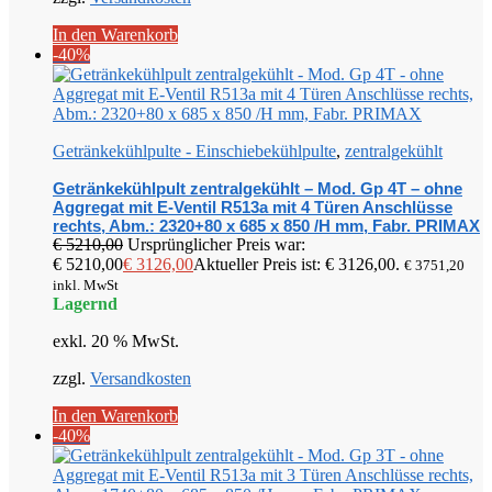
In den Warenkorb
-40%
Getränkekühlpulte - Einschiebekühlpulte
,
zentralgekühlt
Getränkekühlpult zentralgekühlt – Mod. Gp 4T – ohne
Aggregat mit E-Ventil R513a mit 4 Türen Anschlüsse
rechts, Abm.: 2320+80 x 685 x 850 /H mm, Fabr. PRIMAX
€
5210,00
Ursprünglicher Preis war:
€ 5210,00
€
3126,00
Aktueller Preis ist: € 3126,00.
€
3751,20
inkl. MwSt
Lagernd
exkl. 20 % MwSt.
zzgl.
Versandkosten
In den Warenkorb
-40%