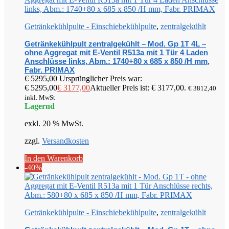
Getränkekühlpulte - Einschiebekühlpulte
,
zentralgekühlt
Getränkekühlpult zentralgekühlt – Mod. Gp 1T 4L –
ohne Aggregat mit E-Ventil R513a mit 1 Tür 4 Laden
Anschlüsse links, Abm.: 1740+80 x 685 x 850 /H mm,
Fabr. PRIMAX
€
5295,00
Ursprünglicher Preis war:
€ 5295,00
€
3177,00
Aktueller Preis ist: € 3177,00.
€
3812,40
inkl. MwSt
Lagernd
exkl. 20 % MwSt.
zzgl.
Versandkosten
In den Warenkorb
-40%
Getränkekühlpulte - Einschiebekühlpulte
,
zentralgekühlt