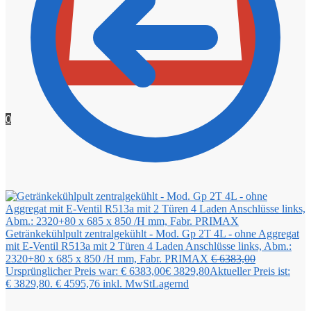
0
Getränkekühlpult zentralgekühlt - Mod. Gp 2T 4L - ohne Aggregat
mit E-Ventil R513a mit 2 Türen 4 Laden Anschlüsse links, Abm.:
2320+80 x 685 x 850 /H mm, Fabr. PRIMAX
€
6383,00
Ursprünglicher Preis war: € 6383,00
€
3829,80
Aktueller Preis ist:
€ 3829,80.
€
4595,76
inkl. MwSt
Lagernd