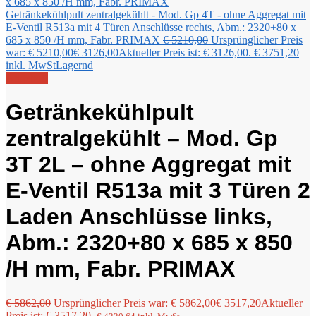
Getränkekühlpult zentralgekühlt - Mod. Gp 4T - ohne Aggregat mit
E-Ventil R513a mit 4 Türen Anschlüsse rechts, Abm.: 2320+80 x
685 x 850 /H mm, Fabr. PRIMAX
€
5210,00
Ursprünglicher Preis
war: € 5210,00
€
3126,00
Aktueller Preis ist: € 3126,00.
€
3751,20
inkl. MwSt
Lagernd
Angebot!
Getränkekühlpult
zentralgekühlt – Mod. Gp
3T 2L – ohne Aggregat mit
E-Ventil R513a mit 3 Türen 2
Laden Anschlüsse links,
Abm.: 2320+80 x 685 x 850
/H mm, Fabr. PRIMAX
€
5862,00
Ursprünglicher Preis war: € 5862,00
€
3517,20
Aktueller
Preis ist: € 3517,20.