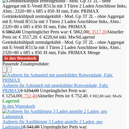
Getränkekühlpult zentralgekühlt - Mod. Gp 3T 2L - ohne Aggregat
mit E-Ventil R513a mit 3 Türen 2 Laden Anschlüsse links, Abm.:
2320+80 x 685 x 850 /H mm, Fabr. PRIMAX
€
5862,00
Ursprünglicher Preis war: € 5862,00
€
3517,20
Aktueller
Preis ist: € 3517,20.
€
4220,64
inkl. MwSt
Lagernd
Getränkekühlpult zentralgekühlt - Mod. Gp 3T 2L - ohne Aggregat
mit E-Ventil R513a mit 3 Türen 2 Laden Anschlüsse links, Abm.:
2320+80 x 685 x 850 /H mm, Fabr. PRIMAX Menge
In den Warenkorb
Passende Zusatzprodukte:
Aufpreis für Anbauteil mit ungekühlter Rotweinlade, Fabr.
PRIMAX
€
1254,00
Ursprünglicher Preis war:
€ 1254,00
€
752,40
Aktueller Preis ist: € 752,40.
€
902,88
inkl. MwSt
Lagernd
In den Warenkorb
Aufpreis für Ausführung 3 Laden anstelle 2 Laden, pro
Ladenstock
€
541,00
Ursprünglicher Preis war: