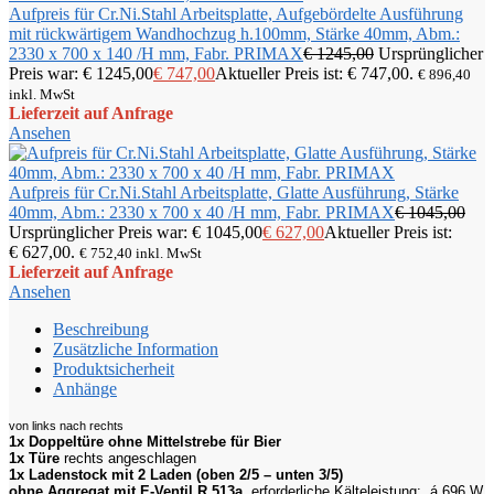
Aufpreis für Cr.Ni.Stahl Arbeitsplatte, Aufgebördelte Ausführung
mit rückwärtigem Wandhochzug h.100mm, Stärke 40mm, Abm.:
2330 x 700 x 140 /H mm, Fabr. PRIMAX
€
1245,00
Ursprünglicher
Preis war: € 1245,00
€
747,00
Aktueller Preis ist: € 747,00.
€
896,40
inkl. MwSt
Lieferzeit auf Anfrage
Ansehen
Aufpreis für Cr.Ni.Stahl Arbeitsplatte, Glatte Ausführung, Stärke
40mm, Abm.: 2330 x 700 x 40 /H mm, Fabr. PRIMAX
€
1045,00
Ursprünglicher Preis war: € 1045,00
€
627,00
Aktueller Preis ist:
€ 627,00.
€
752,40
inkl. MwSt
Lieferzeit auf Anfrage
Ansehen
Beschreibung
Zusätzliche Information
Produktsicherheit
Anhänge
von links nach rechts
1x Doppeltüre ohne Mittelstrebe für Bier
1x Türe
rechts angeschlagen
1x Ladenstock mit 2 Laden (oben 2/5 – unten 3/5)
ohne Aggregat mit E-Ventil R 513a
, erforderliche Kälteleistung: á 696 W