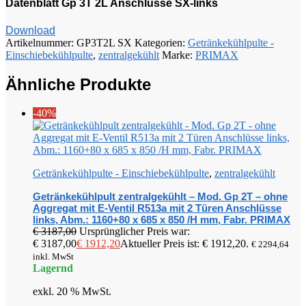
Datenblatt Gp 3T 2L Anschlüsse SX-links
Download
Artikelnummer:
GP3T2L SX
Kategorien:
Getränkekühlpulte -
Einschiebekühlpulte
,
zentralgekühlt
Marke:
PRIMAX
Ähnliche Produkte
-40%
Getränkekühlpulte - Einschiebekühlpulte
,
zentralgekühlt
Getränkekühlpult zentralgekühlt – Mod. Gp 2T – ohne
Aggregat mit E-Ventil R513a mit 2 Türen Anschlüsse
links, Abm.: 1160+80 x 685 x 850 /H mm, Fabr. PRIMAX
€
3187,00
Ursprünglicher Preis war:
€ 3187,00
€
1912,20
Aktueller Preis ist: € 1912,20.
€
2294,64
inkl. MwSt
Lagernd
exkl. 20 % MwSt.