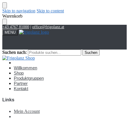
Skip to navigation
Skip to content
Warenkorb
+43 4767 81000
|
office@frigolanz.at
MENU
Suchen nach:
Suchen nach:
Suchen
Suchen
Account
Willkommen
Shop
Produktgruppen
Partner
Kontakt
Links
Mein Account
€
0,00