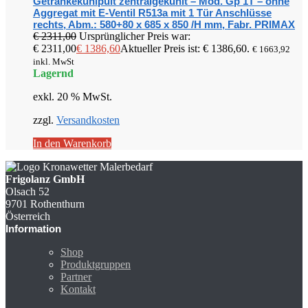
Getränkekühlpult zentralgekühlt – Mod. Gp 1T – ohne
Aggregat mit E-Ventil R513a mit 1 Tür Anschlüsse
rechts, Abm.: 580+80 x 685 x 850 /H mm, Fabr. PRIMAX
€
2311,00
Ursprünglicher Preis war:
€ 2311,00
€
1386,60
Aktueller Preis ist: € 1386,60.
€
1663,92
inkl. MwSt
Lagernd
exkl. 20 % MwSt.
zzgl.
Versandkosten
In den Warenkorb
Frigolanz GmbH
Olsach 52
9701 Rothenthurn
Österreich
Information
Shop
Produktgruppen
Partner
Kontakt