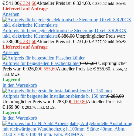
€ 541,00
€
324,60
Aktueller Preis ist: € 324,60.
€
389,52
inkl. MwSt
Lieferzeit auf Anfrage
Ansehen
Aufpreis für beigelegte elektronische Steuerung Dixell XR20CX
inkl. elektrische Klemmleiste
€
386,00
Ursprünglicher Preis war:
€ 386,00
€
231,60
Aktueller Preis ist: € 231,60.
€
277,92
inkl. MwSt
Lieferzeit auf Anfrage
Ansehen
Aufpreis für beigestellen Flaschenkühler
€
926,00
Ursprünglicher
Preis war: € 926,00
€
555,60
Aktueller Preis ist: € 555,60.
€
666,72
inkl. MwSt
Lagernd
In den Warenkorb
Aufpreis für beigestellte Installationsblende b. 150 mm
€
283,00
Ursprünglicher Preis war: € 283,00
€
169,80
Aktueller Preis ist:
€ 169,80.
€
203,76
inkl. MwSt
Lagernd
In den Warenkorb