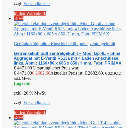
zzgl.
Versandkosten
In den Warenkorb
-40%
Getränkekühlpulte - Einschiebekühlpulte
,
zentralgekühlt
Getränkekühlpult zentralgekühlt – Mod. Gp 4L – ohne
Aggregat mit E-Ventil R513a mit 4 Laden Anschlüsse
links, Abm.: 1160+80 x 685 x 850 /H mm, Fabr. PRIMAX
€
4471,00
Ursprünglicher Preis war:
€ 4471,00
€
2682,60
Aktueller Preis ist: € 2682,60.
€
3219,12
inkl. MwSt
Lagernd
exkl. 20 % MwSt.
zzgl.
Versandkosten
In den Warenkorb
-40%