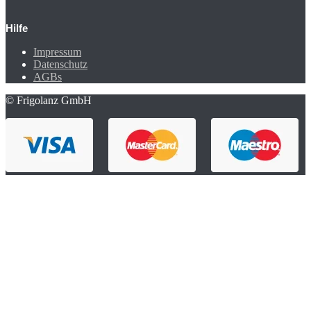
Hilfe
Impressum
Datenschutz
AGBs
© Frigolanz GmbH