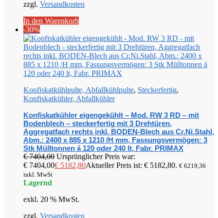
zzgl.
Versandkosten
In den Warenkorb
-30%
Konfiskatkühlpulte, Abfallkühlpulte
,
Steckerfertig
,
Konfiskatkühler, Abfallkühler
Konfiskatkühler eigengekühlt – Mod. RW 3 RD – mit
Bodenblech – steckerfertig mit 3 Drehtüren,
Aggregatfach rechts inkl. BODEN-Blech aus Cr.Ni.Stahl,
Abm.: 2400 x 885 x 1210 /H mm, Fassungsvermögen: 3
Stk Mülltonnen á 120 oder 240 lt, Fabr. PRIMAX
€
7404,00
Ursprünglicher Preis war:
€ 7404,00
€
5182,80
Aktueller Preis ist: € 5182,80.
€
6219,36
inkl. MwSt
Lagernd
exkl. 20 % MwSt.
zzgl.
Versandkosten