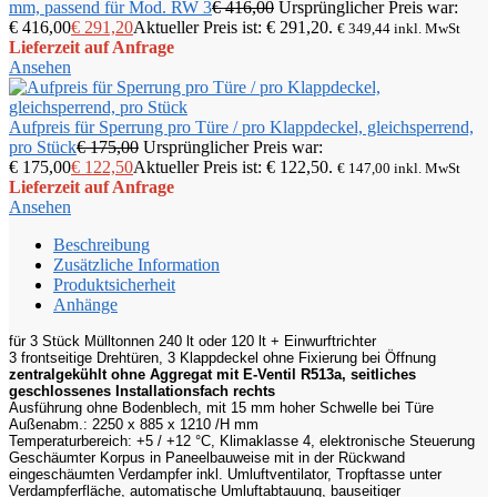
mm, passend für Mod. RW 3
€
416,00
Ursprünglicher Preis war:
€ 416,00
€
291,20
Aktueller Preis ist: € 291,20.
€
349,44
inkl. MwSt
Lieferzeit auf Anfrage
Ansehen
Aufpreis für Sperrung pro Türe / pro Klappdeckel, gleichsperrend,
pro Stück
€
175,00
Ursprünglicher Preis war:
€ 175,00
€
122,50
Aktueller Preis ist: € 122,50.
€
147,00
inkl. MwSt
Lieferzeit auf Anfrage
Ansehen
Beschreibung
Zusätzliche Information
Produktsicherheit
Anhänge
für 3 Stück Mülltonnen 240 lt oder 120 lt + Einwurftrichter
3 frontseitige Drehtüren, 3 Klappdeckel ohne Fixierung bei Öffnung
zentralgekühlt ohne Aggregat mit E-Ventil R513a, seitliches
geschlossenes Installationsfach rechts
Ausführung ohne Bodenblech, mit 15 mm hoher Schwelle bei Türe
Außenabm.: 2250 x 885 x 1210 /H mm
Temperaturbereich: +5 / +12 °C, Klimaklasse 4, elektronische Steuerung
Geschäumter Korpus in Paneelbauweise mit in der Rückwand
eingeschäumten Verdampfer inkl. Umluftventilator, Tropftasse unter
Verdampferfläche, automatische Umluftabtauung, bauseitiger