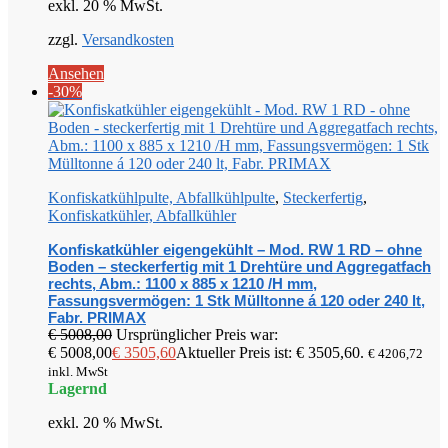
exkl. 20 % MwSt.
zzgl.
Versandkosten
Ansehen
-30%
Konfiskatkühlpulte, Abfallkühlpulte
,
Steckerfertig
,
Konfiskatkühler, Abfallkühler
Konfiskatkühler eigengekühlt – Mod. RW 1 RD – ohne
Boden – steckerfertig mit 1 Drehtüre und Aggregatfach
rechts, Abm.: 1100 x 885 x 1210 /H mm,
Fassungsvermögen: 1 Stk Mülltonne á 120 oder 240 lt,
Fabr. PRIMAX
€
5008,00
Ursprünglicher Preis war:
€ 5008,00
€
3505,60
Aktueller Preis ist: € 3505,60.
€
4206,72
inkl. MwSt
Lagernd
exkl. 20 % MwSt.