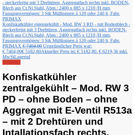
Konfiskatkühler eigengekühlt - Mod. RW 3 RD - mit Bodenblech -
steckerfertig mit 3 Drehtüren, Aggregatfach rechts inkl. BODEN-
Blech aus Cr.Ni.Stahl, Abm.: 2400 x 885 x 1210 /H mm,
Fassungsvermögen: 3 Stk Mülltonnen á 120 oder 240 lt, Fabr.
PRIMAX
€
7404,00
Ursprünglicher Preis war:
€ 7404,00
€
5182,80
Aktueller Preis ist: € 5182,80.
€
6219,36
inkl.
MwSt
Lagernd
Angebot!
Konfiskatkühler
zentralgekühlt – Mod. RW 3
PD – ohne Boden – ohne
Aggregat mit E-Ventil R513a
– mit 2 Drehtüren und
Intallationsfach rechts,