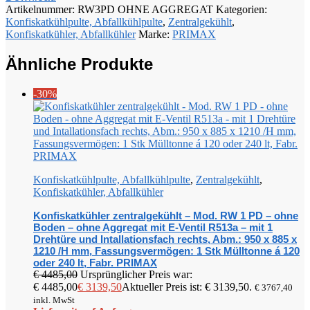
Artikelnummer:
RW3PD OHNE AGGREGAT
Kategorien:
Konfiskatkühlpulte, Abfallkühlpulte
,
Zentralgekühlt
,
Konfiskatkühler, Abfallkühler
Marke:
PRIMAX
Ähnliche Produkte
-30%
Konfiskatkühlpulte, Abfallkühlpulte
,
Zentralgekühlt
,
Konfiskatkühler, Abfallkühler
Konfiskatkühler zentralgekühlt – Mod. RW 1 PD – ohne
Boden – ohne Aggregat mit E-Ventil R513a – mit 1
Drehtüre und Intallationsfach rechts, Abm.: 950 x 885 x
1210 /H mm, Fassungsvermögen: 1 Stk Mülltonne á 120
oder 240 lt, Fabr. PRIMAX
€
4485,00
Ursprünglicher Preis war:
€ 4485,00
€
3139,50
Aktueller Preis ist: € 3139,50.
€
3767,40
inkl. MwSt