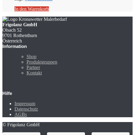
In den Warenkorb
Frigolanz GmbH
Olsach 52
9701 Rothenthurn
Österreich
Information
Shop
Produktgruppen
Partner
Kontakt
Hilfe
Impressum
Datenschutz
AGBs
© Frigolanz GmbH