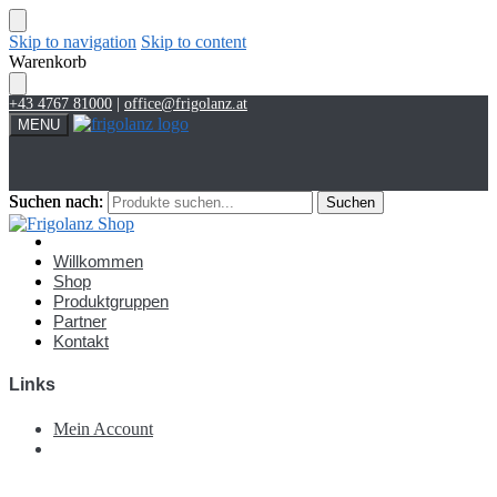
Skip to navigation
Skip to content
Warenkorb
+43 4767 81000
|
office@frigolanz.at
MENU
Suchen nach:
Suchen nach:
Suchen
Suchen
Account
Willkommen
Shop
Produktgruppen
Partner
Kontakt
Links
Mein Account
€
0,00