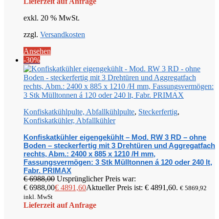
Lieferzeit auf Anfrage
exkl. 20 % MwSt.
zzgl.
Versandkosten
Ansehen
-30%
Konfiskatkühlpulte, Abfallkühlpulte
,
Steckerfertig
,
Konfiskatkühler, Abfallkühler
Konfiskatkühler eigengekühlt – Mod. RW 3 RD – ohne
Boden – steckerfertig mit 3 Drehtüren und Aggregatfach
rechts, Abm.: 2400 x 885 x 1210 /H mm,
Fassungsvermögen: 3 Stk Mülltonnen á 120 oder 240 lt,
Fabr. PRIMAX
€
6988,00
Ursprünglicher Preis war:
€ 6988,00
€
4891,60
Aktueller Preis ist: € 4891,60.
€
5869,92
inkl. MwSt
Lieferzeit auf Anfrage