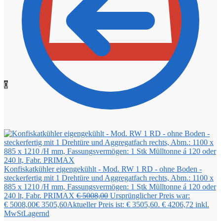
0
Konfiskatkühler eigengekühlt - Mod. RW 1 RD - ohne Boden -
steckerfertig mit 1 Drehtüre und Aggregatfach rechts, Abm.: 1100 x
885 x 1210 /H mm, Fassungsvermögen: 1 Stk Mülltonne á 120 oder
240 lt, Fabr. PRIMAX
€
5008,00
Ursprünglicher Preis war:
€ 5008,00
€
3505,60
Aktueller Preis ist: € 3505,60.
€
4206,72
inkl.
MwSt
Lagernd