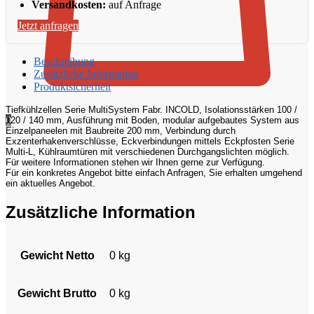
Versandkosten:
auf Anfrage
Jetzt anfragen
Beschreibung
Zusätzliche Information
Produktsicherheit
Tiefkühlzellen Serie MultiSystem Fabr. INCOLD, Isolationsstärken 100 /
0
120 / 140 mm, Ausführung mit Boden, modular aufgebautes System aus
Einzelpaneelen mit Baubreite 200 mm, Verbindung durch
Exzenterhakenverschlüsse, Eckverbindungen mittels Eckpfosten Serie
Multi-L, Kühlraumtüren mit verschiedenen Durchgangslichten möglich.
Für weitere Informationen stehen wir Ihnen gerne zur Verfügung.
Für ein konkretes Angebot bitte einfach Anfragen, Sie erhalten umgehend
ein aktuelles Angebot.
Zusätzliche Information
Gewicht Netto
0 kg
Gewicht Brutto
0 kg