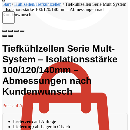
Start
/
Kühlzellen/Tiefkühlzellen
/
Tiefkühlzellen Serie Mult-System
– Isolationsstärke 100/120/140mm – Abmessungen nach
Kundenwunsch
Tiefkühlzellen Serie Mult-
€
0,00
System – Isolationsstärke
100/120/140mm –
Abmessungen nach
Kundenwunsch
Preis auf Anfrage
Lieferzeit:
auf Anfrage
Lieferung:
ab Lager in Olsach