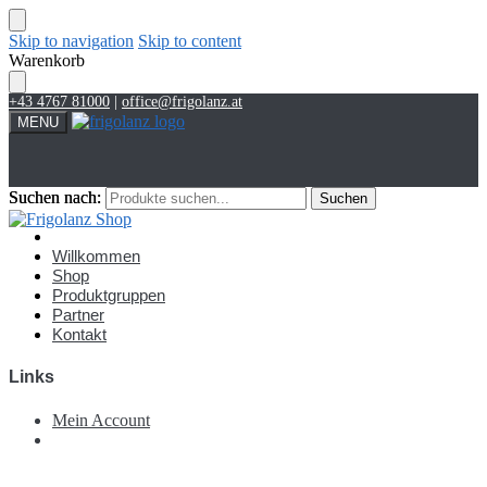
Skip to navigation
Skip to content
Warenkorb
+43 4767 81000
|
office@frigolanz.at
MENU
Suchen nach:
Suchen nach:
Suchen
Suchen
Account
Willkommen
Shop
Produktgruppen
Partner
Kontakt
Links
Mein Account
€
0,00