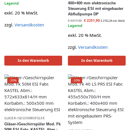
Lagernd
400×400 mm elektronische
Steuerung ESI mit eingebauter
exkl. 20 % MwSt.
Abflußpumpe DP
€
2251,90
€
3217,00
€
2702,28
inkl. MwSt
zzgl.
Versandkosten
Lagernd
exkl. 20 % MwSt.
zzgl.
Versandkosten
In den Warenkorb
In den Warenkorb
-30%
-30%
GLÄSER-/GESCHIRRSPÜLER
Gläser-/Geschirrspüler Mod. Fk
50M ESI Fabr. KASTEL Abm.: