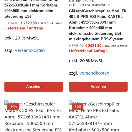
MIT PRS SYSTEM
,
572x633x814/H mm Korbabm.:
GLÄSER-/GESCHIRRSPÜLER
500×500 mm elektronische
Gläser-/Geschirrspüler Mod. Fk
Steuerung ESI
40 LS PRS ESI Fabr. KASTEL
Abm.: 455x550x700/H mm
€
2529,80
€
3614,00
€
3035,76
inkl. MwSt
Lieferzeit auf Anfrage
Korbabm.: 400×400 mm
elektronische Steuerung ESI
exkl. 20 % MwSt.
mit eingebautem PRS-System
€
2621,50
€
3745,00
€
3145,80
inkl. MwSt
zzgl.
Versandkosten
Lieferzeit auf Anfrage
exkl. 20 % MwSt.
zzgl.
Versandkosten
Ansehen
Ansehen
-30%
-30%