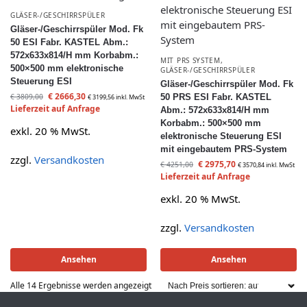
GLÄSER-/GESCHIRRSPÜLER
Gläser-/Geschirrspüler Mod. Fk
50 ESI Fabr. KASTEL Abm.:
572x633x814/H mm Korbabm.:
MIT PRS SYSTEM
,
500×500 mm elektronische
GLÄSER-/GESCHIRRSPÜLER
Steuerung ESI
Gläser-/Geschirrspüler Mod. Fk
€
2666,30
€
3809,00
50 PRS ESI Fabr. KASTEL
€
3199,56
inkl. MwSt
Lieferzeit auf Anfrage
Abm.: 572x633x814/H mm
Korbabm.: 500×500 mm
exkl. 20 % MwSt.
elektronische Steuerung ESI
mit eingebautem PRS-System
zzgl.
Versandkosten
€
2975,70
€
4251,00
€
3570,84
inkl. MwSt
Lieferzeit auf Anfrage
exkl. 20 % MwSt.
zzgl.
Versandkosten
Ansehen
Ansehen
Alle 14 Ergebnisse werden angezeigt