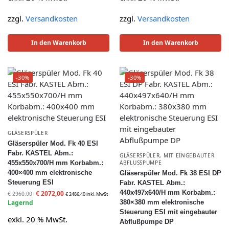
zzgl.
Versandkosten
zzgl.
Versandkosten
In den Warenkorb
In den Warenkorb
-30%
-30%
GLÄSERSPÜLER
Gläserspüler Mod. Fk 40 ESI
Fabr. KASTEL Abm.:
GLÄSERSPÜLER
,
MIT EINGEBAUTER
455x550x700/H mm Korbabm.:
ABFLUSSPUMPE
400×400 mm elektronische
Gläserspüler Mod. Fk 38 ESI DP
Steuerung ESI
Fabr. KASTEL Abm.:
440x497x640/H mm Korbabm.:
€
2072,00
€
2960,00
€
2486,40
inkl. MwSt
Lagernd
380×380 mm elektronische
Steuerung ESI mit eingebauter
exkl. 20 % MwSt.
Abflußpumpe DP