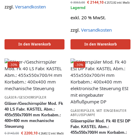
€
2144,10
€
3063,00
€
2572,92
inkl. MwSt
zzgl.
Versandkosten
Lagernd
exkl. 20 % MwSt.
zzgl.
Versandkosten
In den Warenkorb
In den Warenkorb
-30%
-30%
GLÄSER-/GESCHIRRSPÜLER
Gläser-/Geschirrspüler Mod. Fk
40 LS Fabr. KASTEL Abm.:
GLÄSERSPÜLER
,
MIT EINGEBAUTER
455x550x700/H mm Korbabm.:
ABFLUSSPUMPE
400×400 mm mechanische
Gläserspüler Mod. Fk 40 ESI DP
Steuerung
Fabr. KASTEL Abm.:
455x550x700/H mm Korbabm.:
€
2200,10
€
3143,00
€
2640,12
inkl. MwSt