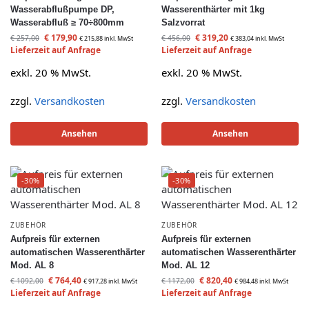
Wasserabflußpumpe DP,
Wasserenthärter mit 1kg
Wasserabfluß ≥ 70÷800mm
Salzvorrat
€
179,90
€
319,20
€
257,00
€
456,00
€
215,88
inkl. MwSt
€
383,04
inkl. MwSt
Lieferzeit auf Anfrage
Lieferzeit auf Anfrage
exkl. 20 % MwSt.
exkl. 20 % MwSt.
zzgl.
Versandkosten
zzgl.
Versandkosten
Ansehen
Ansehen
-30%
-30%
ZUBEHÖR
ZUBEHÖR
Aufpreis für externen
Aufpreis für externen
automatischen Wasserenthärter
automatischen Wasserenthärter
Mod. AL 8
Mod. AL 12
€
764,40
€
820,40
€
1092,00
€
1172,00
€
917,28
inkl. MwSt
€
984,48
inkl. MwSt
Lieferzeit auf Anfrage
Lieferzeit auf Anfrage