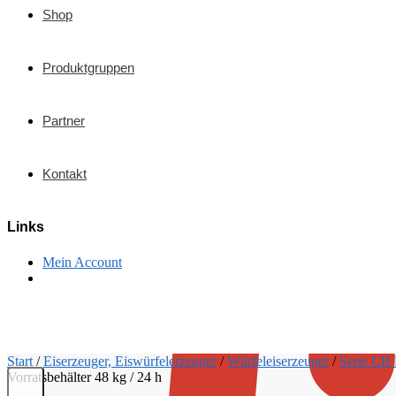
Shop
Produktgruppen
Partner
Kontakt
Links
Mein Account
€
0,00
Start
/
Eiserzeuger, Eiswürfelerzeuger
/
Würfeleiserzeuger
/
Serie CB
Vorratsbehälter 48 kg / 24 h