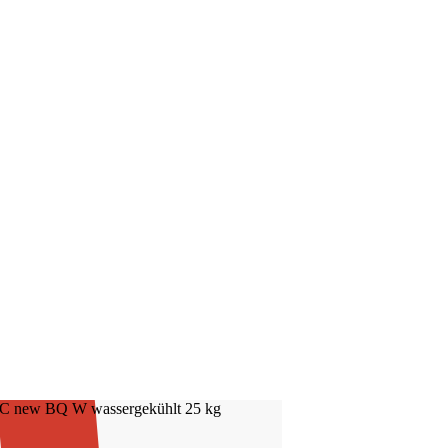
 HC new BQ W wassergekühlt 25 kg