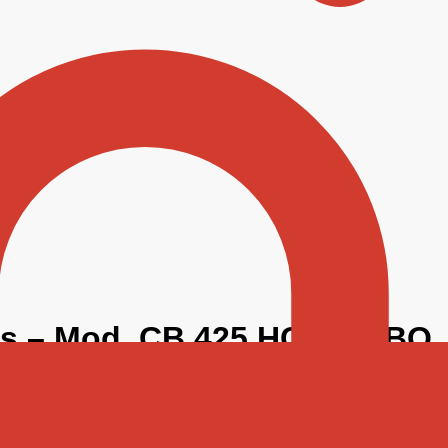
eis – Mod. CB 425 HC new BQ
sbehälter 48 kg / 24 h