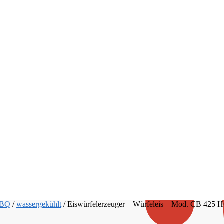
 BQ
/
wassergekühlt
/
Eiswürfelerzeuger – Würfeleis – Mod. CB 425