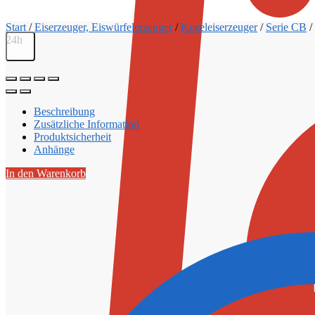
Start
/
Eiserzeuger, Eiswürfelerzeuger
/
Kegeleiserzeuger
/
Serie CB
/
24h
Beschreibung
Zusätzliche Information
Produktsicherheit
Anhänge
In den Warenkorb