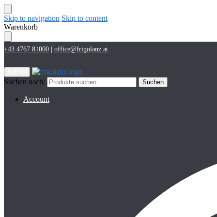
Skip to navigation
Skip to content
Warenkorb
+43 4767 81000
|
office@frigolanz.at
MENU
Suchen nach:
Suchen
Account