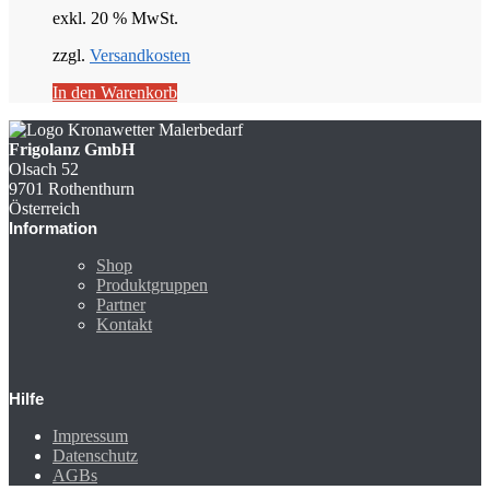
exkl. 20 % MwSt.
€ 2228,00
€ 1225,40.
zzgl.
Versandkosten
In den Warenkorb
Frigolanz GmbH
Olsach 52
9701 Rothenthurn
Österreich
Information
Shop
Produktgruppen
Partner
Kontakt
Hilfe
Impressum
Datenschutz
AGBs