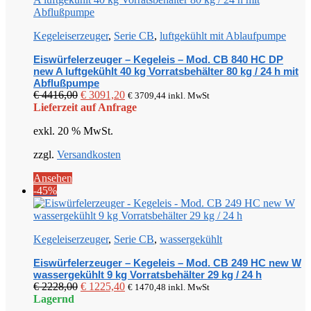
Kegeleiserzeuger
,
Serie CB
,
luftgekühlt mit Ablaufpumpe
Eiswürfelerzeuger – Kegeleis – Mod. CB 840 HC DP
new A luftgekühlt 40 kg Vorratsbehälter 80 kg / 24 h mit
Abflußpumpe
Ursprünglicher
Aktueller
€
4416,00
€
3091,20
€
3709,44
inkl. MwSt
Preis
Preis
Lieferzeit auf Anfrage
war:
ist:
exkl. 20 % MwSt.
€ 4416,00
€ 3091,20.
zzgl.
Versandkosten
Ansehen
-45%
Kegeleiserzeuger
,
Serie CB
,
wassergekühlt
Eiswürfelerzeuger – Kegeleis – Mod. CB 249 HC new W
wassergekühlt 9 kg Vorratsbehälter 29 kg / 24 h
Ursprünglicher
Aktueller
€
2228,00
€
1225,40
€
1470,48
inkl. MwSt
Preis
Preis
Lagernd
war:
ist: