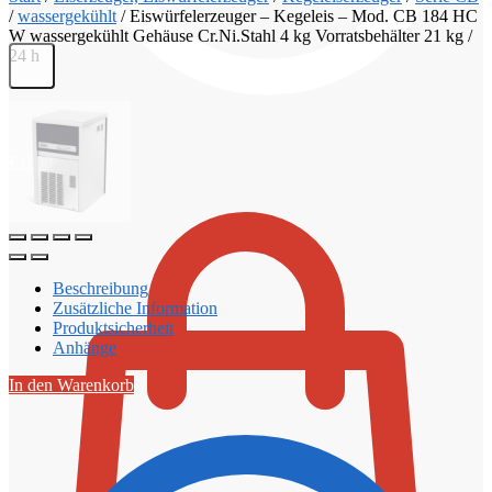
/
wassergekühlt
/
Eiswürfelerzeuger – Kegeleis – Mod. CB 184 HC
W wassergekühlt Gehäuse Cr.Ni.Stahl 4 kg Vorratsbehälter 21 kg /
24 h
€
0,00
Beschreibung
Zusätzliche Information
Produktsicherheit
Anhänge
In den Warenkorb