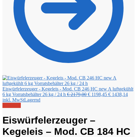
Eiswürfelerzeuger - Kegeleis - Mod. CB 246 HC new A luftgekühlt
Ursprünglicher
Aktueller
6 kg Vorratsbehälter 26 kg / 24 h
€
2179,00
€
1198,45
€
1438,14
Preis
Preis
inkl. MwSt
Lagernd
war:
ist:
Angebot!
€ 2179,00
€ 1198,45.
Eiswürfelerzeuger –
Kegeleis – Mod. CB 184 HC