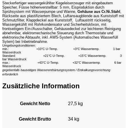
/
Steckerfertiger wassergekühlter Kegeleiserzeuger mit eingebautem
24
Speicher, Füsse höhenverstellbar: 5 mm, Eisproduktion durch
h
Sprühsystem mit Wasserpumpe und Wanne,
Gehäuse aus Cr.Ni.Stahl
,
Rückseite aus plastifiziertem Blech, Luftansaugblende aus Kunststoff mit
Menge
Schmutzfilter, Klappdeckel aus Kunststoff, Luftaustritt rückseitig,
Wassergekühlt mit Rohrkondensator und Sicherheitsklixon, mit
frontseitigem Ein-/Ausschalter, Gehäusedeckel zur leichteren Reinigung
abnehmbar, elektromechanische Steuerung durch Thermostate und
elektronische Abtauuhr, inkl. AWS-System (Automatisches Wasserfüll
Sytem) bei Inbetriebnahme.
Umgebungskonditionen:
min.:
+10°C U-Temp.
+3°C Wassertemp.
1 bar
Wasserdruck
Standard:
+21°C U-Temp.
+15°C Wassertemp.
3
bar Wasserdruck
max.:
+43°C U-Temp.
+32°C Wassertemp.
6 bar
Wasserdruck
gegebenfalls bauseitiges Wasserenthärtungssystem / Entkalkungsvorrichtung
erforderlich
Zusätzliche Information
Gewicht Netto
27,5 kg
Gewicht Brutto
34 kg