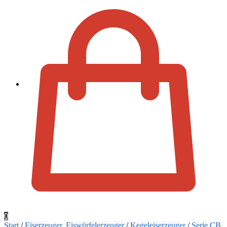
Zur Kassa
0
Start
/
Eiserzeuger, Eiswürfelerzeuger
/
Kegeleiserzeuger
/
Serie CB