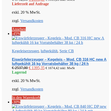
Preis
Preis
Lieferzeit auf Anfrage
war:
ist:
exkl. 20 % MwSt.
€ 3792,00
€ 2654,40.
zzgl.
Versandkosten
Ansehen
-45%
Kegeleiserzeuger
,
luftgekühlt
,
Serie CB
Eiswürfelerzeuger – Kegeleis – Mod. CB 316 HC new A
luftgekühlt 16 kg Vorratsbehälter 38 kg / 24 h
Ursprünglicher
Aktueller
€
2537,00
€
1395,35
€
1674,42
inkl. MwSt
Preis
Preis
Lagernd
war:
ist:
exkl. 20 % MwSt.
€ 2537,00
€ 1395,35.
zzgl.
Versandkosten
In den Warenkorb
-30%