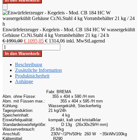
In den Warenkorb
Kegeleis
€ 1991,00
€ 1095,05.
-
Add
Mod.
to
CB
Cart
184
Eiswürfelerzeuger - Kegeleis - Mod. CB 184 HC W wassergekühlt
HC
Gehäuse Cr.Ni.Stahl 4 kg Vorratsbehälter 21 kg / 24 h
W
Ursprünglicher
Aktueller
€
1991,00
€
1095,05
€
1314,06
inkl. MwSt
Lagernd
wassergekühlt
Eiswürfelerzeuger
Preis
Preis
Gehäuse
-
war:
ist:
In den Warenkorb
Cr.Ni.Stahl
Kegeleis
€ 1991,00
€ 1095,05.
4
-
Beschreibung
kg
Mod.
Zusätzliche Information
Vorratsbehälter
CB
Produktsicherheit
21
184
Anhänge
kg
HC
/
W
Fabr. BREMA
24
wassergekühlt
Abm. ohne Füsse:
355 x 404 x 590 /H mm
h
Abm. mit Füssen max.:
355 x 404 x 595 /H mm
Gehäuse
Menge
Kühlung:
Wassergekühlt, Steckerfertig
Cr.Ni.Stahl
Tagesproduktion:
21 kg/24h
4
Speicherinhalt:
4 kg
kg
Eiswürfelqualität:
kompakt, kalt und kristallklar
Vorratsbehälter
Standardeiswürfelgröße:
D 13g (26x30x29/H mm)
Wasserverbrauch:
25 lt/kg
21
Anschluß:
230V~/1Ph/50Hz 260 W ~35kWh/100kg
kg
Kältemittel:
R290