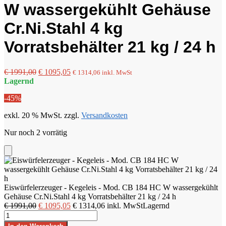
W wassergekühlt Gehäuse
Cr.Ni.Stahl 4 kg
Vorratsbehälter 21 kg / 24 h
Ursprünglicher
Aktueller
€
1991,00
€
1095,05
€
1314,06
inkl. MwSt
Preis
Preis
Lagernd
war:
ist:
-45%
€ 1991,00
€ 1095,05.
exkl. 20 % MwSt.
zzgl.
Versandkosten
Nur noch 2 vorrätig
Add
to
Cart
Eiswürfelerzeuger - Kegeleis - Mod. CB 184 HC W wassergekühlt
Gehäuse Cr.Ni.Stahl 4 kg Vorratsbehälter 21 kg / 24 h
Ursprünglicher
Aktueller
€
1991,00
€
1095,05
€
1314,06
inkl. MwSt
Lagernd
Eiswürfelerzeuger
Preis
Preis
-
war:
ist: