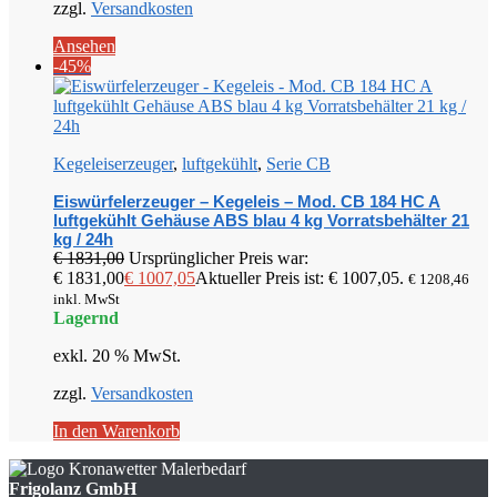
zzgl.
Versandkosten
Ansehen
-45%
Kegeleiserzeuger
,
luftgekühlt
,
Serie CB
Eiswürfelerzeuger – Kegeleis – Mod. CB 184 HC A
luftgekühlt Gehäuse ABS blau 4 kg Vorratsbehälter 21
kg / 24h
€
1831,00
Ursprünglicher Preis war:
€ 1831,00
€
1007,05
Aktueller Preis ist: € 1007,05.
€
1208,46
inkl. MwSt
Lagernd
exkl. 20 % MwSt.
zzgl.
Versandkosten
In den Warenkorb
Frigolanz GmbH