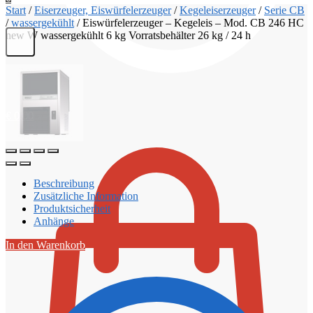
Start
/
Eiserzeuger, Eiswürfelerzeuger
/
Kegeleiserzeuger
/
Serie CB
/
wassergekühlt
/
Eiswürfelerzeuger – Kegeleis – Mod. CB 246 HC
new W wassergekühlt 6 kg Vorratsbehälter 26 kg / 24 h
€
0,00
Beschreibung
Zusätzliche Information
Produktsicherheit
Anhänge
In den Warenkorb