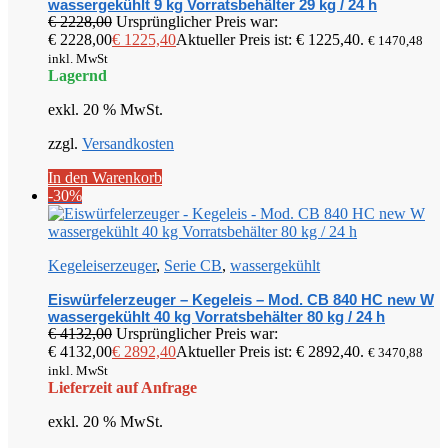
wassergekühlt 9 kg Vorratsbehälter 29 kg / 24 h
€
2228,00
Ursprünglicher Preis war:
€ 2228,00
€
1225,40
Aktueller Preis ist: € 1225,40.
€
1470,48
inkl. MwSt
Lagernd
exkl. 20 % MwSt.
zzgl.
Versandkosten
In den Warenkorb
-30%
Kegeleiserzeuger
,
Serie CB
,
wassergekühlt
Eiswürfelerzeuger – Kegeleis – Mod. CB 840 HC new W
wassergekühlt 40 kg Vorratsbehälter 80 kg / 24 h
€
4132,00
Ursprünglicher Preis war:
€ 4132,00
€
2892,40
Aktueller Preis ist: € 2892,40.
€
3470,88
inkl. MwSt
Lieferzeit auf Anfrage
exkl. 20 % MwSt.