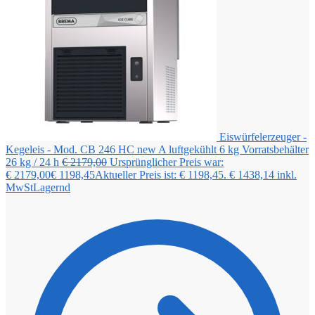
Eiswürfelerzeuger -
Kegeleis - Mod. CB 246 HC new A luftgekühlt 6 kg Vorratsbehälter
26 kg / 24 h
€
2179,00
Ursprünglicher Preis war:
€ 2179,00
€
1198,45
Aktueller Preis ist: € 1198,45.
€
1438,14
inkl.
MwSt
Lagernd