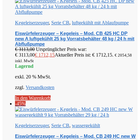
Kegeleiserzeuger
,
Serie CB
,
luftgekühlt mit Ablaufpumpe
Eiswürfelerzeuger – Kegeleis – Mod. CB 425 HC DP
new A luftgekühlt 25 kg Vorratsbehälter 48 kg / 24 h mit
Abflußpumpe
€
3113,00
Ursprünglicher Preis war:
€ 3113,00
€
1712,15
Aktueller Preis ist: € 1712,15.
€
2054,58
inkl. MwSt
Lagernd
exkl. 20 % MwSt.
zzgl.
Versandkosten
In den Warenkorb
-45%
Kegeleiserzeuger
,
Serie CB
,
wassergekühlt
Eiswürfelerzeuger – Kegeleis – Mod. CB 249 HC new W