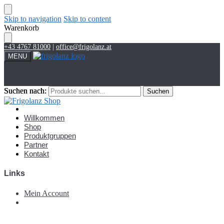
Skip to navigation
Skip to content
Warenkorb
+43 4767 81000
|
office@frigolanz.at
MENU
Suchen nach:
Suchen nach:
Suchen
Suchen
Account
Willkommen
Shop
Produktgruppen
Partner
Kontakt
Links
Mein Account
€
0,00