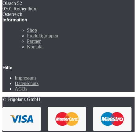
Olsach 52
9701 Rothenthurn
Österreich
Information
Shop
Produktgruppen
Partner
Kontakt
Hilfe
Impressum
Datenschutz
AGBs
© Frigolanz GmbH