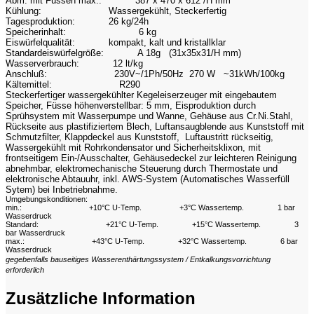
Abm. mit Füssen max.:
387 x 470 x 612 /H mm
Kühlung:
Wassergekühlt, Steckerfertig
Tagesproduktion:
26 kg/24h
Speicherinhalt:
6 kg
Eiswürfelqualität:
kompakt, kalt und kristallklar
Standardeiswürfelgröße:
A 18g (31x35x31/H mm)
Wasserverbrauch:
12 lt/kg
Anschluß:
230V~/1Ph/50Hz 270 W ~31kWh/100kg
Kältemittel:
R290
Steckerfertiger wassergekühlter Kegeleiserzeuger mit eingebautem
Speicher, Füsse höhenverstellbar: 5 mm, Eisproduktion durch
Sprühsystem mit Wasserpumpe und Wanne, Gehäuse aus Cr.Ni.Stahl,
Rückseite aus plastifiziertem Blech, Luftansaugblende aus Kunststoff mit
Schmutzfilter, Klappdeckel aus Kunststoff, Luftaustritt rückseitig,
Wassergekühlt mit Rohrkondensator und Sicherheitsklixon, mit
frontseitigem Ein-/Ausschalter, Gehäusedeckel zur leichteren Reinigung
abnehmbar, elektromechanische Steuerung durch Thermostate und
elektronische Abtauuhr, inkl. AWS-System (Automatisches Wasserfüll
Sytem) bei Inbetriebnahme.
Umgebungskonditionen:
min.:
+10°C U-Temp.
+3°C Wassertemp.
1 bar
Wasserdruck
Standard:
+21°C U-Temp.
+15°C Wassertemp.
3
bar Wasserdruck
max.:
+43°C U-Temp.
+32°C Wassertemp.
6 bar
Wasserdruck
gegebenfalls bauseitiges Wasserenthärtungssystem / Entkalkungsvorrichtung
erforderlich
Zusätzliche Information