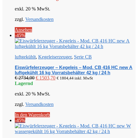
war:
ist:
exkl. 20 % MwSt.
€ 2853,00
€ 1569,15.
zzgl.
Versandkosten
Ansehen
-45%
luftgekühlt
,
Kegeleiserzeuger
,
Serie CB
Eiswürfelerzeuger – Kegeleis – Mod. CB 416 HC new A
luftgekühlt 16 kg Vorratsbehälter 42 kg / 24 h
Ursprünglicher
Aktueller
€
2734,00
€
1503,70
€
1804,44
inkl. MwSt
Preis
Preis
Lagernd
war:
ist:
exkl. 20 % MwSt.
€ 2734,00
€ 1503,70.
zzgl.
Versandkosten
In den Warenkorb
-45%