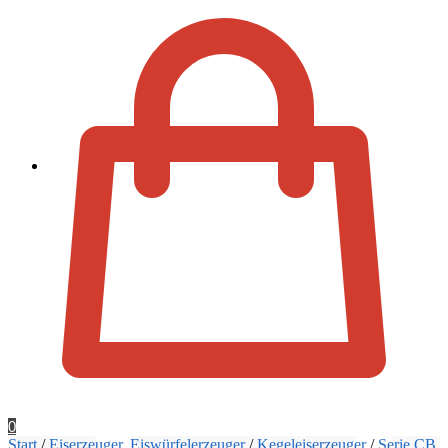
Zur Kassa
0
Start
/
Eiserzeuger, Eiswürfelerzeuger
/
Kegeleiserzeuger
/
Serie CB