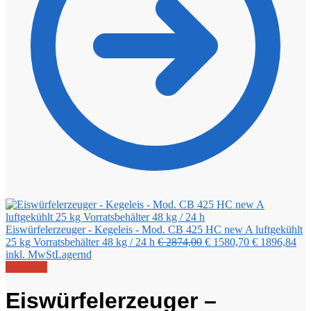
Eiswürfelerzeuger - Kegeleis - Mod. CB 425 HC new A luftgekühlt
Ursprünglicher
Aktueller
25 kg Vorratsbehälter 48 kg / 24 h
€
2874,00
€
1580,70
€
1896,84
Preis
Preis
inkl. MwSt
Lagernd
war:
ist:
Angebot!
€ 2874,00
€ 1580,70.
Eiswürfelerzeuger –