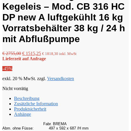
Kegeleis – Mod. CB 316 HC
DP new A luftgekühlt 16 kg
Vorratsbehälter 38 kg / 24 h
mit Abflußpumpe
Ursprünglicher
Aktueller
€
2755,00
€
1515,25
€
1818,30
inkl. MwSt
Preis
Preis
Lieferzeit auf Anfrage
war:
ist:
-45%
€ 2755,00
€ 1515,25.
exkl. 20 % MwSt.
zzgl.
Versandkosten
Nicht vorrätig
Beschreibung
Zusätzliche Information
Produktsicherheit
Anhänge
Fabr. BREMA
Abm. ohne Füsse:
497 x 592 x 687 /H mm