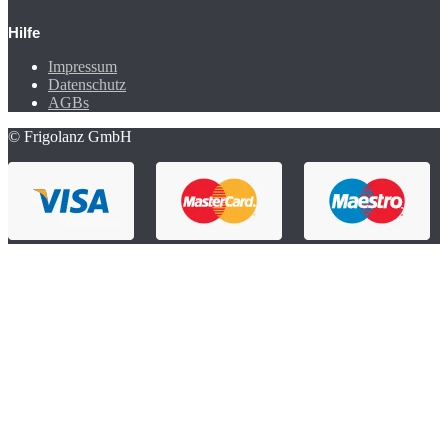
Hilfe
Impressum
Datenschutz
AGBs
© Frigolanz GmbH