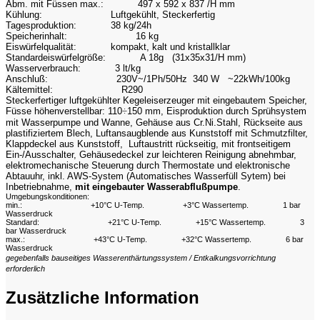
Abm. mit Füssen max.:
497 x 592 x 837 /H mm
Kühlung:
Luftgekühlt, Steckerfertig
Tagesproduktion:
38 kg/24h
Speicherinhalt:
16 kg
Eiswürfelqualität:
kompakt, kalt und kristallklar
Standardeiswürfelgröße:
A 18g (31x35x31/H mm)
Wasserverbrauch:
3 lt/kg
Anschluß:
230V~/1Ph/50Hz 340 W ~22kWh/100kg
Kältemittel:
R290
Steckerfertiger luftgekühlter Kegeleiserzeuger mit eingebautem Speicher,
Füsse höhenverstellbar: 110
÷
150 mm, Eisproduktion durch Sprühsystem
mit Wasserpumpe und Wanne, Gehäuse aus Cr.Ni.Stahl, Rückseite aus
plastifiziertem Blech, Luftansaugblende aus Kunststoff mit Schmutzfilter,
Klappdeckel aus Kunststoff, Luftaustritt rückseitig, mit frontseitigem
Ein-/Ausschalter, Gehäusedeckel zur leichteren Reinigung abnehmbar,
elektromechanische Steuerung durch Thermostate und elektronische
Abtauuhr, inkl. AWS-System (Automatisches Wasserfüll Sytem) bei
Inbetriebnahme,
mit eingebauter Wasserabflußpumpe
.
Umgebungskonditionen:
min.:
+10°C U-Temp.
+3°C Wassertemp.
1 bar
Wasserdruck
Standard:
+21°C U-Temp.
+15°C Wassertemp.
3
bar Wasserdruck
max.:
+43°C U-Temp.
+32°C Wassertemp.
6 bar
Wasserdruck
gegebenfalls bauseitiges Wasserenthärtungssystem / Entkalkungsvorrichtung
erforderlich
Zusätzliche Information