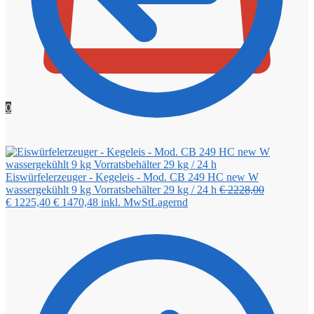
0
Eiswürfelerzeuger - Kegeleis - Mod. CB 249 HC new W
Ursprüngli
wassergekühlt 9 kg Vorratsbehälter 29 kg / 24 h
€
2228,00
Aktueller
Preis
€
1225,40
€
1470,48
inkl. MwSt
Lagernd
Preis
war:
ist:
€ 2228,00
€ 1225,40.