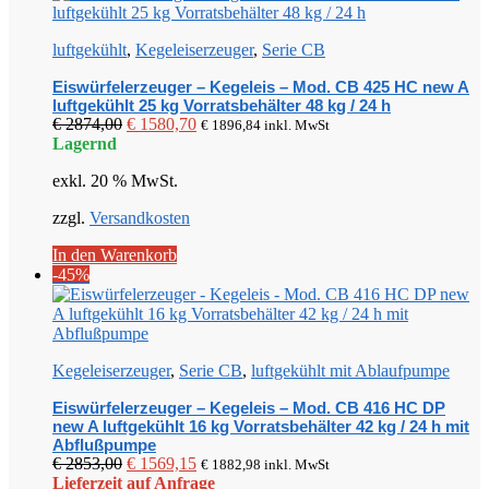
luftgekühlt
,
Kegeleiserzeuger
,
Serie CB
Eiswürfelerzeuger – Kegeleis – Mod. CB 425 HC new A
luftgekühlt 25 kg Vorratsbehälter 48 kg / 24 h
Ursprünglicher
Aktueller
€
2874,00
€
1580,70
€
1896,84
inkl. MwSt
Preis
Preis
Lagernd
war:
ist:
exkl. 20 % MwSt.
€ 2874,00
€ 1580,70.
zzgl.
Versandkosten
In den Warenkorb
-45%
Kegeleiserzeuger
,
Serie CB
,
luftgekühlt mit Ablaufpumpe
Eiswürfelerzeuger – Kegeleis – Mod. CB 416 HC DP
new A luftgekühlt 16 kg Vorratsbehälter 42 kg / 24 h mit
Abflußpumpe
Ursprünglicher
Aktueller
€
2853,00
€
1569,15
€
1882,98
inkl. MwSt
Preis
Preis
Lieferzeit auf Anfrage