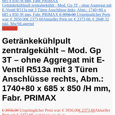
Getränkekühlpult zentralgekühlt - Mod. Gp 3T - ohne Aggregat mit
E-Ventil R513a mit 3 Türen Anschlüsse links, Abm.: 1740+80 x
685 x 850 /H mm, Fabr. PRIMAX
€
3956,00
Ursprünglicher Preis
war: € 3956,00
€
2373,60
Aktueller Preis ist: € 2373,60.
€
2848,32
inkl. MwSt
Lagernd
Angebot!
Getränkekühlpult
zentralgekühlt – Mod. Gp
3T – ohne Aggregat mit E-
Ventil R513a mit 3 Türen
Anschlüsse rechts, Abm.:
1740+80 x 685 x 850 /H mm,
Fabr. PRIMAX
€
3956,00
Ursprünglicher Preis war: € 3956,00
€
2373,60
Aktueller
Preis ist: € 2373,60.