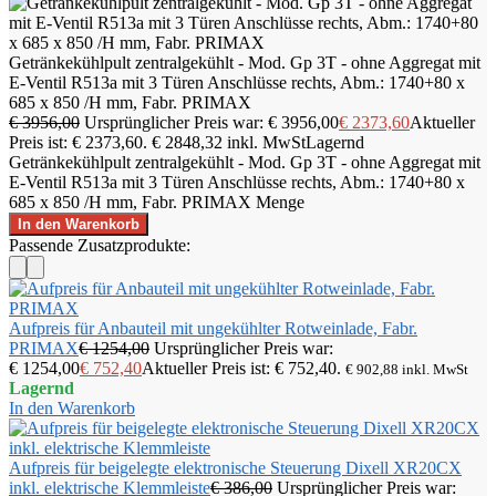
Getränkekühlpult zentralgekühlt - Mod. Gp 3T - ohne Aggregat mit
E-Ventil R513a mit 3 Türen Anschlüsse rechts, Abm.: 1740+80 x
685 x 850 /H mm, Fabr. PRIMAX
€
3956,00
Ursprünglicher Preis war: € 3956,00
€
2373,60
Aktueller
Preis ist: € 2373,60.
€
2848,32
inkl. MwSt
Lagernd
Getränkekühlpult zentralgekühlt - Mod. Gp 3T - ohne Aggregat mit
E-Ventil R513a mit 3 Türen Anschlüsse rechts, Abm.: 1740+80 x
685 x 850 /H mm, Fabr. PRIMAX Menge
In den Warenkorb
Passende Zusatzprodukte:
Aufpreis für Anbauteil mit ungekühlter Rotweinlade, Fabr.
PRIMAX
€
1254,00
Ursprünglicher Preis war:
€ 1254,00
€
752,40
Aktueller Preis ist: € 752,40.
€
902,88
inkl. MwSt
Lagernd
In den Warenkorb
Aufpreis für beigelegte elektronische Steuerung Dixell XR20CX
inkl. elektrische Klemmleiste
€
386,00
Ursprünglicher Preis war: