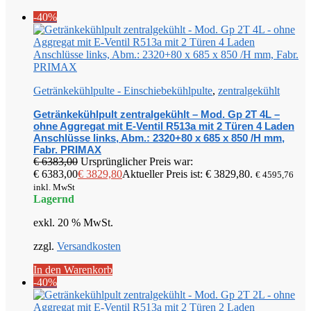
-40%
Getränkekühlpulte - Einschiebekühlpulte
,
zentralgekühlt
Getränkekühlpult zentralgekühlt – Mod. Gp 2T 4L –
ohne Aggregat mit E-Ventil R513a mit 2 Türen 4 Laden
Anschlüsse links, Abm.: 2320+80 x 685 x 850 /H mm,
Fabr. PRIMAX
€
6383,00
Ursprünglicher Preis war:
€ 6383,00
€
3829,80
Aktueller Preis ist: € 3829,80.
€
4595,76
inkl. MwSt
Lagernd
exkl. 20 % MwSt.
zzgl.
Versandkosten
In den Warenkorb
-40%