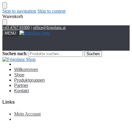
Skip to navigation
Skip to content
Warenkorb
+43 4767 81000
|
office@frigolanz.at
MENU
Suchen nach:
Suchen nach:
Suchen
Suchen
Account
Willkommen
Shop
Produktgruppen
Partner
Kontakt
Links
Mein Account
€
0,00