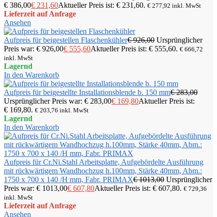
€ 386,00
€
231,60
Aktueller Preis ist: € 231,60.
€
277,92
inkl. MwSt
Lieferzeit auf Anfrage
Ansehen
Aufpreis für beigestellen Flaschenkühler
€
926,00
Ursprünglicher
Preis war: € 926,00
€
555,60
Aktueller Preis ist: € 555,60.
€
666,72
inkl. MwSt
Lagernd
In den Warenkorb
Aufpreis für beigestellte Installationsblende b. 150 mm
€
283,00
Ursprünglicher Preis war: € 283,00
€
169,80
Aktueller Preis ist:
€ 169,80.
€
203,76
inkl. MwSt
Lagernd
In den Warenkorb
Aufpreis für Cr.Ni.Stahl Arbeitsplatte, Aufgebördelte Ausführung
mit rückwärtigem Wandhochzug h.100mm, Stärke 40mm, Abm.:
1750 x 700 x 140 /H mm, Fabr. PRIMAX
€
1013,00
Ursprünglicher
Preis war: € 1013,00
€
607,80
Aktueller Preis ist: € 607,80.
€
729,36
inkl. MwSt
Lieferzeit auf Anfrage
Ansehen