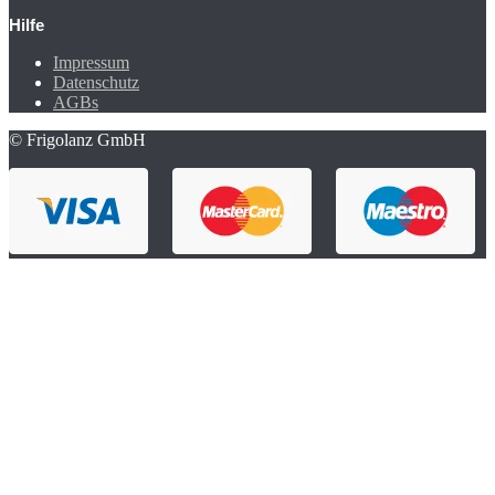
Hilfe
Impressum
Datenschutz
AGBs
© Frigolanz GmbH