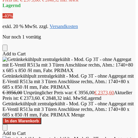
€
2848,32
inkl. MwSt
Lagernd
-40%
exkl. 20 % MwSt.
zzgl.
Versandkosten
Nur noch 1 vorrätig
Add to Cart
Getränkekühlpult zentralgekühlt - Mod. Gp 3T - ohne Aggregat mit
E-Ventil R513a mit 3 Türen Anschlüsse rechts, Abm.: 1740+80 x
685 x 850 /H mm, Fabr. PRIMAX
€
3956,00
Ursprünglicher Preis war: € 3956,00
€
2373,60
Aktueller
Preis ist: € 2373,60.
€
2848,32
inkl. MwSt
Lagernd
Getränkekühlpult zentralgekühlt - Mod. Gp 3T - ohne Aggregat mit
E-Ventil R513a mit 3 Türen Anschlüsse rechts, Abm.: 1740+80 x
685 x 850 /H mm, Fabr. PRIMAX Menge
In den Warenkorb
Add to Cart