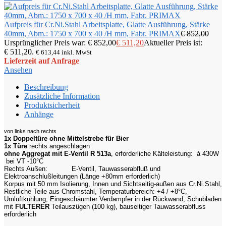
Aufpreis für Cr.Ni.Stahl Arbeitsplatte, Glatte Ausführung, Stärke
40mm, Abm.: 1750 x 700 x 40 /H mm, Fabr. PRIMAX
€
852,00
Ursprünglicher Preis war: € 852,00
€
511,20
Aktueller Preis ist:
€ 511,20.
€
613,44
inkl. MwSt
Lieferzeit auf Anfrage
Ansehen
Beschreibung
Zusätzliche Information
Produktsicherheit
Anhänge
von links nach rechts
1x Doppeltüre ohne Mittelstrebe für Bier
1x Türe
rechts angeschlagen
ohne Aggregat mit E-Ventil R 513a
, erforderliche Kälteleistung: á 430W
bei VT -10°C
Rechts Außen:
E-Ventil, Tauwasserabfluß und
Elektroanschlußleitungen (Länge +80mm erforderlich)
Korpus mit 50 mm Isolierung, Innen und Sichtseitig-außen aus Cr.Ni.Stahl,
Restliche Teile aus Chromstahl, Temperaturbereich: +4 / +8°C,
Umluftkühlung, Eingeschäumter Verdampfer in der Rückwand, Schubladen
mit
FULTERER
Teilauszügen (100 kg), bauseitiger Tauwasserabfluss
erforderlich