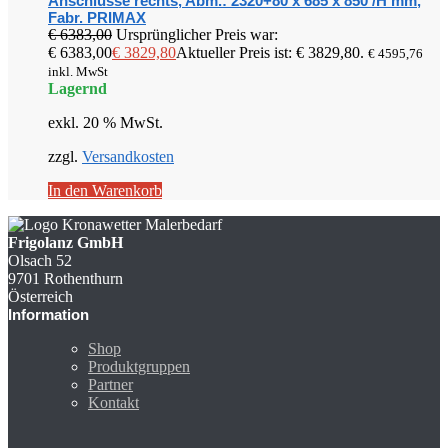
Anschlüsse rechts, Abm.: 2320+80 x 685 x 850 /H mm,
Fabr. PRIMAX
€
6383,00
Ursprünglicher Preis war:
€ 6383,00
€
3829,80
Aktueller Preis ist: € 3829,80.
€
4595,76
inkl. MwSt
Lagernd
exkl. 20 % MwSt.
zzgl.
Versandkosten
In den Warenkorb
Frigolanz GmbH
Olsach 52
9701 Rothenthurn
Österreich
Information
Shop
Produktgruppen
Partner
Kontakt