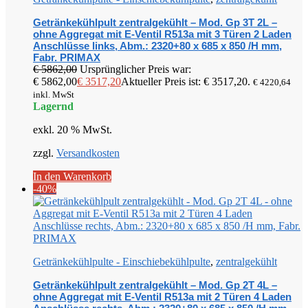
Getränkekühlpult zentralgekühlt – Mod. Gp 3T 2L –
ohne Aggregat mit E-Ventil R513a mit 3 Türen 2 Laden
Anschlüsse links, Abm.: 2320+80 x 685 x 850 /H mm,
Fabr. PRIMAX
€
5862,00
Ursprünglicher Preis war:
€ 5862,00
€
3517,20
Aktueller Preis ist: € 3517,20.
€
4220,64
inkl. MwSt
Lagernd
exkl. 20 % MwSt.
zzgl.
Versandkosten
In den Warenkorb
-40%
Getränkekühlpulte - Einschiebekühlpulte
,
zentralgekühlt
Getränkekühlpult zentralgekühlt – Mod. Gp 2T 4L –
ohne Aggregat mit E-Ventil R513a mit 2 Türen 4 Laden