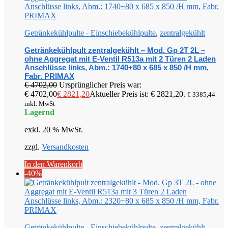
Getränkekühlpulte - Einschiebekühlpulte
,
zentralgekühlt
Getränkekühlpult zentralgekühlt – Mod. Gp 2T 2L –
ohne Aggregat mit E-Ventil R513a mit 2 Türen 2 Laden
Anschlüsse links, Abm.: 1740+80 x 685 x 850 /H mm,
Fabr. PRIMAX
€
4702,00
Ursprünglicher Preis war:
€ 4702,00
€
2821,20
Aktueller Preis ist: € 2821,20.
€
3385,44
inkl. MwSt
Lagernd
exkl. 20 % MwSt.
zzgl.
Versandkosten
In den Warenkorb
-40%
Getränkekühlpulte - Einschiebekühlpulte
,
zentralgekühlt