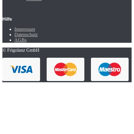
Hilfe
Impressum
Datenschutz
AGBs
© Frigolanz GmbH