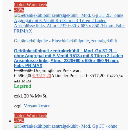
In den Warenkorb
-40%
Getränkekühlpulte - Einschiebekühlpulte
,
zentralgekühlt
Getränkekühlpult zentralgekühlt – Mod. Gp 3T 2L –
ohne Aggregat mit E-Ventil R513a mit 3 Türen 2 Laden
Anschlüsse links, Abm.: 2320+80 x 685 x 850 /H mm,
Fabr. PRIMAX
€
5862,00
Ursprünglicher Preis war:
€ 5862,00
€
3517,20
Aktueller Preis ist: € 3517,20.
€
4220,64
inkl. MwSt
Lagernd
exkl. 20 % MwSt.
zzgl.
Versandkosten
In den Warenkorb
-40%