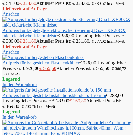
€ 541,00
€
324,60
Aktueller Preis ist: € 324,60.
€
389,52
inkl. MwSt
Lieferzeit auf Anfrage
Ansehen
Aufpreis für beigelegte elektronische Steuerung Dixell XR20CX
inkl. elektrische Klemmleiste
€
386,00
Ursprünglicher Preis war:
€ 386,00
€
231,60
Aktueller Preis ist: € 231,60.
€
277,92
inkl. MwSt
Lieferzeit auf Anfrage
Ansehen
Aufpreis für beigestellen Flaschenkühler
€
926,00
Ursprünglicher
Preis war: € 926,00
€
555,60
Aktueller Preis ist: € 555,60.
€
666,72
inkl. MwSt
Lagernd
In den Warenkorb
Aufpreis für beigestellte Installationsblende b. 150 mm
€
283,00
Ursprünglicher Preis war: € 283,00
€
169,80
Aktueller Preis ist:
€ 169,80.
€
203,76
inkl. MwSt
Lagernd
In den Warenkorb