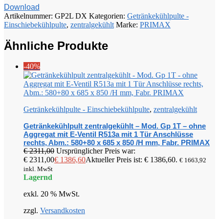
Download
Artikelnummer:
GP2L DX
Kategorien:
Getränkekühlpulte -
Einschiebekühlpulte
,
zentralgekühlt
Marke:
PRIMAX
Ähnliche Produkte
-40%
Getränkekühlpulte - Einschiebekühlpulte
,
zentralgekühlt
Getränkekühlpult zentralgekühlt – Mod. Gp 1T – ohne
Aggregat mit E-Ventil R513a mit 1 Tür Anschlüsse
rechts, Abm.: 580+80 x 685 x 850 /H mm, Fabr. PRIMAX
€
2311,00
Ursprünglicher Preis war:
€ 2311,00
€
1386,60
Aktueller Preis ist: € 1386,60.
€
1663,92
inkl. MwSt
Lagernd
exkl. 20 % MwSt.
zzgl.
Versandkosten