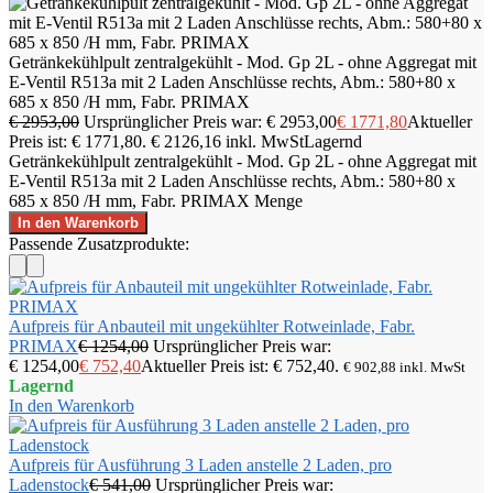
Getränkekühlpult zentralgekühlt - Mod. Gp 2L - ohne Aggregat mit
E-Ventil R513a mit 2 Laden Anschlüsse rechts, Abm.: 580+80 x
685 x 850 /H mm, Fabr. PRIMAX
€
2953,00
Ursprünglicher Preis war: € 2953,00
€
1771,80
Aktueller
Preis ist: € 1771,80.
€
2126,16
inkl. MwSt
Lagernd
Getränkekühlpult zentralgekühlt - Mod. Gp 2L - ohne Aggregat mit
E-Ventil R513a mit 2 Laden Anschlüsse rechts, Abm.: 580+80 x
685 x 850 /H mm, Fabr. PRIMAX Menge
In den Warenkorb
Passende Zusatzprodukte:
Aufpreis für Anbauteil mit ungekühlter Rotweinlade, Fabr.
PRIMAX
€
1254,00
Ursprünglicher Preis war:
€ 1254,00
€
752,40
Aktueller Preis ist: € 752,40.
€
902,88
inkl. MwSt
Lagernd
In den Warenkorb
Aufpreis für Ausführung 3 Laden anstelle 2 Laden, pro
Ladenstock
€
541,00
Ursprünglicher Preis war: