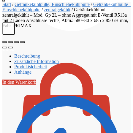
Start
/
Getränkekühlpulte, Einschiebekühlpulte
/
Getränkekühlpulte -
Einschiebekühlpulte
/
zentralgekühlt
/
Getränkekühlpult
zentralgekühlt – Mod. Gp 2L – ohne Aggregat mit E-Ventil R513a
mit 2 Laden Anschlüsse rechts, Abm.: 580+80 x 685 x 850 /H mm,
Fabr. PRIMAX
€
0,00
Beschreibung
Zusätzliche Information
Produktsicherheit
Anhänge
In den Warenkorb