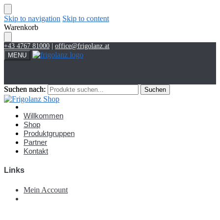
Skip to navigation
Skip to content
Warenkorb
+43 4767 81000
|
office@frigolanz.at
MENU
Suchen nach:
Suchen nach:
Suchen
Suchen
Account
Willkommen
Shop
Produktgruppen
Partner
Kontakt
Links
Mein Account
€
0,00