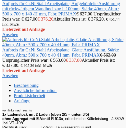
Aufpreis für Cr.Ni.Stahl Arbeitsplatte, Aufgebördelte Ausführung
mit rückwärtigem Wandhochzug h.100mm, Stärke 40mm, Abm.:
590 x 700 x 140 /H mm, Fabr. PRIMAX
€
627,00
Ursprünglicher
Preis war: € 627,00
€
376,20
Aktueller Preis ist: € 376,20.
€
451,44
inkl. MwSt
Lieferzeit auf Anfrage
Ansehen
Aufpreis für Cr.Ni.Stahl Arbeitsplatte, Glatte Ausführung, Stärke
40mm, Abm.: 590 x 700 x 40 /H mm, Fabr. PRIMAX
€
563,00
Ursprünglicher Preis war: € 563,00
€
337,80
Aktueller Preis ist:
€ 337,80.
€
405,36
inkl. MwSt
Lieferzeit auf Anfrage
Ansehen
Beschreibung
Zusätzliche Information
Produktsicherheit
Anhänge
von links nach rechts
1x Ladenstock mit 2 Laden (oben 2/5 – unten 3/5)
ohne Aggregat mit E-Ventil R 513a
, erforderliche Kälteleistung: á 380W
bei VT -10°C
Rechts Außen:
E-Ventil, Tauwasserabfluß und