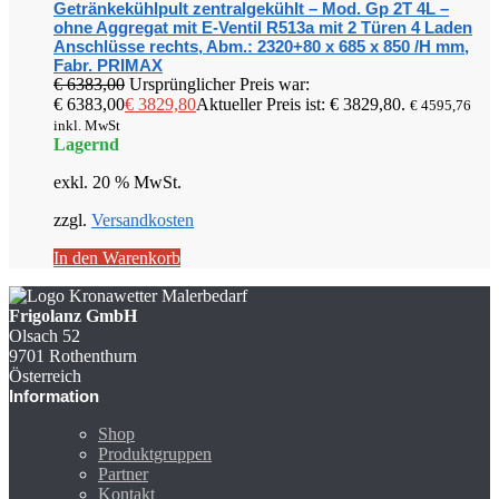
Getränkekühlpult zentralgekühlt – Mod. Gp 2T 4L –
ohne Aggregat mit E-Ventil R513a mit 2 Türen 4 Laden
Anschlüsse rechts, Abm.: 2320+80 x 685 x 850 /H mm,
Fabr. PRIMAX
€
6383,00
Ursprünglicher Preis war:
€ 6383,00
€
3829,80
Aktueller Preis ist: € 3829,80.
€
4595,76
inkl. MwSt
Lagernd
exkl. 20 % MwSt.
zzgl.
Versandkosten
In den Warenkorb
Frigolanz GmbH
Olsach 52
9701 Rothenthurn
Österreich
Information
Shop
Produktgruppen
Partner
Kontakt