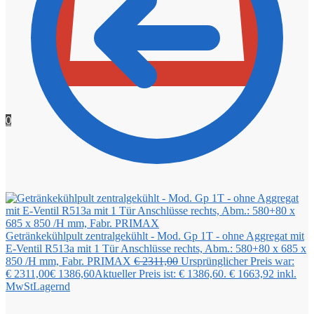
0
Getränkekühlpult zentralgekühlt - Mod. Gp 1T - ohne Aggregat mit
E-Ventil R513a mit 1 Tür Anschlüsse rechts, Abm.: 580+80 x 685 x
850 /H mm, Fabr. PRIMAX
€
2311,00
Ursprünglicher Preis war:
€ 2311,00
€
1386,60
Aktueller Preis ist: € 1386,60.
€
1663,92
inkl.
MwSt
Lagernd