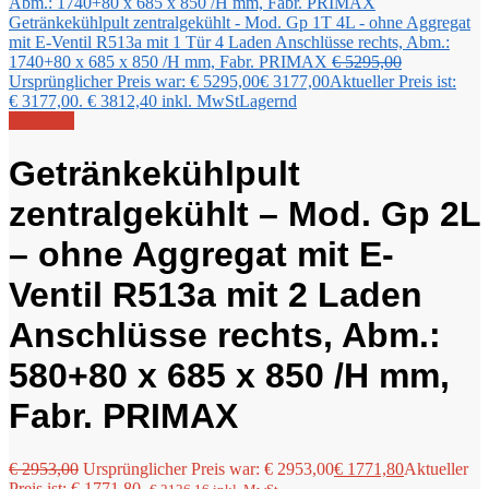
Getränkekühlpult zentralgekühlt - Mod. Gp 1T 4L - ohne Aggregat
mit E-Ventil R513a mit 1 Tür 4 Laden Anschlüsse rechts, Abm.:
1740+80 x 685 x 850 /H mm, Fabr. PRIMAX
€
5295,00
Ursprünglicher Preis war: € 5295,00
€
3177,00
Aktueller Preis ist:
€ 3177,00.
€
3812,40
inkl. MwSt
Lagernd
Angebot!
Getränkekühlpult
zentralgekühlt – Mod. Gp 2L
– ohne Aggregat mit E-
Ventil R513a mit 2 Laden
Anschlüsse rechts, Abm.:
580+80 x 685 x 850 /H mm,
Fabr. PRIMAX
€
2953,00
Ursprünglicher Preis war: € 2953,00
€
1771,80
Aktueller
Preis ist: € 1771,80.