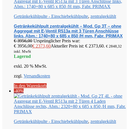
Getränkekühlpulte - Einschiebekühlpulte
,
zentralgekühlt
Getränkekühlpult zentralgekühlt – Mod. Gp 3T – ohne
Aggregat mit E-Ventil R513a mit 3 Türen Anschlüsse
links, Abm.: 1740+80 x 685 x 850 /H mm, Fabr. PRIMAX
€
3956,00
Ursprünglicher Preis war:
€ 3956,00
€
2373,60
Aktueller Preis ist: € 2373,60.
€
2848,32
inkl. MwSt
Lagernd
exkl. 20 % MwSt.
zzgl.
Versandkosten
In den Warenkorb
-40%
Getränkekühlpulte - Einschiebekühlpulte
,
zentralgekühlt